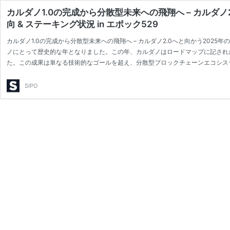
カルダノ1.0の完成から分散型未来への飛翔へ – カルダノ
向 & ステーキング状況 in エポック529
カルダノ1.0の完成から分散型未来への飛翔へ – カルダノ2.0へと向かう2025年
ノにとって歴史的な年となりました。この年、カルダノはロードマップに記された
た。この成果は単なる技術的なゴールを超え、分散型ブロックチェーンエコシステ
成：ロードマップ全工程の完遂とその意義 カルダノの1.0完成は、5つの開発段階（Byron
た。特に2024年は「ヴォルテール時代…
SIPO