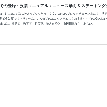
lusとYoroiでの登録・投票マニュアル：ニュース動向 & ステーキング
録・投票マニュアル はじめに：Catalystってなんだっけ？ Cardanoのブロックチェーン上に
は、ただの助成金制度ではありません。カルダノのエコシステムに参加するすべてのADA
とは？ Catalystは、開発者、教育者、起業家、地方自治体、市民団体など、あらゆ…