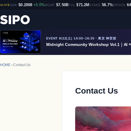
$0.2008
+5.0%
$7.50B
$71.2M
58.7%
6
LIVE
ADA
MCAP
TVL
STAKE
EPOCH
EVENT 8/22(土) 14:00–16:30・東京 神宮前
Midnight Community Workshop Vol.1｜AI × 
HOME
› Contact Us
Contact Us