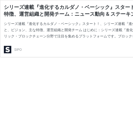
シリーズ連載『進化するカルダノ・ベーシック』スタート
特徴、運営組織と開発チーム：ニュース動向 & ステーキング
シリーズ連載『進化するカルダノ・ベーシック』スタート！、シリーズ連載『進
と、ビジョン、主な特徴、運営組織と開発チーム はじめに：シリーズ連載『進化
リック・ブロックチェーン分野で注目を集めるプラットフォームです。ブロック
ーンプラットフォームとは一線を画しています。 3月1日時点でのCoinMarketCa
筆時点で暗号資産時価総額ランキングで7位に位置しています。上位のう…
SIPO