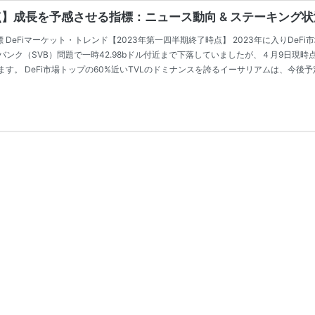
】成長を予感させる指標：ニュース動向 & ステーキング状況 
iマーケット・トレンド【2023年第一四半期終了時点】 2023年に入りDeFi市場のTVL（
（SVB）問題で一時42.98bドル付近まで下落していましたが、４月9日現時点で
す。 DeFi市場トップの60%近いTVLのドミナンスを誇るイーサリアムは、今後