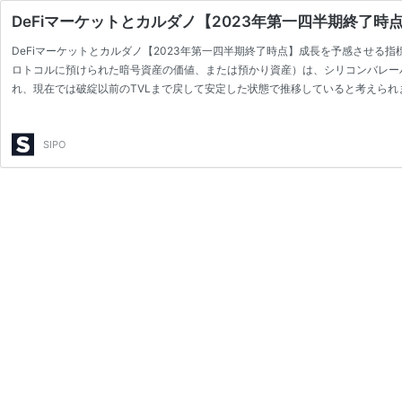
DeFiマーケットとカルダノ【2023年第一四半期終了時点
DeFiマーケットとカルダノ【2023年第一四半期終了時点】成長を予感させる指標 DeF
ロトコルに預けられた暗号資産の価値、または預かり資産）は、シリコンバレーバンク
れ、現在では破綻以前のTVLまで戻して安定した状態で推移していると考えられま
SIPO