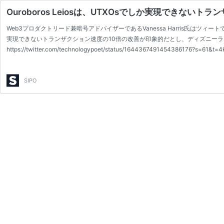
Ouroboros Leiosは、UTXOsでしか実現できない
Web3プロダクトリード兼暗号アドバイザーであるVanessa Harris氏はツィートで
実現できないトランザクション速度の10倍の改善が印象的だとし、ディズニー
https://twitter.com/technologypoet/status/16443674914543861
て、あなたの順番が来たらすぐに乗れるようにするのに似ています。もちろん、
SIPO