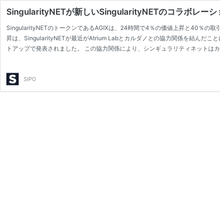
SingularityNETが新しいSingularityNETのコラボ
SingularityNETのトークンであるAGIXは、24時間で4％の価値上昇と4
昇は、SingularityNETが最近がAtrium Labとカルダノとの協力関係を
トアップで発表されました。 この協力関係により、シンギュラリティネットはカ
り、将来的な協力関係やパートナーシップの道を開くことができる可能性があります。 以下はCr
new …
SIPO