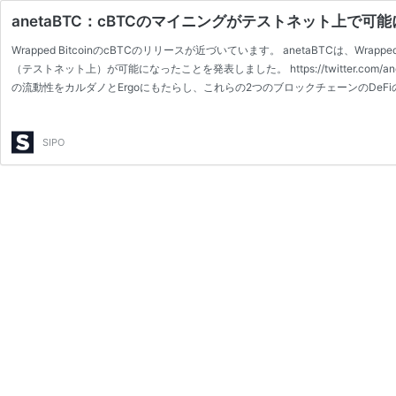
anetaBTC：cBTCのマイニングがテストネット上で可能
Wrapped BitcoinのcBTCのリリースが近づいています。 anetaBTCは、Wr
（テストネット上）が可能になったことを発表しました。 https://twitter.com/anetaBTC/
の流動性をカルダノとErgoにもたらし、これらの2つのブロックチェーンのDeF
ペッグアセットであるeBTCは、ETH上のラップビットコイン（wBTC）のような
SIPO