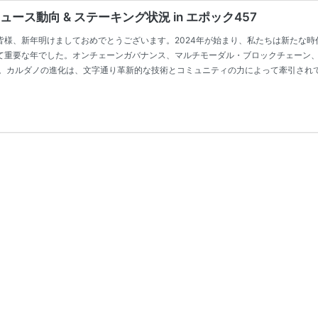
ス動向 & ステーキング状況 in エポック457
の皆様、新年明けましておめでとうございます。2024年が始まり、私たちは新たな
って重要な年でした。オンチェーンガバナンス、マルチモーダル・ブロックチェーン
カルダノの進化は、文字通り革新的な技術とコミュニティの力によって牽引されてきまし