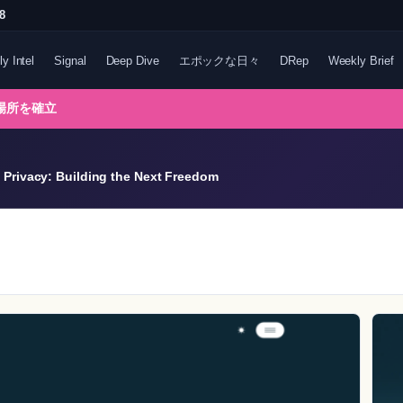
8
ly Intel
Signal
Deep Dive
エポックな日々
DRep
Weekly Brief
る場所を確立
Privacy: Building the Next Freedom