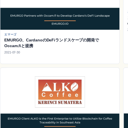
エマーゴ
EMURGO、CardanoのDeFiランドスケープの開発で
Occam.fiと提携
2021-07-30