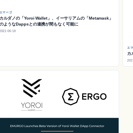
エマーゴ
カルダノの「Yoroi Wallet」、イーサリアムの「Metamask」
のようなDappsとの連携が間もなく可能に
2021-06-18
エ
カ
202