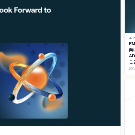
エ
EM
向
A
こ
202