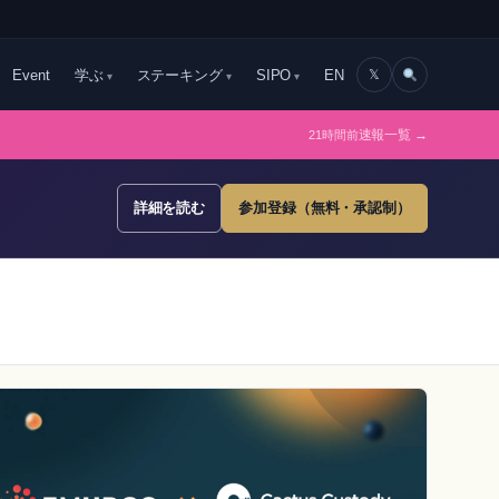
Event
学ぶ
ステーキング
SIPO
EN
𝕏
21時間前
速報一覧 →
詳細を読む
参加登録（無料・承認制）