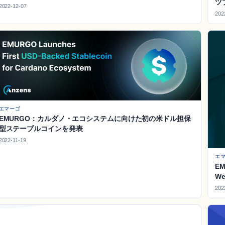
ツ
2022-12-07
202
エマーゴ
EMURGO：カルダノ・エコシステムに向けた初の米ドル担保
型ステーブルコインを発表
2022-11-19
エ
E
We
202