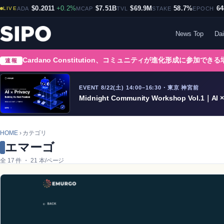
$0.2011
+0.2%
$7.51B
$69.9M
58.7%
64
LIVE
ADA
MCAP
TVL
STAKE
EPOCH
News Top
Dai
Cardano Constitution、コミュニティが進化形成に参加でき
速報
EVENT 8/22(土) 14:00–16:30・東京 神宮前
Midnight Community Workshop Vol.1｜AI × 
HOME
› カテゴリ
エマーゴ
全 17 件 ・ 21 本/ページ