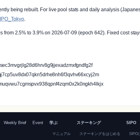
tly being rebuilt. For live pool stats and daily analysis (Japanes
IPO_Tokyo
.
s from 2.5% to 3.9% on 2026-07-09 (epoch 642). Fixed cost sta
sec3mvgrjlg28d6hrv8g9jjexadzmxfgndfg2f
ygj7cp5uv8dx07qkn5drhe8nh6f3qvhv66xcyj2m
jnuqvwu7cgmspvx938qpnf4zqm0x2k0ngkh4lkjx
Weekly Brief
Event
学ぶ
ステーキング
SIPO
マニュアル
ステーキングをはじめる
SIP