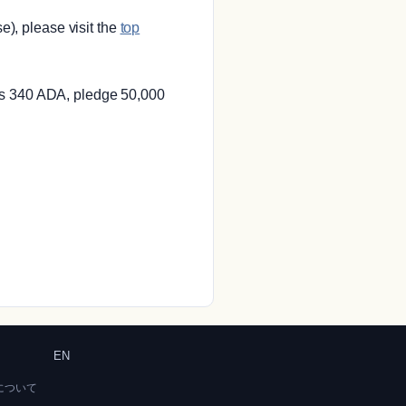
e), please visit the
top
ys 340 ADA, pledge 50,000
EN
Oについて