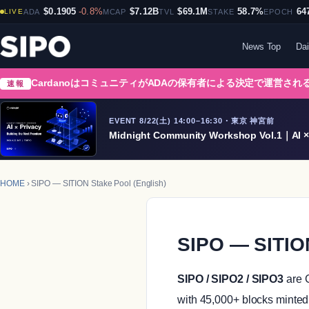
$0.1905
-0.8%
$7.12B
$69.1M
58.7%
64
LIVE
ADA
MCAP
TVL
STAKE
EPOCH
News Top
Dai
CardanoはコミュニティがADAの保有者による決定で運営さ
速報
EVENT 8/22(土) 14:00–16:30・東京 神宮前
Midnight Community Workshop Vol.1｜AI × 
HOME
› SIPO — SITION Stake Pool (English)
SIPO — SITION
SIPO / SIPO2 / SIPO3
are C
with 45,000+ blocks minte