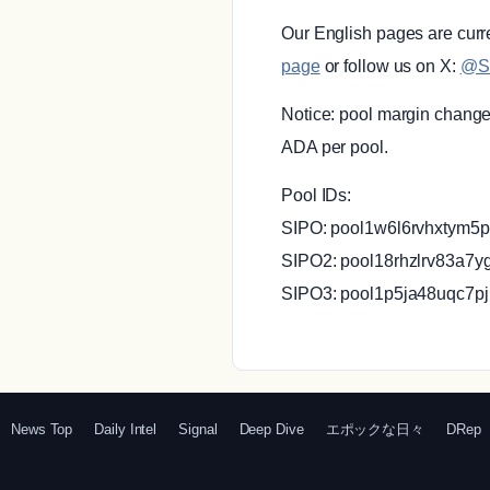
Our English pages are curren
page
or follow us on X:
@S
Notice: pool margin change
ADA per pool.
Pool IDs:
SIPO: pool1w6l6rvhxtym5p
SIPO2: pool18rhzlrv83a7
SIPO3: pool1p5ja48uqc7p
News Top
Daily Intel
Signal
Deep Dive
エポックな日々
DRep