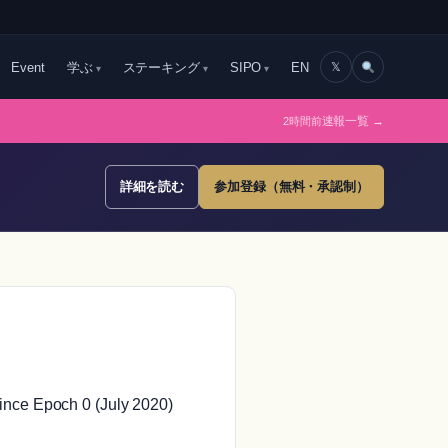
Event
学ぶ
ステーキング
SIPO
EN
𝕏
2時間前
速報一覧 →
詳細を読む
参加登録（無料・承認制）
ince Epoch 0 (July 2020)