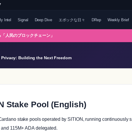
7
ly Intel
Signal
Deep Dive
エポックな日々
DRep
Weekly Brief
れる「人民のブロックチェーン」
Privacy: Building the Next Freedom
 Stake Pool (English)
ardano stake pools operated by SITION, running continuously s
d and 115M+ ADA delegated.