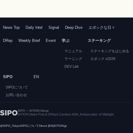
News Top
Daily Intel
Signal
Deep Dive
エポックな日々
DRep
Weekly Brief
Event
学ぶ
ステーキング
マニュアル
ステーキングをはじめる
ラーニング
エポック v2026
DEV Lab
SIPO
EN
SIPOについて
お問い合わせ
SIPO — SITION Group
SITION Stake Pool & DReps Cardano ADA, Ambassador of Midnight
@SIPO_Tokyo
SIPOについて
About (EN)
SITION.jp