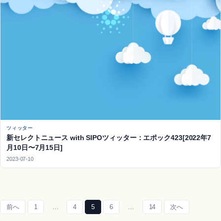
ツィッター
新セレクトニュース with SIPOツィッター：エポック423[2022年7
月10日〜7月15日]
2023-07-10
前へ
1
…
4
5
6
…
14
次へ