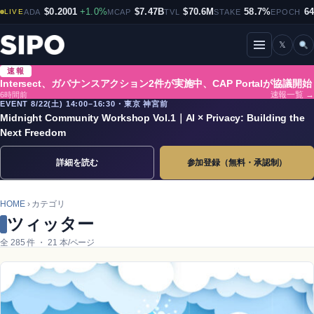
$0.2001
+1.0%
$7.47B
$70.6M
58.7%
6
LIVE
ADA
MCAP
TVL
STAKE
EPOCH
𝕏
メニューを開閉
速報
Intersect、ガバナンスアクション2件が実施中、CAP Portalが協議開始
6時間前
速報一覧 →
EVENT 8/22(土) 14:00–16:30・東京 神宮前
Midnight Community Workshop Vol.1｜AI × Privacy: Building the
Next Freedom
詳細を読む
参加登録（無料・承認制）
HOME
› カテゴリ
ツィッター
全 285 件 ・ 21 本/ページ