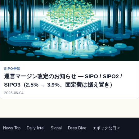
SIPO告知
運営マージン改定のお知らせ — SIPO / SIPO2 /
SIPO3（2.5% → 3.9%、固定費は据え置き）
2026-06-04
News Top
Daily Intel
Signal
Deep Dive
エポックな日々