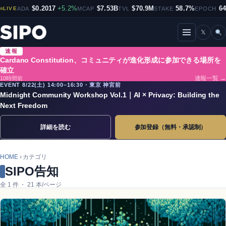
$0.2017
+5.2%
$7.53B
$70.9M
58.7%
6
LIVE
ADA
MCAP
TVL
STAKE
EPOCH
𝕏
メニューを開閉
速報
Cardano Constitution、コミュニティが進化形成に参加できる場所を
確立
10時間前
速報一覧 →
EVENT 8/22(土) 14:00–16:30・東京 神宮前
Midnight Community Workshop Vol.1｜AI × Privacy: Building the
Next Freedom
詳細を読む
参加登録（無料・承認制）
HOME
› カテゴリ
SIPO告知
全 1 件 ・ 21 本/ページ