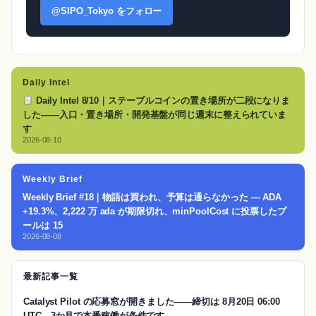
@SIPO_Tokyo をフォロー
Daily Intel
Daily Intel 8/10｜ステーブルコインの置き場所が二段になりま
した——入口・置き場所・開発基盤が同じ週末に整えられていま
す
2026-08-10
Weekly Brief
Weekly Brief #18｜物語は買われ、予算は通らなかった — ADA
+19.3%、2,222 万 ada が期限切れ、minPoolCost に投票したプ
ールは 15
2026-08-08
最新記事一覧
Catalyst Pilot の応募窓が開きました——締切は 8月20日 06:00
UTC、3か月で本番稼働が条件です