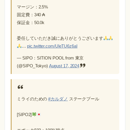
マージン：2.5%
固定費：340 ₳
保証金：50.0k
委任していただき誠にありがとうございます
…
pic.twitter.com/UleTU6z6aI
— SIPO：SITION POOL from 東京
(@SIPO_Tokyo)
August 17, 2024
ミライのための
#カルダノ
ステークプール
[SIPO2]