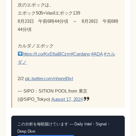
次のエポックは、
エポック505=Vasilエポック139
8月23日 午前6時44分頃 ～ 8月28日 午前6時
44分頃
カルダノエポック
https://t.co/KxE6aiBCzm
#Cardano
#ADA
#カル
ダノ
2/2
pic.twitter.com/nhqreI0jvI
— SIPO：SITION POOL from 東京
(@SIPO_Tokyo)
August 17, 2024
この分析を毎朝届けています — Daily Intel・Signal・
Deep Dive