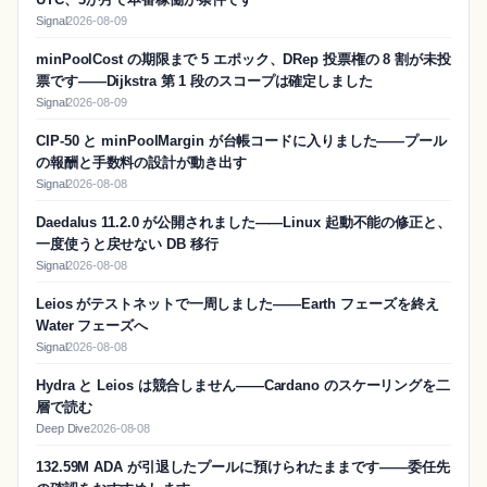
Signal
2026-08-09
minPoolCost の期限まで 5 エポック、DRep 投票権の 8 割が未投
票です——Dijkstra 第 1 段のスコープは確定しました
Signal
2026-08-09
CIP-50 と minPoolMargin が台帳コードに入りました——プール
の報酬と手数料の設計が動き出す
Signal
2026-08-08
Daedalus 11.2.0 が公開されました——Linux 起動不能の修正と、
一度使うと戻せない DB 移行
Signal
2026-08-08
Leios がテストネットで一周しました——Earth フェーズを終え
Water フェーズへ
Signal
2026-08-08
Hydra と Leios は競合しません——Cardano のスケーリングを二
層で読む
Deep Dive
2026-08-08
132.59M ADA が引退したプールに預けられたままです——委任先