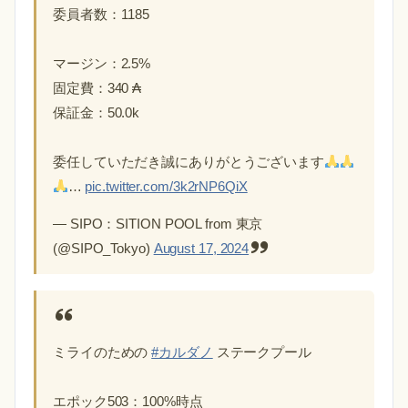
委員者数：1185
マージン：2.5%
固定費：340 ₳
保証金：50.0k
委任していただき誠にありがとうございます
…
pic.twitter.com/3k2rNP6QiX
— SIPO：SITION POOL from 東京
(@SIPO_Tokyo)
August 17, 2024
ミライのための
#カルダノ
ステークプール
エポック503：100%時点