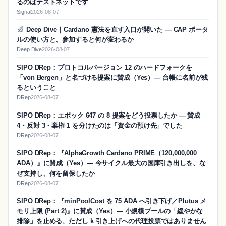
るのはテストネットです
Signal
2026-08-07
Deep Dive｜Cardano 憲法を直す入口が開いた — CAP ポータ
ルの使い方と、参加すると何が変わるか
Deep Dive
2026-08-07
SIPO DRep：プロトコルバージョン 12 のハードフォークを
「von Bergen」と名づける提案に賛成（Yes）― 台帳に名前が残
るということ
DRep
2026-08-07
SIPO DRep：エポック 647 の 8 提案をどう投票したか ― 賛成
4・反対 3・棄権 1 を分けたのは「資金の預け先」でした
DRep
2026-08-07
SIPO DRep：『AlphaGrowth Cardano PRIME（120,000,000
ADA）』に賛成（Yes）― 今サイクル最大の国庫引き出しを、な
ぜ支持し、何を留保したか
DRep
2026-08-07
SIPO DRep：『minPoolCost を 75 ADA へ引き下げ／Plutus メ
モリ上限 (Part 2)』に賛成（Yes）― 小規模プールの「緩やかな
排除」を止める、ただし k 引き上げへの代理投票ではありません