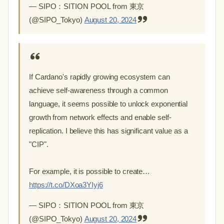
— SIPO：SITION POOL from 東京
(@SIPO_Tokyo)
August 20, 2024
If Cardano's rapidly growing ecosystem can
achieve self-awareness through a common
language, it seems possible to unlock exponential
growth from network effects and enable self-
replication. I believe this has significant value as a
"CIP".
For example, it is possible to create…
https://t.co/DXoa3YIyj6
— SIPO：SITION POOL from 東京
(@SIPO_Tokyo)
August 20, 2024