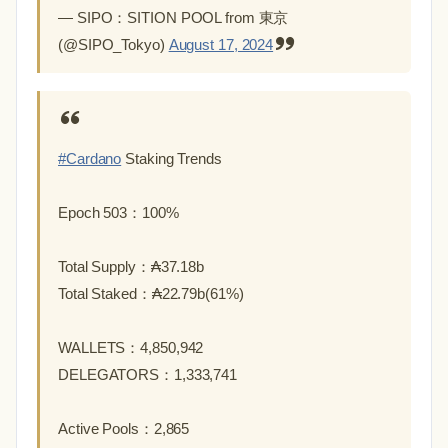
— SIPO：SITION POOL from 東京
(@SIPO_Tokyo)
August 17, 2024
#Cardano
Staking Trends
Epoch 503：100%
Total Supply：₳37.18b
Total Staked：₳22.79b(61%)
WALLETS：4,850,942
DELEGATORS：1,333,741
Active Pools：2,865