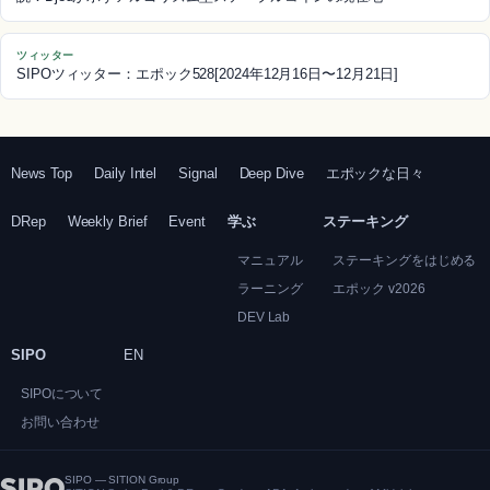
ツィッター
SIPOツィッター：エポック528[2024年12月16日〜12月21日]
News Top
Daily Intel
Signal
Deep Dive
エポックな日々
DRep
Weekly Brief
Event
学ぶ
ステーキング
マニュアル
ステーキングをはじめる
ラーニング
エポック v2026
DEV Lab
SIPO
EN
SIPOについて
お問い合わせ
SIPO — SITION Group