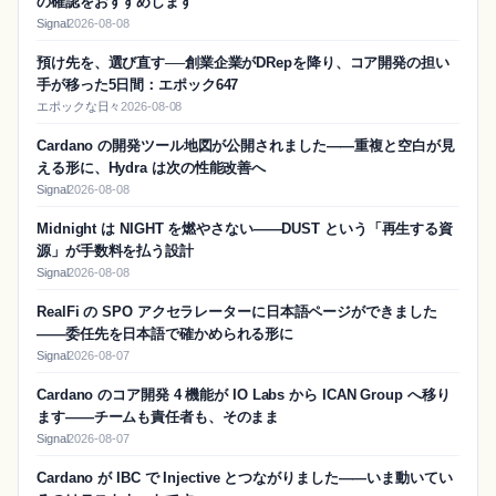
の確認をおすすめします
Signal
2026-08-08
預け先を、選び直す──創業企業がDRepを降り、コア開発の担い
手が移った5日間：エポック647
エポックな日々
2026-08-08
Cardano の開発ツール地図が公開されました——重複と空白が見
える形に、Hydra は次の性能改善へ
Signal
2026-08-08
Midnight は NIGHT を燃やさない——DUST という「再生する資
源」が手数料を払う設計
Signal
2026-08-08
RealFi の SPO アクセラレーターに日本語ページができました
——委任先を日本語で確かめられる形に
Signal
2026-08-07
Cardano のコア開発 4 機能が IO Labs から ICAN Group へ移り
ます——チームも責任者も、そのまま
Signal
2026-08-07
Cardano が IBC で Injective とつながりました——いま動いてい