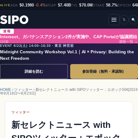
$0.1980
-0.4%
$7.40B
$70.0M
58.7%
64
LIVE
ADA
MCAP
TVL
STAKE
EPOCH
𝕏
メニューを開閉
速報
Intersect、ガバナンスアクション2件が実施中、CAP Portalが協議開始
1日前
速報一覧 →
EVENT 8/22(土) 14:00–16:30・東京 神宮前
Midnight Community Workshop Vol.1｜AI × Privacy: Building the
Next Freedom
詳細を読む
参加登録（無料・承認制）
HOME
›
ツィッター
› 新セレクトニュース with SIPOツィッター：エポック504[2024
年8月18日〜8月23日]
ツィッター
新セレクトニュース with