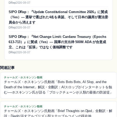
DRep
2026-08-07
SIPO DRep：『Update Constitutional Committee 2026』に賛成
（Yes）― 選挙で選ばれた4名を承認、そして日本の議席が憲法委
員会から消えます
DRep
2026-08-07
SIPO DRep：『Net Change Limit: Cardano Treasury（Epochs
613-713）』に賛成（Yes）― 国庫の支出枠 500M ADA が合意成
立、これは「拡張」ではなく価格調整です
DRep
2026-08-07
関連記事
チャールズ・ホスキンソン動画
チャールズ・ホスキンソン氏動画「Bots Bots Bots, AI Slop, and the
Death of the Internet」解説・全翻訳：AIスロップがインターネットを蝕
む──ホスキンソン氏が語る「ブロックチェーンが人類の最後の防波堤」
チャールズ・ホスキンソン動画
チャールズ・ホスキンソン氏動画「Brief Thoughts on Djed」全翻訳・解
説：Djedが示すアルゴリズム型ステーブルコインの現在地