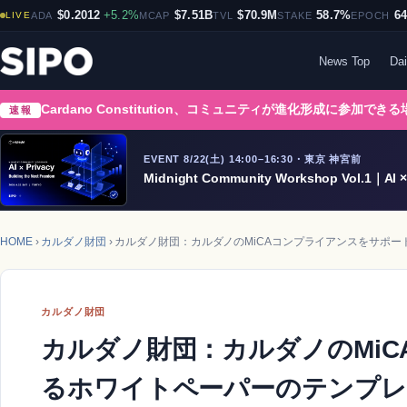
$0.2012
+5.2%
$7.51B
$70.9M
58.7%
6
LIVE
ADA
MCAP
TVL
STAKE
EPOCH
News Top
Dai
Cardano Constitution、コミュニティが進化形成に参加でき
速報
EVENT 8/22(土) 14:00–16:30・東京 神宮前
Midnight Community Workshop Vol.1｜AI × 
HOME
›
カルダノ財団
› カルダノ財団：カルダノのMiCAコンプライアンスをサポ
カルダノ財団
カルダノ財団：カルダノのMi
るホワイトペーパーのテンプレ