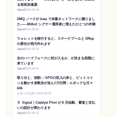
る前段加速器
Signal
2026-08-06
DMQ ノードが beta で本番ネットワークに載りまし
た——Mithril シグナー運用者に増えたひとつの作業
Signal
2026-08-06
ウォレットを移行すると、ステークプールと DRep
の委任が両方外れます
Signal
2026-08-04
次のハードフォークに何が入るか、が決まる段階に
来ています
Signal
2026-08-04
取り分と、役割──SPOの収入の床と、ビットコイ
ンを動かす多数決が並んだ5日間：エポックな日々
646
エポックな日々
2026-08-03
Signal｜Catalyst Pilot が 8 月始動、審査と支払
いの設計が変わります
Signal
2026-08-02