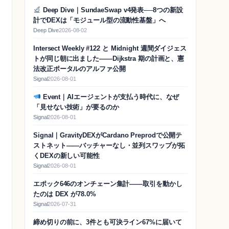
Deep Dive｜SundaeSwap v4発表──8つの新設
計でDEXは「モジュール型の流動性基盤」へ
Deep Dive
2026-08-02
Intersect Weekly #122 と Midnight 週間ダイジェス
トが同じ朝に出ました——Dijkstra 期の計画と、憲
法改正ポータルのアルファ公開
Signal
2026-08-01
Event｜AIエージェントが支払う時代に、なぜ
「見せない技術」が要るのか
Signal
2026-08-01
Signal｜GravityDEXがCardano Preprodで公開テ
ストネット——バッチャーなし・並列スワップが拓
くDEXの新しい可能性
Signal
2026-08-01
エポック646のオンチェーン集計——取引を動かし
たのは DEX が78.0%
Signal
2026-07-31
締め切りの前に、3件とも可決ライン67%に届いて