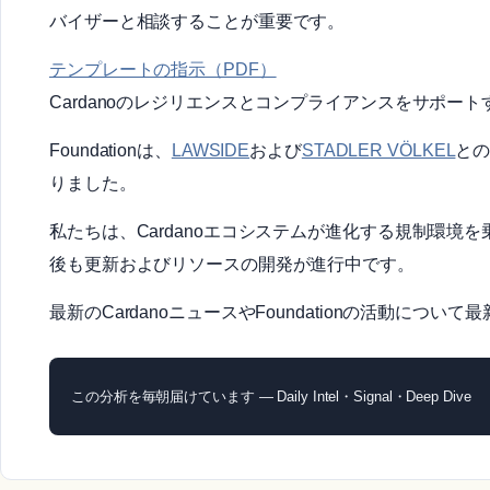
バイザーと相談することが重要です。
テンプレートの指示（PDF）
Cardanoのレジリエンスとコンプライアンスをサポート
Foundationは、
LAWSIDE
および
STADLER VÖLKEL
と
りました。
私たちは、Cardanoエコシステムが進化する規制環
後も更新およびリソースの開発が進行中です。
最新のCardanoニュースやFoundationの活動につい
この分析を毎朝届けています — Daily Intel・Signal・Deep Dive