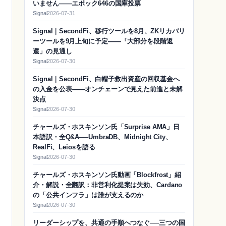
いません——エポック646の国庫投票
Signal
2026-07-31
Signal｜SecondFi、移行ツールを8月、ZKリカバリ
ーツールを9月上旬に予定——「大部分を段階返
還」の見通し
Signal
2026-07-30
Signal｜SecondFi、白帽子救出資産の回収基金へ
の入金を公表——オンチェーンで見えた前進と未解
決点
Signal
2026-07-30
チャールズ・ホスキンソン氏「Surprise AMA」日
本語訳・全Q&A──UmbraDB、Midnight City、
RealFi、Leiosを語る
Signal
2026-07-30
チャールズ・ホスキンソン氏動画「Blockfrost」紹
介・解説・全翻訳：非営利化提案は失効、Cardano
の「公共インフラ」は誰が支えるのか
Signal
2026-07-30
リーダーシップを、共通の手順へつなぐ──三つの国