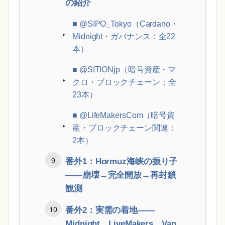
の紹介
■ @SIPO_Tokyo（Cardano・
Midnight・ガバナンス：全22
本）
■ @SITIONjp（暗号資産・マ
クロ・ブロックチェーン：全
23本）
■ @LifeMakersCom（暗号資
産・ブロックチェーン関連：
2本）
番外1：Hormuz海峡の振り子
——崩壊→完全開放→再封鎖
観測
番外2：実需の着地——
Midnight、LiveMakers、Van