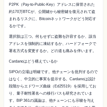
P2PK（Pay-to-Public-Key）アドレスに保管された
約170万BTCが、公開鍵から秘密鍵を復元されて盗
まれるリスクに、Bitcoinネットワークがどう対応す
るかです。
選択肢は三つ。何もせずに盗難を許容するか、該当
アドレスを強制的に凍結するか、ハードフォークで
署名方式を変更するか。どの道も痛みを伴います。
Cardanoはどう構えているか
SIPOの立場は明確です。他チェーンを批判するので
はなく、中立的に事実を提示する。Cardanoは設計
段階からエドワーズ曲線（Ed25519）を採用してお
り、量子耐性署名への移行パスも研究されていま
す。BIP 361の議論は、他チェーンにも示唆を与え