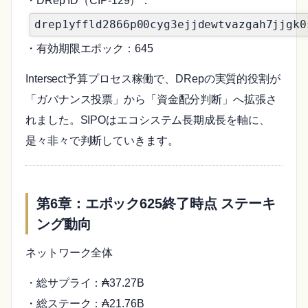
・DRep ID（CIP-129）：
drep1yffld2866p00cyg3ejjdewtvazgah7jjgk0
・有効期限エポック：645
Intersect予算プロセス稼働で、DRepの実質的役割が
「ガバナンス投票」から「資金配分判断」へ拡張さ
れました。SIPOはエコシステム長期成長を軸に、
是々非々で判断していきます。
第6章：エポック625終了時点 ステーキ
ング動向
ネットワーク全体
・総サプライ：₳37.27B
・総ステーク：₳21.76B