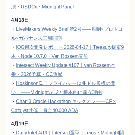
演・USDCx・Midnight Panel
4月18日
・
LiveMakers Weekly Brief 第2号——規制×プロトコ
ル×ガバナンス三層同期
・
IOG週次開発レポート 2026-04-17｜Treasury提案9
本・Node 10.7.0・Van Rossem直前
・
Intersect Weekly Update #107｜van Rossem本
番・2026予算・CC選挙
・
Hoskinson氏「プライバシーは兆ドル規模の問
い」——MidnightがL2と根本的に違う理由
・
Charli3 Oracle Hackathon キックオフ——CF ×
Catalyst共催、賞金40,000 ADA
4月19日
・
Daily Intel 4/19｜Intersect選挙・Leios・Midnight開