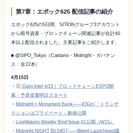
第7章：エポック625 配信記事の紹介
エポック625の5日間、SITIONグループ3アカウント
から暗号資産・ブロックチェーン関連記事が合計40
本以上配信されました。主要記事をご紹介します。
■ @SIPO_Tokyo（Cardano・Midnight・ガバナン
ス：全22本）
4月15日
・
Daily Intel 4/15｜ブロックチェーンEXPO開
幕・予算提案明日スタート
・
Midnight × Monument Bank——IOGが「トランザ
クションはプライベート」動画公開
・
LiveMakers Weekly Brief Issue #1公開（W15）
・
Midnight NIGHT $0.0407——Bitget Launchpool最