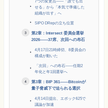
7つの変更点——「誰でも出
せる」から「本気で準備した
組織が出す」へ
SIPO DRepの立ち位置
第2章：Intersect 委員会選挙
2026——37席、次回への布石
4月17日21時締切、8委員会の
構成が動いた
「次回」への布石——任期2
年化と年1回選挙へ
第3章：BIP 361——Bitcoinが
量子脅威下で迫られる選択
4月14日提出、エポック625で
議論が加速