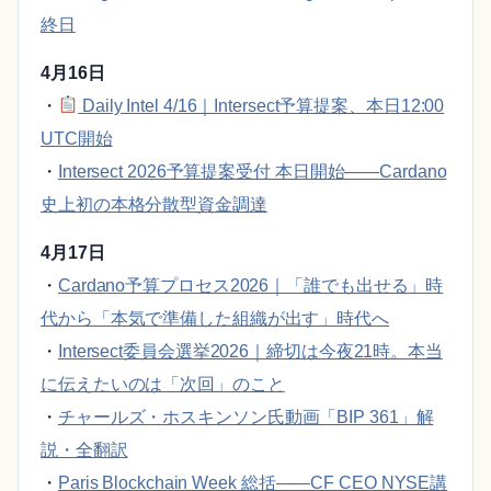
終日
4月16日
・
Daily Intel 4/16｜Intersect予算提案、本日12:00
UTC開始
・
Intersect 2026予算提案受付 本日開始——Cardano
史上初の本格分散型資金調達
4月17日
・
Cardano予算プロセス2026｜「誰でも出せる」時
代から「本気で準備した組織が出す」時代へ
・
Intersect委員会選挙2026｜締切は今夜21時。本当
に伝えたいのは「次回」のこと
・
チャールズ・ホスキンソン氏動画「BIP 361」解
説・全翻訳
・
Paris Blockchain Week 総括——CF CEO NYSE講