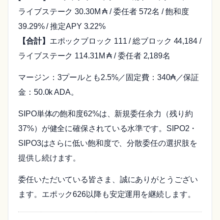
ライブステーク 30.30M ₳ / 委任者 572名 / 飽和度
39.29% / 推定APY 3.22%
【合計】
エポックブロック 111 / 総ブロック 44,184 /
ライブステーク 114.31M ₳ / 委任者 2,189名
マージン：3プールとも2.5%／固定費：340₳／保証
金：50.0k ADA。
SIPO単体の飽和度62%は、新規委任余力（残り約
37%）が健全に確保されている水準です。SIPO2・
SIPO3はさらに低い飽和度で、分散委任の選択肢を
提供し続けます。
委任いただいている皆さま、誠にありがとうござい
ます。エポック626以降も安定運用を継続します。