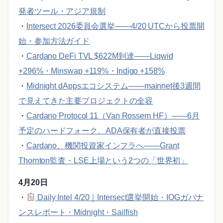
発者ツール・アジア規制
・
Intersect 2026委員会選挙——4/20 UTCから投票開
始・参加方法ガイド
・
Cardano DeFi TVL $622M到達——Liqwid
+296%・Minswap +119%・Indigo +158%
・
Midnight dAppsエコシステム——mainnet後3週間
で見えてきた主要プロジェクトの全容
・
Cardano Protocol 11（Van Rossem HF）——6月
予定のハードフォーク、ADA保有者が直接投票
・
Cardano、機関投資家インフラへ——Grant
Thornton監査・LSE上場という2つの「世界初」
4月20日
・
Daily Intel 4/20｜Intersect選挙開始・IOGガバナ
ンスレポート・Midnight・Sailfish