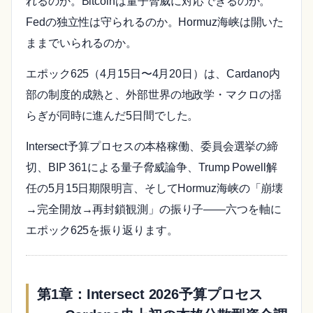
れるのか。Bitcoinは量子脅威に対応できるのか。
Fedの独立性は守られるのか。Hormuz海峡は開いた
ままでいられるのか。
エポック625（4月15日〜4月20日）は、Cardano内
部の制度的成熟と、外部世界の地政学・マクロの揺
らぎが同時に進んだ5日間でした。
Intersect予算プロセスの本格稼働、委員会選挙の締
切、BIP 361による量子脅威論争、Trump Powell解
任の5月15日期限明言、そしてHormuz海峡の「崩壊
→完全開放→再封鎖観測」の振り子——六つを軸に
エポック625を振り返ります。
第1章：Intersect 2026予算プロセス