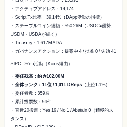
・日次トランザクション：25,591
・アクティブアドレス：14,174
・Script Tx比率：39.14%（DApp活動の指標）
・ステーブルコイン総額：$50.26M（USDCx優勢、
USDM・USDAが続く）
・Treasury：1,617M ADA
・ガバナンスアクション：提案中 4 / 批准 0 / 失効 41
SIPO DRep活動（Koios経由）
・
委任残高：約 ₳102.00M
・
全体ランク：11位 / 1,011 DReps
（上位1.1%）
・委任者数：359名
・累計投票数：94件
・直近20投票：Yes 19 / No 1 / Abstain 0（積極的ス
タンス）