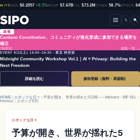
$0.2057
+8.5%
$7.67B
$73.2M
58.7%
6
LIVE
ADA
MCAP
TVL
STAKE
EPOCH
𝕏
メニューを開閉
速報
Cardano Constitution、コミュニティが進化形成に参加できる場所を
確立
7時間前
速報一覧 →
EVENT 8/22(土) 14:00–16:30・東京 神宮前
Midnight Community Workshop Vol.1｜AI × Privacy: Building the
Next Freedom
詳細を読む
参加登録（無料・承認制）
HOME
›
エポックな日々
› 予算が開き、世界が揺れた5日間——Intersect・BIP 361・
Hormuz：エポック625
エポックな日々
予算が開き、世界が揺れた5