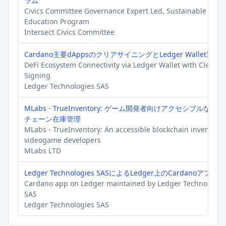
ラム
Civics Committee Governance Expert Led, Sustainable
Education Program
Intersect Civics Committee
Cardano主要dAppsのクリアサイニングとLedger Wallet連携
DeFi Ecosystem Connectivity via Ledger Wallet with Clear
Signing
Ledger Technologies SAS
MLabs - TrueInventory: ゲーム開発者向けアクセシブルなブ
チェーン在庫管理
MLabs - TrueInventory: An accessible blockchain inventory 
videogame developers
MLabs LTD
Ledger Technologies SASによるLedger上のCardanoアプリ
Cardano app on Ledger maintained by Ledger Technologie
SAS
Ledger Technologies SAS