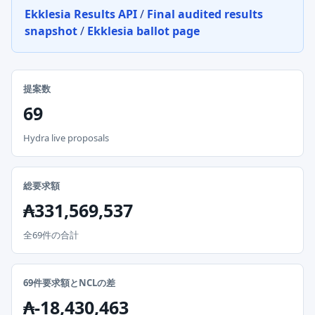
Ekklesia Results API
/
Final audited results
snapshot
/
Ekklesia ballot page
提案数
69
Hydra live proposals
総要求額
₳331,569,537
全69件の合計
69件要求額とNCLの差
₳-18,430,463