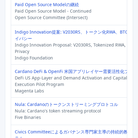
Paid Open Source Modelの継続
Paid Open Source Model - Continued
Open Source Committee (Intersect)
Indigo Innovation提案: V2030RS、トークン化RWA、BTC-Fi
イバシー
Indigo Innovation Proposal: V2030RS, Tokenized RWA, BTC-F
Privacy
Indigo Foundation
Cardano DeFi & OpenFi 米国アプリレイヤー需要活性化プロ
DeFi US App-Layer and Demand Activation and Capital
Execution Pilot Program
Magenta Labs
Nula: Cardanoのトークンストリーミングプロトコル
Nula: Cardano's token streaming protocol
Five Binaries
Civics Committeeによるガバナンス専門家主導の持続的教育