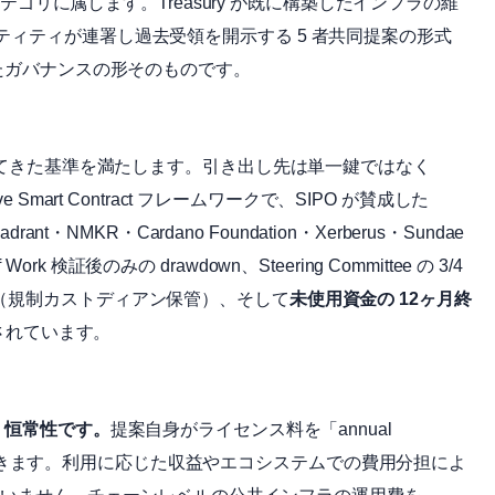
カテゴリに属します。Treasury が既に構築したインフラの維
ィティが連署し過去受領を開示する 5 者共同提案の形式
きたガバナンスの形そのものです。
持してきた基準を満たします。引き出し先は単一鍵ではなく
serve Smart Contract フレームワークで、SIPO が賛成した
drant・NMKR・Cardano Foundation・Xerberus・Sundae
of Work 検証後のみの drawdown、Steering Committee の 3/4
ブル転換（規制カストディアン保管）、そして
未使用資金の 12ヶ月終
されています。
、恒常性です。
提案自身がライセンス料を「annual
支出が続きます。利用に応じた収益やエコシステムでの費用分担によ