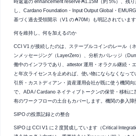
時返還の enhancement reserve ₳1.15M（約 5%）、残
し、Cardano Foundation・Input Output Global
基づく過去受領開示（V1 の ₳70M）も明記されていま
何を維持し、何を加えるのか
CCI V1 が接続したのは、ステーブルコインのレール（
ンメッセージング（LayerZero）、分析カバレッジ（D
働中のインフラであり、attestor 運用・オラクル継
と年次ライセンスを止めれば、使い物にならなくなっていきます
引所・カストディアン・資産運用会社が既に使う機関向けカ
で、ADA / Cardano ネイティブトークンの保管・移転
有のワークフローの土台もカバーします。機関の参入障
SIPO の投票記録との整合
SIPO は CCI V1 に 2 度賛成しています（Critical Integra