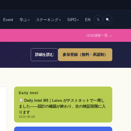
Event
学ぶ
ステーキング
SIPO
EN
𝕏
1日前
速報一覧 →
詳細を読む
参加登録（無料・承認制）
Daily Intel
Daily Intel 8/8｜Leios がテストネットで一周し
ました——設計の確認が終わり、次の検証段階に入
ります
2026-08-08