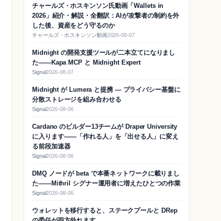
チャールズ・ホスキンソン氏動画「Wallets in
2026」紹介・解説・全翻訳：AIが攻撃者の制約を外
した後、資産をどう守るのか
チャールズ・ホスキンソン動画
2026-08-07
Midnight の開発支援ツールが二本立てになりまし
た——Kapa MCP と Midnight Expert
Signal
2026-08-07
Midnight が Lumera と提携 — プライバシー基盤に
分散ストレージを組み合わせる
Signal
2026-08-06
Cardano のビルダー13チームが Draper University
に入ります——「作れる人」を「出せる人」に変え
る前段加速器
Signal
2026-08-06
DMQ ノードが beta で本番ネットワークに載りまし
た——Mithril シグナー運用者に増えたひとつの作業
Signal
2026-08-06
ウォレットを移行すると、ステークプールと DRep
の委任が両方外れます