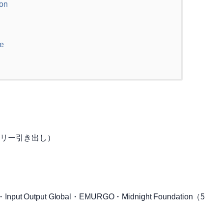
ion
te
（トレジャリー引き出し）
n・Input Output Global・EMURGO・Midnight Foundation（5