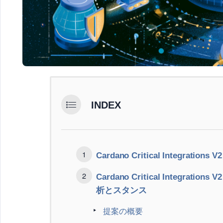
INDEX
Cardano Critical Integrations V2
Cardano Critical Integrat
析とスタンス
提案の概要