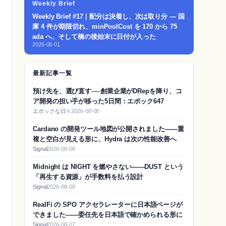
Weekly Brief
Weekly Brief #17｜配分は決着し、次は取り分 — 国
庫 4 件が期限切れ、minPoolCost を 170 から 75
ada へ、そして橋の後始末に日付が入った
2026-08-01
最新記事一覧
預け先を、選び直す──創業企業がDRepを降り、コ
ア開発の担い手が移った5日間：エポック647
エポックな日々
2026-08-08
Cardano の開発ツール地図が公開されました——重
複と空白が見える形に、Hydra は次の性能改善へ
Signal
2026-08-08
Midnight は NIGHT を燃やさない——DUST という
「再生する資源」が手数料を払う設計
Signal
2026-08-08
RealFi の SPO アクセラレーターに日本語ページが
できました——委任先を日本語で確かめられる形に
Signal
2026-08-07