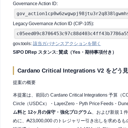
Governance Action ID:
gov_action1cp0w6zwgwpj98jtu3r2q838lgwmh
Legacy Governance Action ID (CIP-105):
c05eed09c8706453c97c88d403c4ff43b7786a5
gov.tools:
該当ガバナンスアクションを開く
SIPO DRep スタンス: 賛成（Yes・期待事項付き）
Cardano Critical Integrations 
提案の概要
本提案は、前回の Cardano Critical Integrations 予
Circle（USDCx）・LayerZero・Pyth Price Feeds・Dune 
ム料と 12ヶ月の保守・強化プログラム
、および新規 1 
めに、₳23,000,000 のトレジャリー引き出しを求めるも