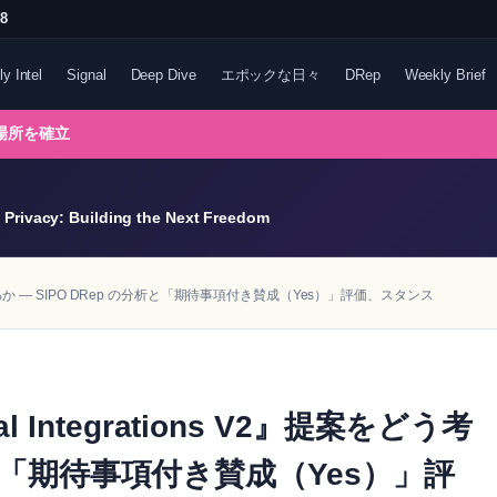
48
ly Intel
Signal
Deep Dive
エポックな日々
DRep
Weekly Brief
る場所を確立
Privacy: Building the Next Freedom
』提案をどう考えるか ― SIPO DRep の分析と「期待事項付き賛成（Yes）」評価、スタンス
cal Integrations V2』提案をどう考
分析と「期待事項付き賛成（Yes）」評