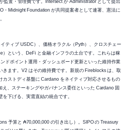
りが監査・管理費です。Intersect が Administrator として提出
・EMURGO・Midnight Foundation が共同提案者として連署、憲法に
す。
ネイティブ USDC）、価格オラクル（Pyth）、クロスチェー
une）という、DeFi と金融インフラの土台です。これらは稼
続・エンドポイント運用・ダッシュボード更新といった維持作業
。V2 はその維持費です。新規の Fireblocks は、取
ストディ基盤に Cardano をネイティブ対応させるもの
に加え、ステーキングやガバナンス委任といった Cardano 固
壁を下げる、実需直結の統合です。
tions 予算と ₳70,000,000 の引き出し）。SIPO の Treasury