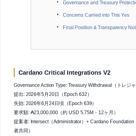
Governance and Treasury Protect
Concerns Carried into This Yes
Final Position & Transparency No
Cardano Critical Integrations V2
Governance Action Type: Treasury Withdrawal
提出: 2026年5月20日（Epoch 632）
失効: 2026年6月24日頃（Epoch 639）
要求額: ₳23,000,000（約 USD 5.75M・12ヶ月）
提案者: Intersect（Administrator）+ Cardano Foundatio
者共同）