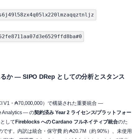
s6j49l58zx4q05lx220lmzaqqztnljz
52fe8711aa07d3e6529ffd8ba#0
V2 をどう見るか ― SIPO DRep としての分析とスタンス
算（CCI V1・₳70,000,000）で構築された重要統合 ―
Analytics ― の
契約済み Year 2 ライセンス/プラットフォー
件として
Fireblocks への Cardano フルネイティブ統合
のた
のです。内訳は統合・保守費 約 ₳20.7M（約 90%）、未使用