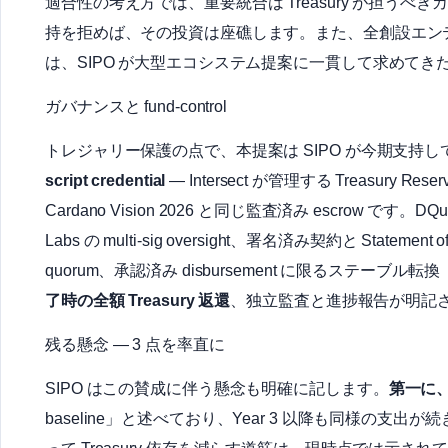
適合性の考え方では、重要統合は Treasury が担うべき
持を拒めば、その投資は座礁します。また、全創設エンテ
は、SIPO が大型エコシステム提案に一貫して求めて
ガバナンスと fund-control
トレジャリー保護の点で、本提案は SIPO が今期支
script credential
― Intersect が管理する Treasury Re
Cardano Vision 2026 と同じ監査済み escrow です。DQua
Labs の multi-sig oversight、署名済み契約と Statement 
quorum、承認済み disbursement に限るステー
了時の全額 Treasury 返還
、独立監査と進捗報告が明記
残る懸念 ― 3 点を率直に
SIPO はこの賛成に伴う懸念も明確に記します。
第一に
baseline」と述べており、Year 3 以降も同様の