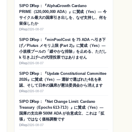
SIPO DRep：『AlphaGrowth Cardano
PRIME（120,000,000 ADA）』に賛成（Yes）― 今
サイクル最大の国庫引き出しを、なぜ支持し、何を
留保したか
DRep
2026-08-07
SIPO DRep：『minPoolCost を 75 ADA へ引き下
げ／Plutus メモリ上限 (Part 2)』に賛成（Yes）―
小規模プールの「緩やかな排除」を止める、ただし
k 引き上げへの代理投票ではありません
DRep
2026-08-07
SIPO DRep：『Update Constitutional Committee
2026』に賛成（Yes）― 選挙で選ばれた4名を承
認、そして日本の議席が憲法委員会から消えます
DRep
2026-08-07
SIPO DRep：『Net Change Limit: Cardano
Treasury（Epochs 613-713）』に賛成（Yes）―
国庫の支出枠 500M ADA が合意成立、これは「拡
張」ではなく価格調整です
DRep
2026-08-07