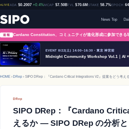
$0.2007
+0.4%
$7.50B
$70.6M
58.7%
6
LIVE
ADA
MCAP
TVL
STAKE
EPOCH
News Top
Dai
Cardano Constitution、コミュニティが進化形成に参加でき
速報
EVENT 8/22(土) 14:00–16:30・東京 神宮前
Midnight Community Workshop Vol.1｜AI × 
HOME
›
DRep
› SIPO DRep：『Cardano Critical Integrations V2
DRep
SIPO DRep：『Cardano Criti
えるか ― SIPO DRep の