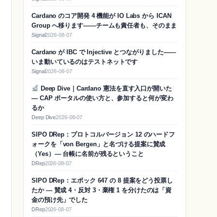
Cardano のコア開発 4 機能が IO Labs から ICAN
Group へ移ります——チームも責任者も、そのまま
Signal
2026-08-07
Cardano が IBC で Injective とつながりました——
いま動いているのはテストネットです
Signal
2026-08-07
Deep Dive｜Cardano 憲法を直す入口が開いた
— CAP ポータルの使い方と、参加すると何が変わ
るか
Deep Dive
2026-08-07
SIPO DRep：プロトコルバージョン 12 のハードフ
ォークを「von Bergen」と名づける提案に賛成
（Yes）― 台帳に名前が残るということ
DRep
2026-08-07
SIPO DRep：エポック 647 の 8 提案をどう投票し
たか ― 賛成 4・反対 3・棄権 1 を分けたのは「資
金の預け先」でした
DRep
2026-08-07