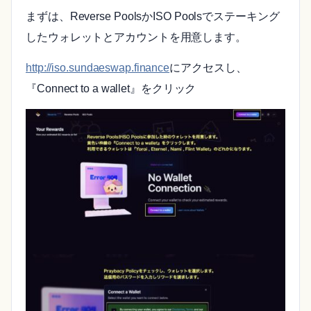
まずは、Reverse PoolsかISO Poolsでステーキング
したウォレットとアカウントを用意します。
http://iso.sundaeswap.finance
にアクセスし、
『Connect to a wallet』をクリック