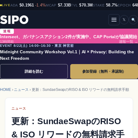
$0.1961
-1.4%
$7.33B
$70.3M
58.7%
64
LIVE
ADA
MCAP
TVL
STAKE
EPOCH
𝕏
メニューを開閉
速報
Intersect、ガバナンスアクション2件が実施中、CAP Portalが協議開始
13時間前
速報一覧 →
EVENT 8/22(土) 14:00–16:30・東京 神宮前
Midnight Community Workshop Vol.1｜AI × Privacy: Building the
Next Freedom
詳細を読む
参加登録（無料・承認制）
HOME
›
ニュース
› 更新：SundaeSwapのRISO & ISO リワードの無料請求手順
ニュース
更新：SundaeSwapのRISO
& ISO リワードの無料請求手