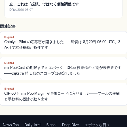
立、これは「拡張」ではなく価格調整です
DRep
2026-08-07
関連記事
Signal
Catalyst Pilot の応募窓が開きました——締切は 8月20日 06:00 UTC、3
か月で本番稼働が条件です
Signal
minPoolCost の期限まで 5 エポック、DRep 投票権の 8 割が未投票です
——Dijkstra 第 1 段のスコープは確定しました
Signal
CIP-50 と minPoolMargin が台帳コードに入りました——プールの報酬
と手数料の設計が動き出す
News Top
Daily Intel
Signal
Deep Dive
エポックな日々