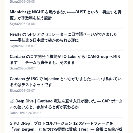
Signal
2026-08-08
Midnight は NIGHT を燃やさない——DUST という「再生する資
源」が手数料を払う設計
Signal
2026-08-08
RealFi の SPO アクセラレーターに日本語ページができました
——委任先を日本語で確かめられる形に
Signal
2026-08-07
Cardano のコア開発 4 機能が IO Labs から ICAN Group へ移り
ます——チームも責任者も、そのまま
Signal
2026-08-07
Cardano が IBC で Injective とつながりました——いま動いてい
るのはテストネットです
Signal
2026-08-07
Deep Dive｜Cardano 憲法を直す入口が開いた — CAP ポータ
ルの使い方と、参加すると何が変わるか
Deep Dive
2026-08-07
SIPO DRep：プロトコルバージョン 12 のハードフォークを
「von Bergen」と名づける提案に賛成（Yes）― 台帳に名前が残