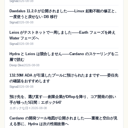
Signal
2026-08-08
Daedalus 11.2.0 が公開されました——Linux 起動不能の修正と、
一度使うと戻せない DB 移行
Signal
2026-08-08
Leios がテストネットで一周しました——Earth フェーズを終え
Water フェーズへ
Signal
2026-08-08
Hydra と Leios は競合しません——Cardano のスケーリングを二
層で読む
Deep Dive
2026-08-08
132.59M ADA が引退したプールに預けられたままです——委任先
の確認をおすすめします
Signal
2026-08-08
預け先を、選び直す──創業企業がDRepを降り、コア開発の担い
手が移った5日間：エポック647
エポックな日々
2026-08-08
Cardano の開発ツール地図が公開されました——重複と空白が見
える形に、Hydra は次の性能改善へ