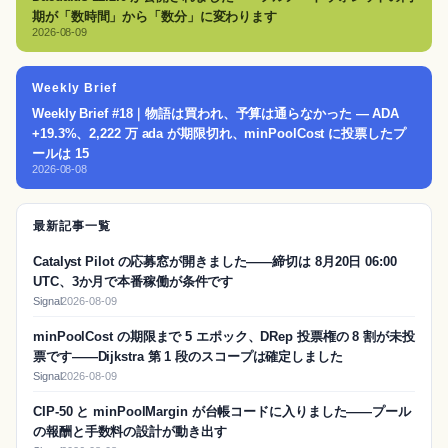
期が「数時間」から「数分」に変わります
2026-08-09
Weekly Brief
Weekly Brief #18｜物語は買われ、予算は通らなかった — ADA
+19.3%、2,222 万 ada が期限切れ、minPoolCost に投票したプ
ールは 15
2026-08-08
最新記事一覧
Catalyst Pilot の応募窓が開きました——締切は 8月20日 06:00
UTC、3か月で本番稼働が条件です
Signal
2026-08-09
minPoolCost の期限まで 5 エポック、DRep 投票権の 8 割が未投
票です——Dijkstra 第 1 段のスコープは確定しました
Signal
2026-08-09
CIP-50 と minPoolMargin が台帳コードに入りました——プール
の報酬と手数料の設計が動き出す