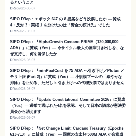
るということ
DRep
2026-08-07
SIPO DRep：エポック 647 の 8 提案をどう投票したか ― 賛成
4・反対 3・棄権 1 を分けたのは「資金の預け先」でした
DRep
2026-08-07
SIPO DRep：『AlphaGrowth Cardano PRIME（120,000,000
ADA）』に賛成（Yes）― 今サイクル最大の国庫引き出しを、な
ぜ支持し、何を留保したか
DRep
2026-08-07
SIPO DRep：『minPoolCost を 75 ADA へ引き下げ／Plutus メ
モリ上限 (Part 2)』に賛成（Yes）― 小規模プールの「緩やかな
排除」を止める、ただし k 引き上げへの代理投票ではありません
DRep
2026-08-07
SIPO DRep：『Update Constitutional Committee 2026』に賛成
（Yes）― 選挙で選ばれた4名を承認、そして日本の議席が憲法委
員会から消えます
DRep
2026-08-07
SIPO DRep：『Net Change Limit: Cardano Treasury（Epochs
613-713）』に賛成（Yes）― 国庫の支出枠 500M ADA が合意成