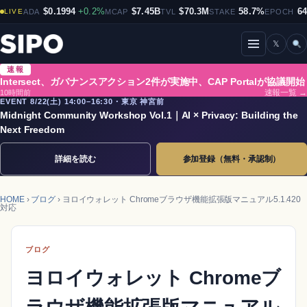
$0.1994
+0.2%
$7.45B
$70.3M
58.7%
6
LIVE
ADA
MCAP
TVL
STAKE
EPOCH
𝕏
メニューを開閉
速報
Intersect、ガバナンスアクション2件が実施中、CAP Portalが協議開始
10時間前
速報一覧 →
EVENT 8/22(土) 14:00–16:30・東京 神宮前
Midnight Community Workshop Vol.1｜AI × Privacy: Building the
Next Freedom
詳細を読む
参加登録（無料・承認制）
HOME
›
ブログ
› ヨロイウォレット Chromeブラウザ機能拡張版マニュアル5.1.420
対応
ブログ
ヨロイウォレット Chromeブ