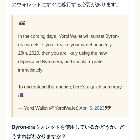
のウォレットにすぐに移行する必要があります。
In the coming days, Yoroi Wallet will sunset Byron-
era wallets. If you created your wallet prior July
29th, 2020, then you are likely using the now
deprecated Byron-era, and should migrate
immediately.
To understand this change, here's a quick summary
/
— Yoroi Wallet (@YoroiWallet)
April 5, 2023
Byron-eraウォレットを使用しているかどうか、ど
うすればわかりますか？