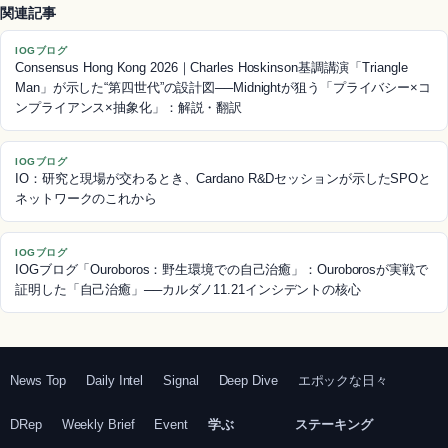
関連記事
IOGブログ
Consensus Hong Kong 2026｜Charles Hoskinson基調講演「Triangle
Man」が示した“第四世代”の設計図──Midnightが狙う「プライバシー×コ
ンプライアンス×抽象化」：解説・翻訳
IOGブログ
IO：研究と現場が交わるとき、Cardano R&Dセッションが示したSPOと
ネットワークのこれから
IOGブログ
IOGブログ「Ouroboros：野生環境での自己治癒」：Ouroborosが実戦で
証明した「自己治癒」──カルダノ11.21インシデントの核心
News Top
Daily Intel
Signal
Deep Dive
エポックな日々
DRep
Weekly Brief
Event
学ぶ
ステーキング