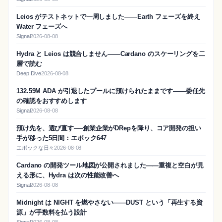
Leios がテストネットで一周しました——Earth フェーズを終え
Water フェーズへ
Signal
2026-08-08
Hydra と Leios は競合しません——Cardano のスケーリングを二
層で読む
Deep Dive
2026-08-08
132.59M ADA が引退したプールに預けられたままです——委任先
の確認をおすすめします
Signal
2026-08-08
預け先を、選び直す──創業企業がDRepを降り、コア開発の担い
手が移った5日間：エポック647
エポックな日々
2026-08-08
Cardano の開発ツール地図が公開されました——重複と空白が見
える形に、Hydra は次の性能改善へ
Signal
2026-08-08
Midnight は NIGHT を燃やさない——DUST という「再生する資
源」が手数料を払う設計
Signal
2026-08-08