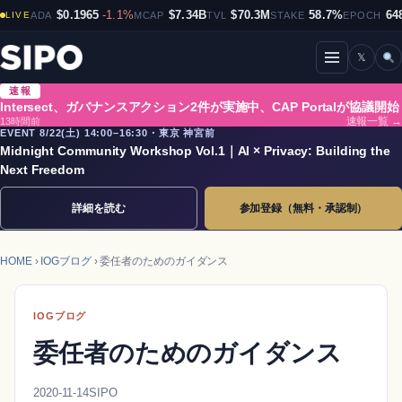
$0.1965
-1.1%
$7.34B
$70.3M
58.7%
64
LIVE
ADA
MCAP
TVL
STAKE
EPOCH
𝕏
メニューを開閉
速報
Intersect、ガバナンスアクション2件が実施中、CAP Portalが協議開始
13時間前
速報一覧 →
EVENT 8/22(土) 14:00–16:30・東京 神宮前
Midnight Community Workshop Vol.1｜AI × Privacy: Building the
Next Freedom
詳細を読む
参加登録（無料・承認制）
HOME
›
IOGブログ
› 委任者のためのガイダンス
IOGブログ
委任者のためのガイダンス
2020-11-14
SIPO