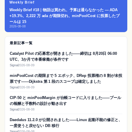
Weekly Brief
Weekly Brief #18｜物語は買われ、予算は通らなかった — ADA
+19.3%、2,222 万 ada が期限切れ、minPoolCost に投票したプ
ールは 15
2026-08-08
最新記事一覧
Catalyst Pilot の応募窓が開きました——締切は 8月20日 06:00
UTC、3か月で本番稼働が条件です
Signal
2026-08-09
minPoolCost の期限まで 5 エポック、DRep 投票権の 8 割が未投
票です——Dijkstra 第 1 段のスコープは確定しました
Signal
2026-08-09
CIP-50 と minPoolMargin が台帳コードに入りました——プール
の報酬と手数料の設計が動き出す
Signal
2026-08-08
Daedalus 11.2.0 が公開されました——Linux 起動不能の修正と、
一度使うと戻せない DB 移行
Signal
2026-08-08