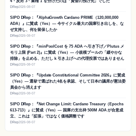
4・反対 3・棄権 1 を分けたのは「資金の預け先」でした
DRep
2026-08-07
SIPO DRep：『AlphaGrowth Cardano PRIME（120,000,000
ADA）』に賛成（Yes）― 今サイクル最大の国庫引き出しを、な
ぜ支持し、何を留保したか
DRep
2026-08-07
SIPO DRep：『minPoolCost を 75 ADA へ引き下げ／Plutus メ
モリ上限 (Part 2)』に賛成（Yes）― 小規模プールの「緩やかな
排除」を止める、ただし k 引き上げへの代理投票ではありません
DRep
2026-08-07
SIPO DRep：『Update Constitutional Committee 2026』に賛成
（Yes）― 選挙で選ばれた4名を承認、そして日本の議席が憲法委
員会から消えます
DRep
2026-08-07
SIPO DRep：『Net Change Limit: Cardano Treasury（Epochs
613-713）』に賛成（Yes）― 国庫の支出枠 500M ADA が合意成
立、これは「拡張」ではなく価格調整です
DRep
2026-08-07