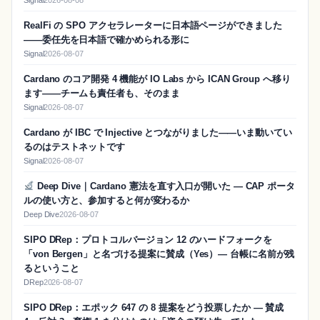
RealFi の SPO アクセラレーターに日本語ページができました
——委任先を日本語で確かめられる形に
Signal
2026-08-07
Cardano のコア開発 4 機能が IO Labs から ICAN Group へ移り
ます——チームも責任者も、そのまま
Signal
2026-08-07
Cardano が IBC で Injective とつながりました——いま動いてい
るのはテストネットです
Signal
2026-08-07
Deep Dive｜Cardano 憲法を直す入口が開いた — CAP ポータ
ルの使い方と、参加すると何が変わるか
Deep Dive
2026-08-07
SIPO DRep：プロトコルバージョン 12 のハードフォークを
「von Bergen」と名づける提案に賛成（Yes）― 台帳に名前が残
るということ
DRep
2026-08-07
SIPO DRep：エポック 647 の 8 提案をどう投票したか ― 賛成