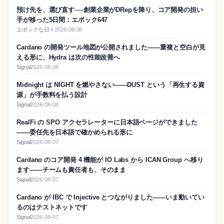
預け先を、選び直す──創業企業がDRepを降り、コア開発の担い
手が移った5日間：エポック647
エポックな日々
2026-08-08
Cardano の開発ツール地図が公開されました——重複と空白が見
える形に、Hydra は次の性能改善へ
Signal
2026-08-08
Midnight は NIGHT を燃やさない——DUST という「再生する資
源」が手数料を払う設計
Signal
2026-08-08
RealFi の SPO アクセラレーターに日本語ページができました
——委任先を日本語で確かめられる形に
Signal
2026-08-07
Cardano のコア開発 4 機能が IO Labs から ICAN Group へ移り
ます——チームも責任者も、そのまま
Signal
2026-08-07
Cardano が IBC で Injective とつながりました——いま動いてい
るのはテストネットです
Signal
2026-08-07