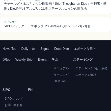
チャールズ・ホスキンソン氏動画「Brief Thoughts on Djed」全翻訳・解
説：Djedが示すアルゴリズム型ステーブルコインの現在地
ツィッター
SIPOツィッター：エポック528[2024年12月16日〜12月21日]
News Top
Daily Intel
Signal
Deep Dive
エポックな日々
DRep
Weekly Brief
Event
学ぶ
ステーキング
マニュアル
ステーキングをはじめる
ラーニング
エポック v2026
DEV Lab
SIPO
EN
SIPOについて
お問い合わせ