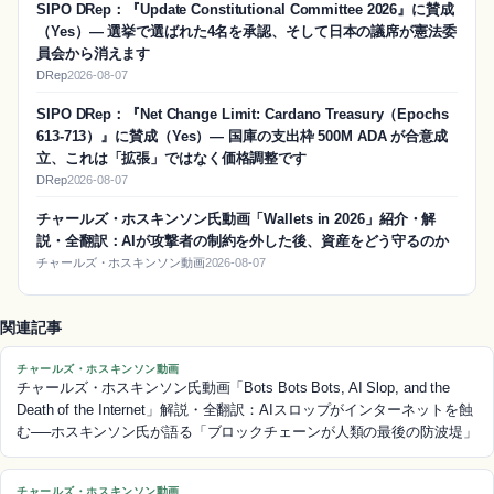
SIPO DRep：『Update Constitutional Committee 2026』に賛成
（Yes）― 選挙で選ばれた4名を承認、そして日本の議席が憲法委
員会から消えます
DRep
2026-08-07
SIPO DRep：『Net Change Limit: Cardano Treasury（Epochs
613-713）』に賛成（Yes）― 国庫の支出枠 500M ADA が合意成
立、これは「拡張」ではなく価格調整です
DRep
2026-08-07
チャールズ・ホスキンソン氏動画「Wallets in 2026」紹介・解
説・全翻訳：AIが攻撃者の制約を外した後、資産をどう守るのか
チャールズ・ホスキンソン動画
2026-08-07
関連記事
チャールズ・ホスキンソン動画
チャールズ・ホスキンソン氏動画「Bots Bots Bots, AI Slop, and the
Death of the Internet」解説・全翻訳：AIスロップがインターネットを蝕
む──ホスキンソン氏が語る「ブロックチェーンが人類の最後の防波堤」
チャールズ・ホスキンソン動画