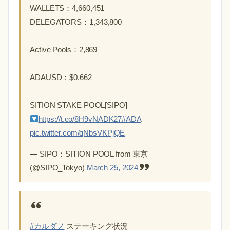
WALLETS：4,660,451
DELEGATORS：1,343,800
Active Pools：2,869
ADAUSD：$0.662
SITION STAKE POOL[SIPO]
https://t.co/8H9vNADK27
#ADA
pic.twitter.com/qNbsVKPjQE
— SIPO：SITION POOL from 東京
(@SIPO_Tokyo)
March 25, 2024
#カルダノ
ステーキング状況