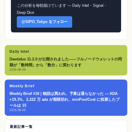
この分析を毎朝届けています — Daily Intel・Signal・
Deep Dive
@SIPO_Tokyo をフォロー
Daily Intel
Daedalus 11.2.0 が公開されました——フルノードウォレットの同
期が「数時間」から「数分」に変わります
2026-08-09
Weekly Brief
Weekly Brief #18｜物語は買われ、予算は通らなかった — ADA
+19.3%、2,222 万 ada が期限切れ、minPoolCost に投票したプ
ールは 15
2026-08-08
最新記事一覧