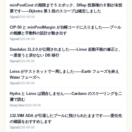
minPoolCost の期限まで 5 エポック、DRep 投票権の 8 割が未投
票です——Dijkstra 第 1 段のスコープは確定しました
Signal
2026-08-09
CIP-50 と minPoolMargin が台帳コードに入りました——プール
の報酬と手数料の設計が動き出す
Signal
2026-08-08
Daedalus 11.2.0 が公開されました——Linux 起動不能の修正と、
一度使うと戻せない DB 移行
Signal
2026-08-08
Leios がテストネットで一周しました——Earth フェーズを終え
Water フェーズへ
Signal
2026-08-08
Hydra と Leios は競合しません——Cardano のスケーリングを二
層で読む
Deep Dive
2026-08-08
132.59M ADA が引退したプールに預けられたままです——委任先
の確認をおすすめします
Signal
2026-08-08