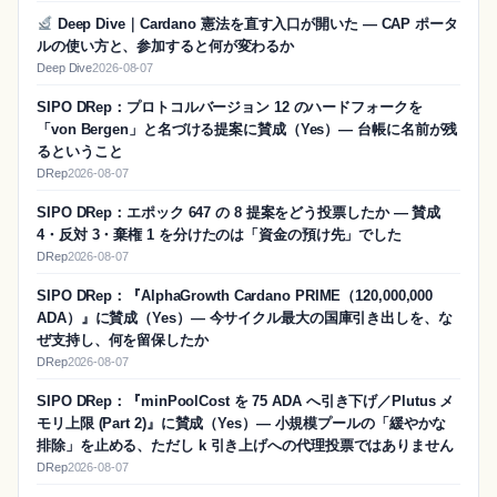
Deep Dive｜Cardano 憲法を直す入口が開いた — CAP ポータ
ルの使い方と、参加すると何が変わるか
Deep Dive
2026-08-07
SIPO DRep：プロトコルバージョン 12 のハードフォークを
「von Bergen」と名づける提案に賛成（Yes）― 台帳に名前が残
るということ
DRep
2026-08-07
SIPO DRep：エポック 647 の 8 提案をどう投票したか ― 賛成
4・反対 3・棄権 1 を分けたのは「資金の預け先」でした
DRep
2026-08-07
SIPO DRep：『AlphaGrowth Cardano PRIME（120,000,000
ADA）』に賛成（Yes）― 今サイクル最大の国庫引き出しを、な
ぜ支持し、何を留保したか
DRep
2026-08-07
SIPO DRep：『minPoolCost を 75 ADA へ引き下げ／Plutus メ
モリ上限 (Part 2)』に賛成（Yes）― 小規模プールの「緩やかな
排除」を止める、ただし k 引き上げへの代理投票ではありません
DRep
2026-08-07