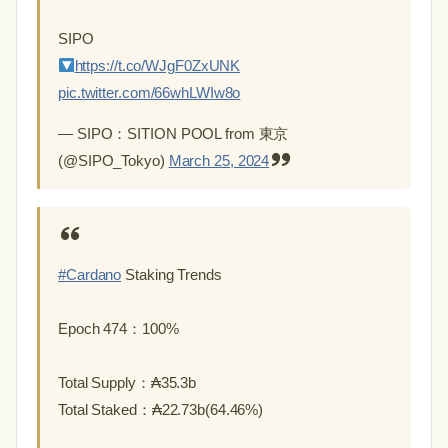
SIPO
https://t.co/WJgF0ZxUNK
pic.twitter.com/66whLWIw8o
— SIPO：SITION POOL from 東京
(@SIPO_Tokyo)
March 25, 2024
#Cardano
Staking Trends
Epoch 474：100%
Total Supply：₳35.3b
Total Staked：₳22.73b(64.46%)