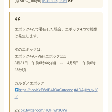
(@SIPO_Tokyo)
March 25, 2024
エポック475で委任した場合、エポック479で報酬
は発生します。
次のエポックは、
エポック476=Vasilエポック111
3月31日 午前6時44分頃 ～ 4月5日 午前6時
43分頃
カルダノエポック
https://t.co/KxE6aiB4JO
#Cardano
#ADA
#カルダ
ノ
2/2
pic.twitter.com/RQFIwh3UWi