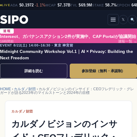
$0.1972
-1.1%
$7.37B
$69.9M
58.7%
64
LIVE
ADA
MCAP
TVL
STAKE
EPOCH
𝕏
メニューを開閉
速報
Intersect、ガバナンスアクション2件が実施中、CAP Portalが協議開始
16時間前
速報一覧 →
EVENT 8/22(土) 14:00–16:30・東京 神宮前
Midnight Community Workshop Vol.1｜AI × Privacy: Building the
Next Freedom
詳細を読む
参加登録（無料・承認制）
HOME
›
カルダノ財団
› カルダノビジョンのインサイド：CEOフレデリック・グレ
ガードが語る2023年のマイルストーンと2024年の目標
カルダノ財団
カルダノビジョンのインサ