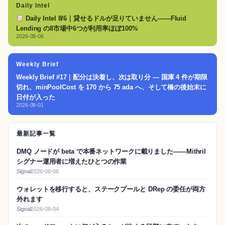
Daily Intel
Daily Intel 8/6｜貸せるドルが足りていません——Fluid
Lending の8市場中6つが利用率ほぼ100%
2026-08-06
Weekly Brief
Weekly Brief #17｜配分は決着し、次は取り分 — 国庫 4 件が期限
切れ、minPoolCost を 170 から 75 ada へ、そして橋の後始末に
日付が入った
2026-08-01
最新記事一覧
DMQ ノードが beta で本番ネットワークに載りました——Mithril
シグナー運用者に増えたひとつの作業
Signal
2026-08-06
ウォレットを移行すると、ステークプールと DRep の委任が両方
外れます
Signal
2026-08-04