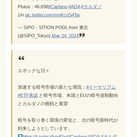
Plutus：46,698
#Cardano
#ADA
#カルダノ
1/n
pic.twitter.com/mnKcgS4Tai
— SIPO：SITION POOL from 東京
(@SIPO_Tokyo)
May 24, 2024
エポックな日々
加速する暗号市場の新たな潮流：
#イーサリアム
#ETF承認
と暗号市場、米国とEUの暗号規制動向
とカルダノの挑戦と展望
暗号を取り巻く環境の変化と、次の暗号新時代が
到来しようとしています。
https://t.co/pczfvndGxr
#Cardano
#ADA
#カルダ