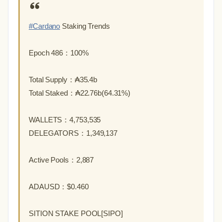
#Cardano
Staking Trends
Epoch 486：100%
Total Supply：₳35.4b
Total Staked：₳22.76b(64.31%)
WALLETS：4,753,535
DELEGATORS：1,349,137
Active Pools：2,887
ADAUSD：$0.460
SITION STAKE POOL[SIPO]