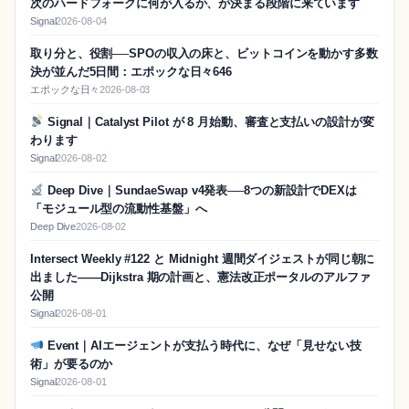
次のハードフォークに何が入るか、が決まる段階に来ています
Signal
2026-08-04
取り分と、役割──SPOの収入の床と、ビットコインを動かす多数
決が並んだ5日間：エポックな日々646
エポックな日々
2026-08-03
Signal｜Catalyst Pilot が 8 月始動、審査と支払いの設計が変
わります
Signal
2026-08-02
Deep Dive｜SundaeSwap v4発表──8つの新設計でDEXは
「モジュール型の流動性基盤」へ
Deep Dive
2026-08-02
Intersect Weekly #122 と Midnight 週間ダイジェストが同じ朝に
出ました——Dijkstra 期の計画と、憲法改正ポータルのアルファ
公開
Signal
2026-08-01
Event｜AIエージェントが支払う時代に、なぜ「見せない技
術」が要るのか
Signal
2026-08-01