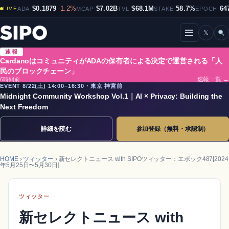
$0.1879
-1.2%
$7.02B
$68.1M
58.7%
64
LIVE
ADA
MCAP
TVL
STAKE
EPOCH
𝕏
メニューを開閉
速報
CardanoはコミュニティがADAの保有者による決定で運営される「人
民のブロックチェーン」
6時間前
速報一覧 →
EVENT 8/22(土) 14:00–16:30・東京 神宮前
Midnight Community Workshop Vol.1｜AI × Privacy: Building the
Next Freedom
詳細を読む
参加登録（無料・承認制）
HOME
›
ツィッター
› 新セレクトニュース with SIPOツィッター：エポック487[2024
年5月25日〜5月30日]
ツィッター
新セレクトニュース with