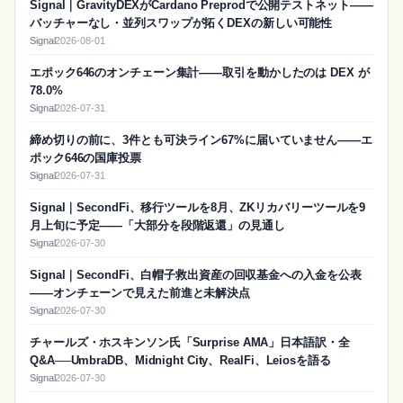
Signal｜GravityDEXがCardano Preprodで公開テストネット——
バッチャーなし・並列スワップが拓くDEXの新しい可能性
Signal
2026-08-01
エポック646のオンチェーン集計——取引を動かしたのは DEX が
78.0%
Signal
2026-07-31
締め切りの前に、3件とも可決ライン67%に届いていません——エ
ポック646の国庫投票
Signal
2026-07-31
Signal｜SecondFi、移行ツールを8月、ZKリカバリーツールを9
月上旬に予定——「大部分を段階返還」の見通し
Signal
2026-07-30
Signal｜SecondFi、白帽子救出資産の回収基金への入金を公表
——オンチェーンで見えた前進と未解決点
Signal
2026-07-30
チャールズ・ホスキンソン氏「Surprise AMA」日本語訳・全
Q&A──UmbraDB、Midnight City、RealFi、Leiosを語る
Signal
2026-07-30