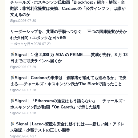
チャールズ・ホスキンソン氏動画「Blockfrost」紹介・解説・全
翻訳：非営利化提案は失効、Cardanoの「公共インフラ」は誰が
支えるのか
Signal
2026-07-30
リーダーシップを、共通の手順へつなぐ──三つの国庫提案が分か
れた5日間：エポックな日々645
エポックな日々
2026-07-29
Signal｜1 億 2,000 万 ADA の PRIME——賛成が先行、8 月 13
日までに可決ラインへ届くか
Signal
2026-07-29
Signal｜Cardanoの未来は「創業者が消えても進めるか」で決
まる──チャールズ・ホスキンソン氏がThe Blockで語ったこと
Signal
2026-07-28
Signal｜「Ethereumの過去はもう語らない」──チャールズ・
ホスキンソン氏が動画『On Gareth』で示した線引
Signal
2026-07-28
Signal｜Laceへ資産を安全に移すには——新しい鍵・アドレ
ス確認・少額テストの正しい順番
Signal
2026-07-27