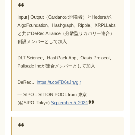
Input | Output（Cardanoの開発者）とHederaが、
AlgoFoundation、Hashgraph、Ripple、XRPLLabs
と共にDeRec Alliance（分散型リカバリー連合）
創設メンバーとして加入
DLT Science、HashPack App、Oasis Protocol、
Palisade Incが連合メンバーとして加入
DeRec…
https://t.co/FD6sJhygIr
— SIPO：SITION POOL from 東京
(@SIPO_Tokyo)
September 5, 2024