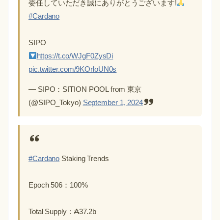
委任していただき誠にありがとうございます!
#Cardano
SIPO
https://t.co/WJgF0ZysDi
pic.twitter.com/9KOrloUN0s
— SIPO：SITION POOL from 東京
(@SIPO_Tokyo)
September 1, 2024
#Cardano
Staking Trends
Epoch 506：100%
Total Supply：₳37.2b