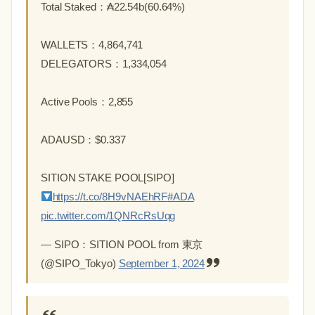
Total Staked：₳22.54b(60.64%)
WALLETS：4,864,741
DELEGATORS：1,334,054
Active Pools：2,855
ADAUSD：$0.337
SITION STAKE POOL[SIPO]
https://t.co/8H9vNAEhRF
#ADA
pic.twitter.com/1QNRcRsUqg
— SIPO：SITION POOL from 東京
(@SIPO_Tokyo)
September 1, 2024