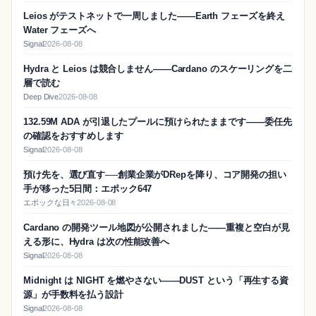
Leios がテストネットで一周しました——Earth フェーズを終え
Water フェーズへ
Signal
2026-08-08
Hydra と Leios は競合しません——Cardano のスケーリングを二
層で読む
Deep Dive
2026-08-08
132.59M ADA が引退したプールに預けられたままです——委任先
の確認をおすすめします
Signal
2026-08-08
預け先を、選び直す──創業企業がDRepを降り、コア開発の担い
手が移った5日間：エポック647
エポックな日々
2026-08-08
Cardano の開発ツール地図が公開されました——重複と空白が見
える形に、Hydra は次の性能改善へ
Signal
2026-08-08
Midnight は NIGHT を燃やさない——DUST という「再生する資
源」が手数料を払う設計
Signal
2026-08-08