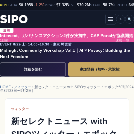
$0.1958
-1.2%
$7.32B
$70.2M
58.7%
64
LIVE
ADA
MCAP
TVL
STAKE
EPOCH
𝕏
メニューを開閉
速報
Intersect、ガバナンスアクション2件が実施中、CAP Portalが協議開始
1日前
速報一覧 →
EVENT 8/22(土) 14:00–16:30・東京 神宮前
Midnight Community Workshop Vol.1｜AI × Privacy: Building the
Next Freedom
詳細を読む
参加登録（無料・承認制）
HOME
›
ツィッター
› 新セレクトニュース with SIPOツィッター：エポック507[2024
年8月28日〜9月2日]
ツィッター
新セレクトニュース with