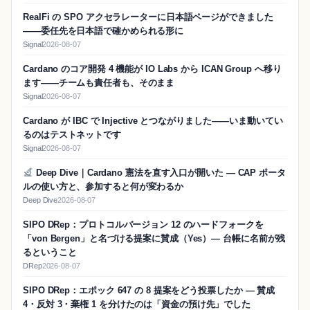
RealFi の SPO アクセラレーターに日本語ページができました
——委任先を日本語で確かめられる形に
Signal
2026-08-07
Cardano のコア開発 4 機能が IO Labs から ICAN Group へ移り
ます——チームも責任者も、そのまま
Signal
2026-08-07
Cardano が IBC で Injective とつながりました——いま動いてい
るのはテストネットです
Signal
2026-08-07
Deep Dive｜Cardano 憲法を直す入口が開いた — CAP ポータ
ルの使い方と、参加すると何が変わるか
Deep Dive
2026-08-07
SIPO DRep：プロトコルバージョン 12 のハードフォークを
「von Bergen」と名づける提案に賛成（Yes）― 台帳に名前が残
るということ
DRep
2026-08-07
SIPO DRep：エポック 647 の 8 提案をどう投票したか ― 賛成
4・反対 3・棄権 1 を分けたのは「資金の預け先」でした