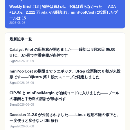
Weekly Brief #18｜物語は買われ、予算は通らなかった — ADA
+19.3%、2,222 万 ada が期限切れ、minPoolCost に投票したプ
ールは 15
2026-08-08
最新記事一覧
Catalyst Pilot の応募窓が開きました——締切は 8月20日 06:00
UTC、3か月で本番稼働が条件です
Signal
2026-08-09
minPoolCost の期限まで 5 エポック、DRep 投票権の 8 割が未投
票です——Dijkstra 第 1 段のスコープは確定しました
Signal
2026-08-09
CIP-50 と minPoolMargin が台帳コードに入りました——プール
の報酬と手数料の設計が動き出す
Signal
2026-08-08
Daedalus 11.2.0 が公開されました——Linux 起動不能の修正と、
一度使うと戻せない DB 移行
Signal
2026-08-08