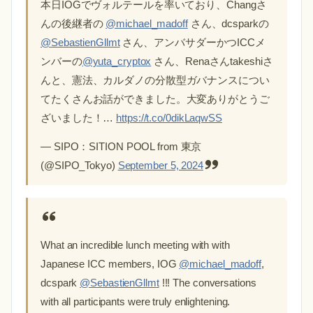
本日IOGでヴォルテールを率いており、Changさ
んの後継者の
@michael_madoff
さん、dcsparkの
@SebastienGllmt
さん、アンバサダーかつICCメ
ンバーの
@yuta_cryptox
さん、Renaさんtakeshiさ
んと、憲法、カルダノの分散型ガバナンスについ
てたくさんお話ができました。大変ありがとうご
ざいました！…
https://t.co/0dikLaqwSS
— SIPO：SITION POOL from 東京
(@SIPO_Tokyo)
September 5, 2024
What an incredible lunch meeting with with
Japanese ICC members, IOG
@michael_madoff
,
dcspark
@SebastienGllmt
!!! The conversations
with all participants were truly enlightening.