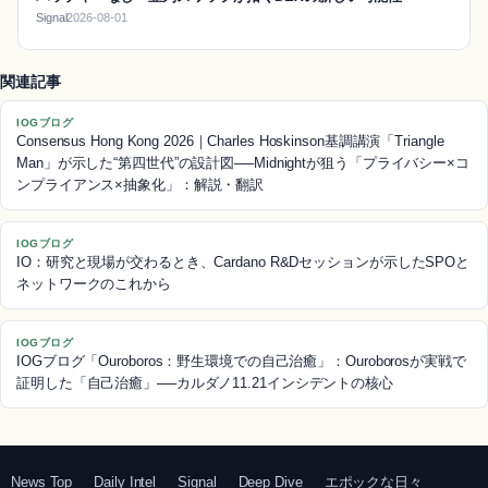
Signal
2026-08-01
関連記事
IOGブログ
Consensus Hong Kong 2026｜Charles Hoskinson基調講演「Triangle
Man」が示した“第四世代”の設計図──Midnightが狙う「プライバシー×コ
ンプライアンス×抽象化」：解説・翻訳
IOGブログ
IO：研究と現場が交わるとき、Cardano R&Dセッションが示したSPOと
ネットワークのこれから
IOGブログ
IOGブログ「Ouroboros：野生環境での自己治癒」：Ouroborosが実戦で
証明した「自己治癒」──カルダノ11.21インシデントの核心
News Top
Daily Intel
Signal
Deep Dive
エポックな日々