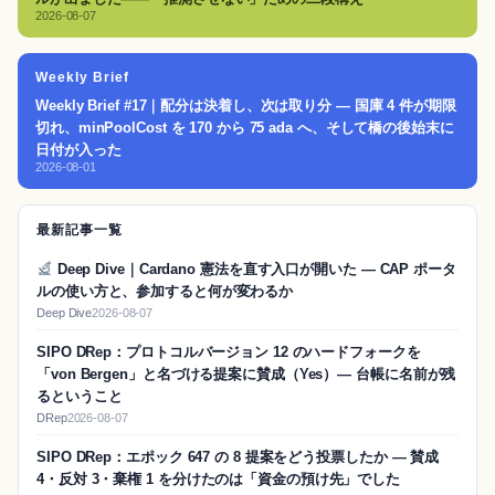
2026-08-07
Weekly Brief
Weekly Brief #17｜配分は決着し、次は取り分 — 国庫 4 件が期限
切れ、minPoolCost を 170 から 75 ada へ、そして橋の後始末に
日付が入った
2026-08-01
最新記事一覧
Deep Dive｜Cardano 憲法を直す入口が開いた — CAP ポータ
ルの使い方と、参加すると何が変わるか
Deep Dive
2026-08-07
SIPO DRep：プロトコルバージョン 12 のハードフォークを
「von Bergen」と名づける提案に賛成（Yes）― 台帳に名前が残
るということ
DRep
2026-08-07
SIPO DRep：エポック 647 の 8 提案をどう投票したか ― 賛成
4・反対 3・棄権 1 を分けたのは「資金の預け先」でした