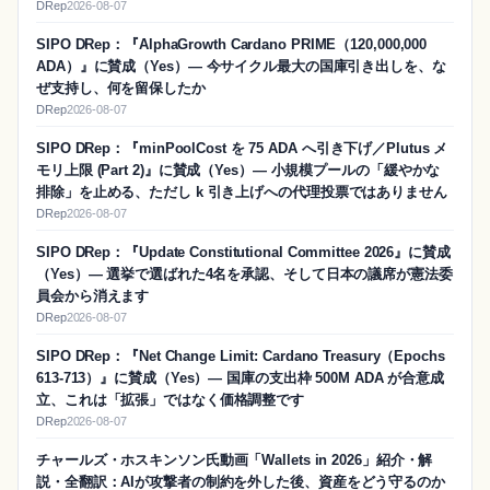
DRep
2026-08-07
SIPO DRep：『AlphaGrowth Cardano PRIME（120,000,000
ADA）』に賛成（Yes）― 今サイクル最大の国庫引き出しを、な
ぜ支持し、何を留保したか
DRep
2026-08-07
SIPO DRep：『minPoolCost を 75 ADA へ引き下げ／Plutus メ
モリ上限 (Part 2)』に賛成（Yes）― 小規模プールの「緩やかな
排除」を止める、ただし k 引き上げへの代理投票ではありません
DRep
2026-08-07
SIPO DRep：『Update Constitutional Committee 2026』に賛成
（Yes）― 選挙で選ばれた4名を承認、そして日本の議席が憲法委
員会から消えます
DRep
2026-08-07
SIPO DRep：『Net Change Limit: Cardano Treasury（Epochs
613-713）』に賛成（Yes）― 国庫の支出枠 500M ADA が合意成
立、これは「拡張」ではなく価格調整です
DRep
2026-08-07
チャールズ・ホスキンソン氏動画「Wallets in 2026」紹介・解
説・全翻訳：AIが攻撃者の制約を外した後、資産をどう守るのか