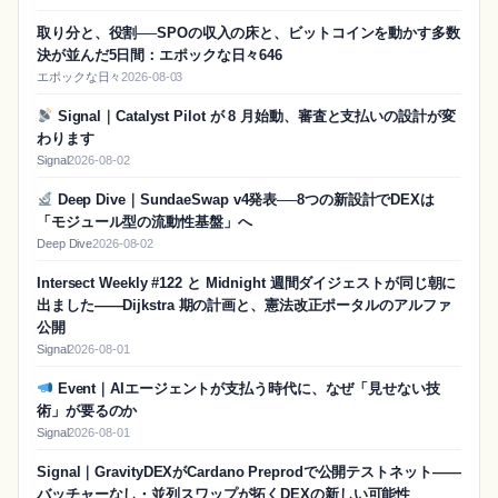
取り分と、役割──SPOの収入の床と、ビットコインを動かす多数
決が並んだ5日間：エポックな日々646
エポックな日々
2026-08-03
Signal｜Catalyst Pilot が 8 月始動、審査と支払いの設計が変
わります
Signal
2026-08-02
Deep Dive｜SundaeSwap v4発表──8つの新設計でDEXは
「モジュール型の流動性基盤」へ
Deep Dive
2026-08-02
Intersect Weekly #122 と Midnight 週間ダイジェストが同じ朝に
出ました——Dijkstra 期の計画と、憲法改正ポータルのアルファ
公開
Signal
2026-08-01
Event｜AIエージェントが支払う時代に、なぜ「見せない技
術」が要るのか
Signal
2026-08-01
Signal｜GravityDEXがCardano Preprodで公開テストネット——
バッチャーなし・並列スワップが拓くDEXの新しい可能性