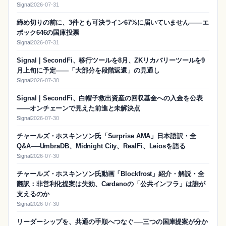
Signal
2026-07-31
締め切りの前に、3件とも可決ライン67%に届いていません——エ
ポック646の国庫投票
Signal
2026-07-31
Signal｜SecondFi、移行ツールを8月、ZKリカバリーツールを9
月上旬に予定——「大部分を段階返還」の見通し
Signal
2026-07-30
Signal｜SecondFi、白帽子救出資産の回収基金への入金を公表
——オンチェーンで見えた前進と未解決点
Signal
2026-07-30
チャールズ・ホスキンソン氏「Surprise AMA」日本語訳・全
Q&A──UmbraDB、Midnight City、RealFi、Leiosを語る
Signal
2026-07-30
チャールズ・ホスキンソン氏動画「Blockfrost」紹介・解説・全
翻訳：非営利化提案は失効、Cardanoの「公共インフラ」は誰が
支えるのか
Signal
2026-07-30
リーダーシップを、共通の手順へつなぐ──三つの国庫提案が分か