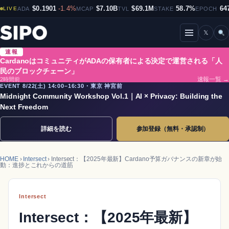
$0.1901
-1.4%
$7.10B
$69.1M
58.7%
64
LIVE
ADA
MCAP
TVL
STAKE
EPOCH
𝕏
メニューを開閉
速報
CardanoはコミュニティがADAの保有者による決定で運営される「人
民のブロックチェーン」
2時間前
速報一覧 →
EVENT 8/22(土) 14:00–16:30・東京 神宮前
Midnight Community Workshop Vol.1｜AI × Privacy: Building the
Next Freedom
詳細を読む
参加登録（無料・承認制）
HOME
›
Intersect
› Intersect：【2025年最新】Cardano予算ガバナンスの新章が始
動：進捗とこれからの道筋
Intersect
Intersect：【2025年最新】