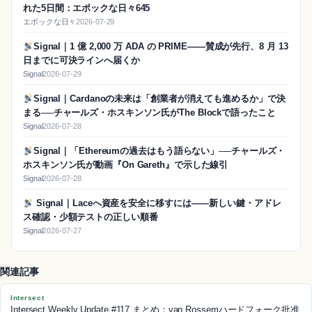
れた5日間：エポックな日々645
エポックな日々
2026-07-29
Signal｜1 億 2,000 万 ADA の PRIME——賛成が先行、8 月 13
日までに可決ラインへ届くか
Signal
2026-07-29
Signal｜Cardanoの未来は「創業者が消えても進めるか」で決
まる──チャールズ・ホスキンソン氏がThe Blockで語ったこと
Signal
2026-07-28
Signal｜「Ethereumの過去はもう語らない」──チャールズ・
ホスキンソン氏が動画『On Gareth』で示した線引
Signal
2026-07-28
Signal｜Laceへ資産を安全に移すには——新しい鍵・アドレ
ス確認・少額テストの正しい順番
Signal
2026-07-27
関連記事
Intersect
Intersect Weekly Update #117 まとめ：van Rossemハードフォーク批准