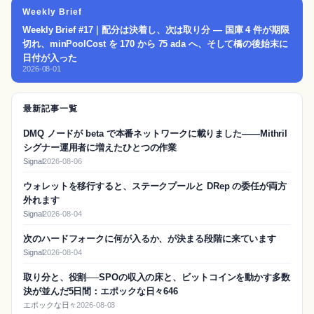
Weekly Brief
Weekly Brief #17｜配分は決着し、次は取り分 — 国庫 4 件が期限
切れ、minPoolCost を 170 から 75 ada へ、そして橋の後始末に
日付が入った
2026-08-01
最新記事一覧
DMQ ノードが beta で本番ネットワークに載りました——Mithril
シグナー運用者に増えたひとつの作業
Signal
2026-08-06
ウォレットを移行すると、ステークプールと DRep の委任が両方
外れます
Signal
2026-08-04
次のハードフォークに何が入るか、が決まる段階に来ています
Signal
2026-08-04
取り分と、役割──SPOの収入の床と、ビットコインを動かす多数
決が並んだ5日間：エポックな日々646
エポックな日々
2026-08-03