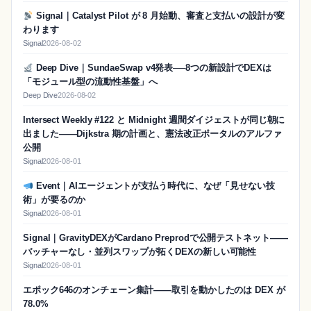
Signal｜Catalyst Pilot が 8 月始動、審査と支払いの設計が変
わります
Signal
2026-08-02
Deep Dive｜SundaeSwap v4発表──8つの新設計でDEXは
「モジュール型の流動性基盤」へ
Deep Dive
2026-08-02
Intersect Weekly #122 と Midnight 週間ダイジェストが同じ朝に
出ました——Dijkstra 期の計画と、憲法改正ポータルのアルファ
公開
Signal
2026-08-01
Event｜AIエージェントが支払う時代に、なぜ「見せない技
術」が要るのか
Signal
2026-08-01
Signal｜GravityDEXがCardano Preprodで公開テストネット——
バッチャーなし・並列スワップが拓くDEXの新しい可能性
Signal
2026-08-01
エポック646のオンチェーン集計——取引を動かしたのは DEX が
78.0%