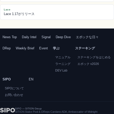
Lace
Lace 1.17がリリース
News Top
Daily Intel
Signal
Deep Dive
エポックな日々
DRep
Weekly Brief
Event
学ぶ
ステーキング
マニュアル
ステーキングをはじめる
ラーニング
エポック v2026
DEV Lab
SIPO
EN
SIPOについて
お問い合わせ
SIPO — SITION Group
SITION Stake Pool & DReps Cardano ADA, Ambassador of Midnight