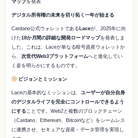
マップ
を発表
デジタル所有権の未来を切り拓く一年が始まる
Cardano公式ウォレットである
Lace
が、2025年に向
けた
18か月間の詳細な開発ロードマップ
を発表しま
した。これは、Laceが単なる暗号資産ウォレットか
ら、
次世代Web3プラットフォーム
へと進化してい
く姿を明らかにするものです。
ビジョンとミッション
Laceの基本的なミッションは、
ユーザーが自分自身
のデジタルライフを完全にコントロールできるよう
にする
ことです。Web2と複数のブロックチェーン
（Cardano、Ethereum、Bitcoinなど）をシームレス
に連携させ、セキュアな資産・データ管理を実現し