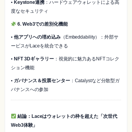
•
Keystone連携
：ハードウェアウォレットによる高
度なセキュリティ
6. Web3での差別化機能
•
他アプリへの埋め込み
（Embeddability）：外部サ
ービスがLaceを統合できる
•
NFT 3Dギャラリー
：視覚的に魅力あるNFTコレク
ション機能
•
ガバナンス＆投票センター
：Catalystなど分散型ガ
バナンスへの参加
結論：Laceはウォレットの枠を超えた「次世代
Web3体験」