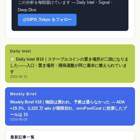
この分析を毎朝届けています — Daily Intel・Signal・
Deep Dive
@SIPO_Tokyo をフォロー
Daily Intel
Daily Intel 8/10｜ステーブルコインの置き場所が二段になりま
した——入口・置き場所・開発基盤が同じ週末に整えられていま
す
2026-08-10
Weekly Brief
Weekly Brief #18｜物語は買われ、予算は通らなかった — ADA
+19.3%、2,222 万 ada が期限切れ、minPoolCost に投票したプ
ールは 15
2026-08-08
最新記事一覧