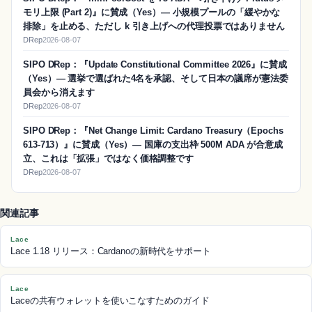
モリ上限 (Part 2)』に賛成（Yes）― 小規模プールの「緩やかな
排除」を止める、ただし k 引き上げへの代理投票ではありません
DRep
2026-08-07
SIPO DRep：『Update Constitutional Committee 2026』に賛成
（Yes）― 選挙で選ばれた4名を承認、そして日本の議席が憲法委
員会から消えます
DRep
2026-08-07
SIPO DRep：『Net Change Limit: Cardano Treasury（Epochs
613-713）』に賛成（Yes）― 国庫の支出枠 500M ADA が合意成
立、これは「拡張」ではなく価格調整です
DRep
2026-08-07
関連記事
Lace
Lace 1.18 リリース：Cardanoの新時代をサポート
Lace
Laceの共有ウォレットを使いこなすためのガイド