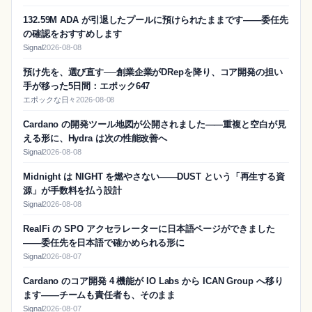
132.59M ADA が引退したプールに預けられたままです——委任先
の確認をおすすめします
Signal
2026-08-08
預け先を、選び直す──創業企業がDRepを降り、コア開発の担い
手が移った5日間：エポック647
エポックな日々
2026-08-08
Cardano の開発ツール地図が公開されました——重複と空白が見
える形に、Hydra は次の性能改善へ
Signal
2026-08-08
Midnight は NIGHT を燃やさない——DUST という「再生する資
源」が手数料を払う設計
Signal
2026-08-08
RealFi の SPO アクセラレーターに日本語ページができました
——委任先を日本語で確かめられる形に
Signal
2026-08-07
Cardano のコア開発 4 機能が IO Labs から ICAN Group へ移り
ます——チームも責任者も、そのまま
Signal
2026-08-07