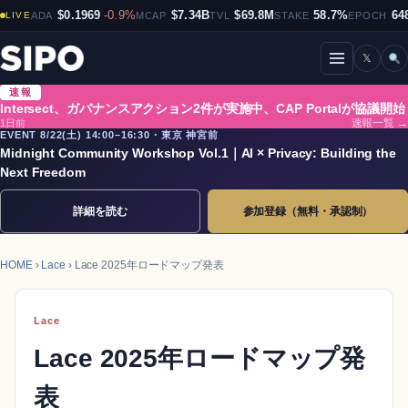
$0.1969
-0.9%
$7.34B
$69.8M
58.7%
64
LIVE
ADA
MCAP
TVL
STAKE
EPOCH
𝕏
メニューを開閉
速報
Intersect、ガバナンスアクション2件が実施中、CAP Portalが協議開始
1日前
速報一覧 →
EVENT 8/22(土) 14:00–16:30・東京 神宮前
Midnight Community Workshop Vol.1｜AI × Privacy: Building the
Next Freedom
詳細を読む
参加登録（無料・承認制）
HOME
›
Lace
› Lace 2025年ロードマップ発表
Lace
Lace 2025年ロードマップ発
表