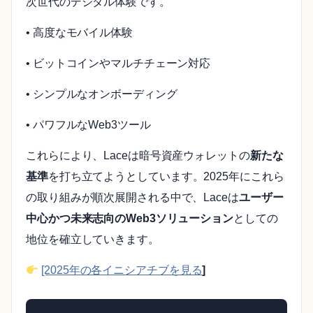
次世代のデジタル体験です。
• 高度なモバイル体験
• ビットコインやマルチチェーン対応
• シンプルなオンボーディング
• パワフルなWeb3ツール
これらにより、Laceは暗号資産ウォレットの
新たな
基準
を打ち立てようとしています。2025年にこれら
の取り組みが順次展開される中で、Laceは
ユーザー
中心かつ未来志向のWeb3ソリューション
としての
地位を確立していきます。
[2025年の各イニシアチブを見る
]