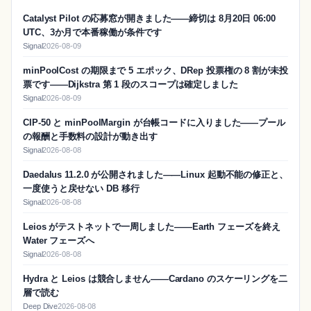
Catalyst Pilot の応募窓が開きました——締切は 8月20日 06:00
UTC、3か月で本番稼働が条件です
Signal
2026-08-09
minPoolCost の期限まで 5 エポック、DRep 投票権の 8 割が未投
票です——Dijkstra 第 1 段のスコープは確定しました
Signal
2026-08-09
CIP-50 と minPoolMargin が台帳コードに入りました——プール
の報酬と手数料の設計が動き出す
Signal
2026-08-08
Daedalus 11.2.0 が公開されました——Linux 起動不能の修正と、
一度使うと戻せない DB 移行
Signal
2026-08-08
Leios がテストネットで一周しました——Earth フェーズを終え
Water フェーズへ
Signal
2026-08-08
Hydra と Leios は競合しません——Cardano のスケーリングを二
層で読む
Deep Dive
2026-08-08