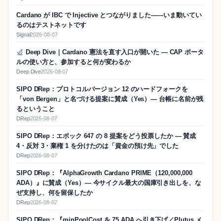
Cardano が IBC で Injective とつながりました——いま動いてい
るのはテストネットです
Signal
2026-08-07
Deep Dive｜Cardano 憲法を直す入口が開いた — CAP ポータ
ルの使い方と、参加すると何が変わるか
Deep Dive
2026-08-07
SIPO DRep：プロトコルバージョン 12 のハードフォークを
「von Bergen」と名づける提案に賛成（Yes）― 台帳に名前が残
るということ
DRep
2026-08-07
SIPO DRep：エポック 647 の 8 提案をどう投票したか ― 賛成
4・反対 3・棄権 1 を分けたのは「資金の預け先」でした
DRep
2026-08-07
SIPO DRep：『AlphaGrowth Cardano PRIME（120,000,000
ADA）』に賛成（Yes）― 今サイクル最大の国庫引き出しを、な
ぜ支持し、何を留保したか
DRep
2026-08-07
SIPO DRep：『minPoolCost を 75 ADA へ引き下げ／Plutus メ