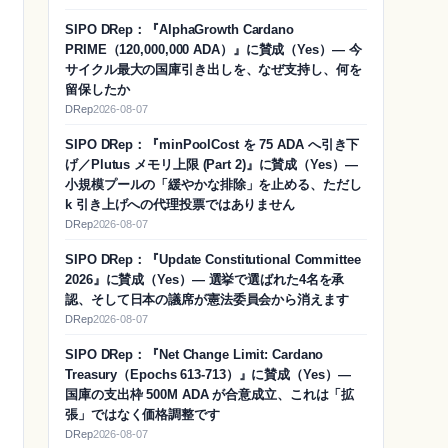
SIPO DRep：『AlphaGrowth Cardano
PRIME（120,000,000 ADA）』に賛成（Yes）― 今
サイクル最大の国庫引き出しを、なぜ支持し、何を
留保したか
DRep
2026-08-07
SIPO DRep：『minPoolCost を 75 ADA へ引き下
げ／Plutus メモリ上限 (Part 2)』に賛成（Yes）―
小規模プールの「緩やかな排除」を止める、ただし
k 引き上げへの代理投票ではありません
DRep
2026-08-07
SIPO DRep：『Update Constitutional Committee
2026』に賛成（Yes）― 選挙で選ばれた4名を承
認、そして日本の議席が憲法委員会から消えます
DRep
2026-08-07
SIPO DRep：『Net Change Limit: Cardano
Treasury（Epochs 613-713）』に賛成（Yes）―
国庫の支出枠 500M ADA が合意成立、これは「拡
張」ではなく価格調整です
DRep
2026-08-07