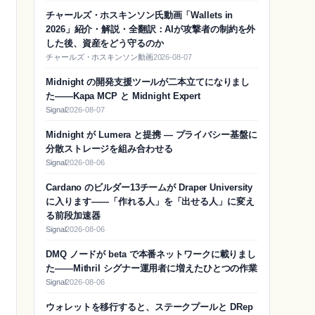
チャールズ・ホスキンソン氏動画「Wallets in
2026」紹介・解説・全翻訳：AIが攻撃者の制約を外
した後、資産をどう守るのか
チャールズ・ホスキンソン動画
2026-08-07
Midnight の開発支援ツールが二本立てになりまし
た——Kapa MCP と Midnight Expert
Signal
2026-08-07
Midnight が Lumera と提携 — プライバシー基盤に
分散ストレージを組み合わせる
Signal
2026-08-06
Cardano のビルダー13チームが Draper University
に入ります——「作れる人」を「出せる人」に変え
る前段加速器
Signal
2026-08-06
DMQ ノードが beta で本番ネットワークに載りまし
た——Mithril シグナー運用者に増えたひとつの作業
Signal
2026-08-06
ウォレットを移行すると、ステークプールと DRep