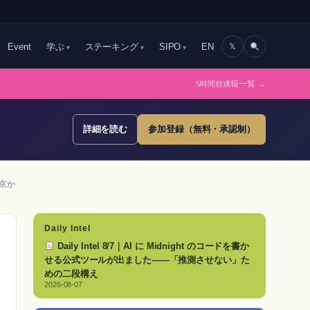
Event
学ぶ
ステーキング
SIPO
EN
𝕏
5時間前
速報一覧 →
詳細を読む
参加登録（無料・承認制）
京か
Daily Intel
Daily Intel 8/7｜AI に Midnight のコードを書か
せる公式ツールが出ました——「推測させない」た
めの二段構え
2026-08-07