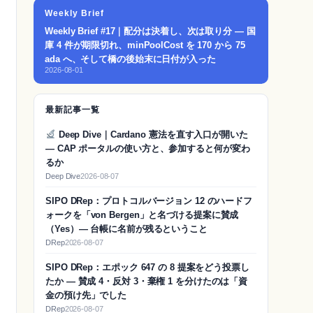
Weekly Brief
Weekly Brief #17｜配分は決着し、次は取り分 — 国
庫 4 件が期限切れ、minPoolCost を 170 から 75
ada へ、そして橋の後始末に日付が入った
2026-08-01
最新記事一覧
Deep Dive｜Cardano 憲法を直す入口が開いた
— CAP ポータルの使い方と、参加すると何が変わ
るか
Deep Dive
2026-08-07
SIPO DRep：プロトコルバージョン 12 のハードフ
ォークを「von Bergen」と名づける提案に賛成
（Yes）― 台帳に名前が残るということ
DRep
2026-08-07
SIPO DRep：エポック 647 の 8 提案をどう投票し
たか ― 賛成 4・反対 3・棄権 1 を分けたのは「資
金の預け先」でした
DRep
2026-08-07