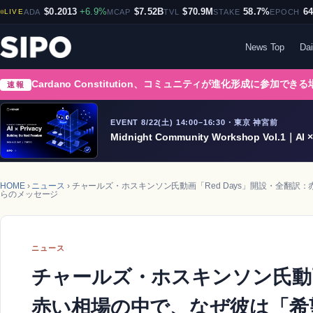
$0.2013
+6.9%
$7.52B
$70.9M
58.7%
6
LIVE
ADA
MCAP
TVL
STAKE
EPOCH
News Top
Dai
Cardano Constitution、コミュニティが進化形成に参加でき
速報
EVENT 8/22(土) 14:00–16:30・東京 神宮前
Midnight Community Workshop Vol.1｜AI × 
HOME
›
ニュース
› チャールズ・ホスキンソン氏動画「Red Days」開設・全
らのメッセージ
ニュース
チャールズ・ホスキンソン氏動画
赤い相場の中で、なぜ彼は「希