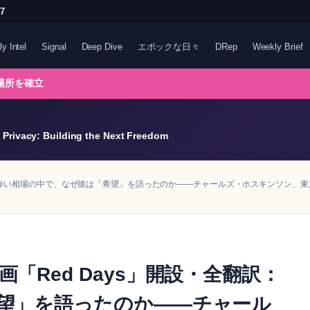
47
ly Intel
Signal
Deep Dive
エポックな日々
DRep
Weekly Brief
る場所を確立
Privacy: Building the Next Freedom
翻訳：赤い相場の中で、なぜ彼は「希望」を語ったのか――チャールズ・ホスキンソン、東
「Red Days」開設・全翻訳：
望」を語ったのか――チャール