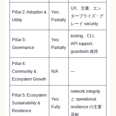
UX、文書、エン
Pillar 2: Adoption &
Yes:
タープライズ・グ
Utility
Partially
レード security
tooling、CLI、
Pillar 3:
Yes:
API support、
Governance
Partially
guardrails 維持
Pillar 4:
Community &
N/A
—
Ecosystem Growth
network integrity
Pillar 5: Ecosystem
Yes:
と operational
Sustainability &
Fully
resilience の主要
Resilience
貢献