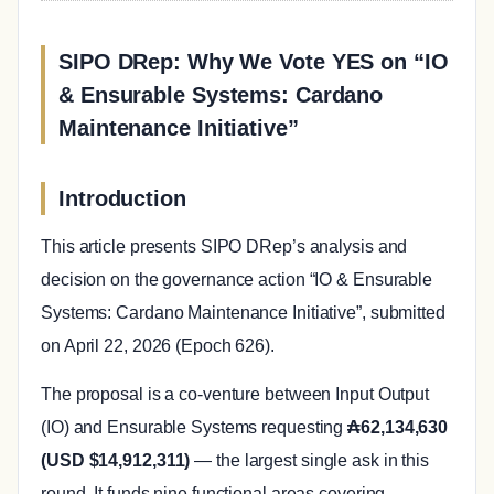
SIPO DRep: Why We Vote YES on “IO
& Ensurable Systems: Cardano
Maintenance Initiative”
Introduction
This article presents SIPO DRep’s analysis and
decision on the governance action “IO & Ensurable
Systems: Cardano Maintenance Initiative”, submitted
on April 22, 2026 (Epoch 626).
The proposal is a co-venture between Input Output
(IO) and Ensurable Systems requesting
₳62,134,630
(USD $14,912,311)
— the largest single ask in this
round. It funds nine functional areas covering