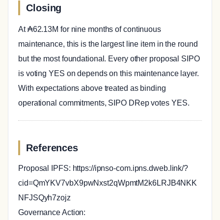
Closing
At ₳62.13M for nine months of continuous
maintenance, this is the largest line item in the round
but the most foundational. Every other proposal SIPO
is voting YES on depends on this maintenance layer.
With expectations above treated as binding
operational commitments, SIPO DRep votes YES.
References
Proposal IPFS: https://ipnso-com.ipns.dweb.link/?
cid=QmYKV7vbX9pwNxst2qWpmtM2k6LRJB4NKK
NFJSQyh7zojz
Governance Action: