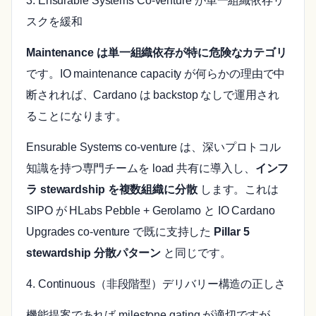
3. Ensurable Systems Co-venture が単一組織依存リ
スクを緩和
Maintenance は単一組織依存が特に危険なカテゴリ
です。IO maintenance capacity が何らかの理由で中
断されれば、Cardano は backstop なしで運用され
ることになります。
Ensurable Systems co-venture は、深いプロトコル
知識を持つ専門チームを load 共有に導入し、
インフ
ラ stewardship を複数組織に分散
します。これは
SIPO が HLabs Pebble + Gerolamo と IO Cardano
Upgrades co-venture で既に支持した
Pillar 5
stewardship 分散パターン
と同じです。
4. Continuous（非段階型）デリバリー構造の正しさ
機能提案であれば milestone gating が適切ですが、