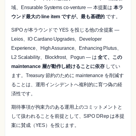
域、Ensurable Systems co-venture — 本提案は
本ラ
ウンド最大の line item ですが、最も基礎的
です。
SIPO が本ラウンドで YES を投じる他の全提案 —
Leios、IO Cardano Upgrades、Developer
Experience、High Assurance、Enhancing Plutus、
L2 Scalability、Blockfrost、Pogun — は
全て、この
maintenance 層が動作し続けることに依存
してい
ます。Treasury 節約のために maintenance を削減す
ることは、運用インシデントへ複利的に育つ偽の経
済性です。
期待事項が拘束力のある運用上のコミットメントと
して扱われることを前提として、SIPO DRep は本提
案に賛成（YES）を投じます。