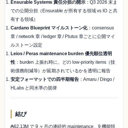
Ensurable Systems 責任分担の開示
：Q3 2026 末ま
での公開分担（Ensurable が所有する領域 vs IO と共
有する領域）
Cardano Blueprint マイルストーン化
：consensus
章 / network 章 / ledger 章 / Plutus 章ごとに公開マイ
ルストーン設定
Leios / Peras maintenance burden 優先順位透明
性
：burden 上振れ時に、どの low-priority items（技
術債務削減等）が延期されているかを透明に報告
安定フォーマットでの四半期報告
：Amaru / Dingo /
HLabs と同水準の規律
結び
₳62.13M で 9 ヶ月の連続的 maintenance、9 機能領