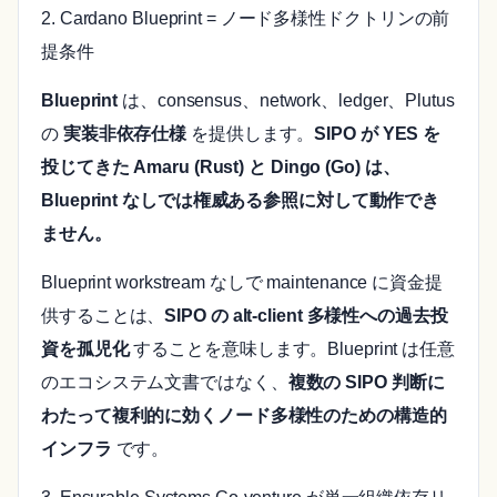
2. Cardano Blueprint = ノード多様性ドクトリンの前
提条件
Blueprint
は、consensus、network、ledger、Plutus
の
実装非依存仕様
を提供します。
SIPO が YES を
投じてきた Amaru (Rust) と Dingo (Go) は、
Blueprint なしでは権威ある参照に対して動作でき
ません。
Blueprint workstream なしで maintenance に資金提
供することは、
SIPO の alt-client 多様性への過去投
資を孤児化
することを意味します。Blueprint は任意
のエコシステム文書ではなく、
複数の SIPO 判断に
わたって複利的に効くノード多様性のための構造的
インフラ
です。