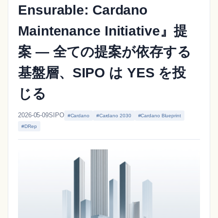
Ensurable: Cardano
Maintenance Initiative』提
案 ― 全ての提案が依存する
基盤層、SIPO は YES を投
じる
2026-05-09
SIPO
#Cardano
#Cardano 2030
#Cardano Blueprint
#DRep