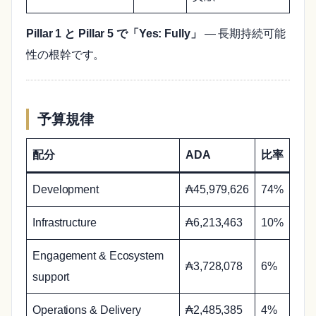
Pillar 1 と Pillar 5 で「Yes: Fully」
— 長期持続可能
性の根幹です。
予算規律
配分
ADA
比率
Development
₳45,979,626
74%
Infrastructure
₳6,213,463
10%
Engagement & Ecosystem
₳3,728,078
6%
support
Operations & Delivery
₳2,485,385
4%