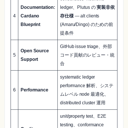
Documentation:
ledger、Plutus の
実装非依
4
Cardano
存仕様
— alt clients
Blueprint
(Amaru/Dingo) のための前
提条件
GitHub issue triage、外部
Open Source
5
コード貢献のレビュー・統
Support
合
systematic ledger
performance 解析、システ
6
Performance
ムレベル node 最適化、
distributed cluster 運用
unit/property test、E2E
testing、conformance