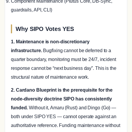
Component Maintenance (Plutus Core, DB-Sync,
guardrails, API, CLI)
Why SIPO Votes YES
1. Maintenance is non-discretionary
infrastructure.
Bugfixing cannot be deferred to a
quarter boundary, monitoring must be 24/7, incident
response cannot be “next business day”. This is the
structural nature of maintenance work.
2. Cardano Blueprint is the prerequisite for the
node-diversity doctrine SIPO has consistently
funded.
Without it, Amaru (Rust) and Dingo (Go) —
both under SIPO YES — cannot operate against an
authoritative reference. Funding maintenance without