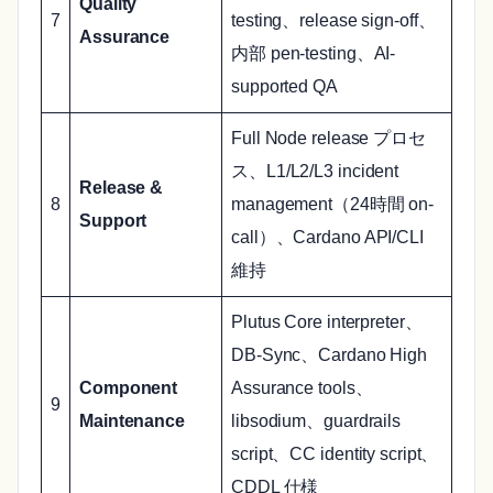
Quality
7
testing、release sign-off、
Assurance
内部 pen-testing、AI-
supported QA
Full Node release プロセ
ス、L1/L2/L3 incident
Release &
8
management（24時間 on-
Support
call）、Cardano API/CLI
維持
Plutus Core interpreter、
DB-Sync、Cardano High
Component
Assurance tools、
9
Maintenance
libsodium、guardrails
script、CC identity script、
CDDL 仕様