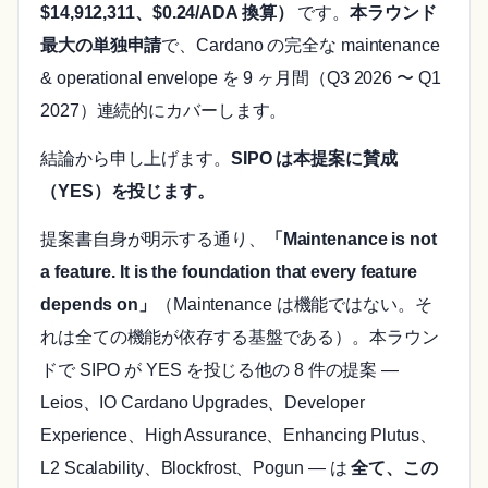
$14,912,311、$0.24/ADA 換算）
です。
本ラウンド
最大の単独申請
で、Cardano の完全な maintenance
& operational envelope を 9 ヶ月間（Q3 2026 〜 Q1
2027）連続的にカバーします。
結論から申し上げます。
SIPO は本提案に賛成
（YES）を投じます。
提案書自身が明示する通り、
「Maintenance is not
a feature. It is the foundation that every feature
depends on」
（Maintenance は機能ではない。そ
れは全ての機能が依存する基盤である）。本ラウン
ドで SIPO が YES を投じる他の 8 件の提案 —
Leios、IO Cardano Upgrades、Developer
Experience、High Assurance、Enhancing Plutus、
L2 Scalability、Blockfrost、Pogun — は
全て、この