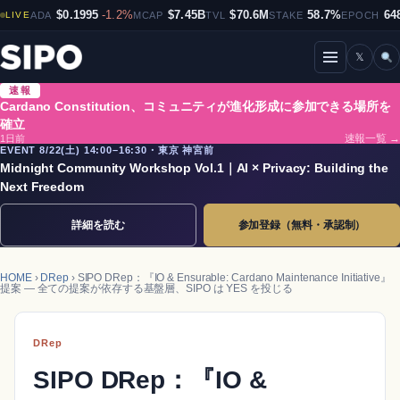
$0.1995
-1.2%
$7.45B
$70.6M
58.7%
64
LIVE
ADA
MCAP
TVL
STAKE
EPOCH
𝕏
メニューを開閉
速報
Cardano Constitution、コミュニティが進化形成に参加できる場所を
確立
1日前
速報一覧 →
EVENT 8/22(土) 14:00–16:30・東京 神宮前
Midnight Community Workshop Vol.1｜AI × Privacy: Building the
Next Freedom
詳細を読む
参加登録（無料・承認制）
HOME
›
DRep
› SIPO DRep：『IO & Ensurable: Cardano Maintenance Initiative』
提案 ― 全ての提案が依存する基盤層、SIPO は YES を投じる
DRep
SIPO DRep：『IO &