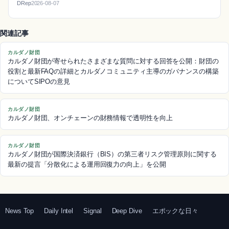
DRep
2026-08-07
関連記事
カルダノ財団
カルダノ財団が寄せられたさまざまな質問に対する回答を公開：財団の
役割と最新FAQの詳細とカルダノコミュニティ主導のガバナンスの構築
についてSIPOの意見
カルダノ財団
カルダノ財団、オンチェーンの財務情報で透明性を向上
カルダノ財団
カルダノ財団が国際決済銀行（BIS）の第三者リスク管理原則に関する
最新の提言「分散化による運用回復力の向上」を公開
News Top
Daily Intel
Signal
Deep Dive
エポックな日々