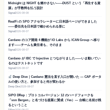
Midnight は NIGHT を燃やさない——DUST という「再生する資
源」が手数料を払う設計
Signal
2026-08-08
RealFi の SPO アクセラレーターに日本語ページができました
——委任先を日本語で確かめられる形に
Signal
2026-08-07
Cardano のコア開発 4 機能が IO Labs から ICAN Group へ移り
ます——チームも責任者も、そのまま
Signal
2026-08-07
Cardano が IBC で Injective とつながりました——いま動いてい
るのはテストネットです
Signal
2026-08-07
Deep Dive｜Cardano 憲法を直す入口が開いた — CAP ポータ
ルの使い方と、参加すると何が変わるか
Deep Dive
2026-08-07
SIPO DRep：プロトコルバージョン 12 のハードフォークを
「von Bergen」と名づける提案に賛成（Yes）― 台帳に名前が残
るということ
DRep
2026-08-07