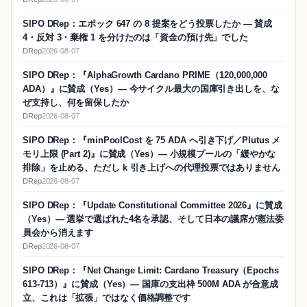
SIPO DRep：エポック 647 の 8 提案をどう投票したか ― 賛成
4・反対 3・棄権 1 を分けたのは「資金の預け先」でした
DRep
2026-08-07
SIPO DRep：『AlphaGrowth Cardano PRIME（120,000,000
ADA）』に賛成（Yes）― 今サイクル最大の国庫引き出しを、な
ぜ支持し、何を留保したか
DRep
2026-08-07
SIPO DRep：『minPoolCost を 75 ADA へ引き下げ／Plutus メ
モリ上限 (Part 2)』に賛成（Yes）― 小規模プールの「緩やかな
排除」を止める、ただし k 引き上げへの代理投票ではありません
DRep
2026-08-07
SIPO DRep：『Update Constitutional Committee 2026』に賛成
（Yes）― 選挙で選ばれた4名を承認、そして日本の議席が憲法委
員会から消えます
DRep
2026-08-07
SIPO DRep：『Net Change Limit: Cardano Treasury（Epochs
613-713）』に賛成（Yes）― 国庫の支出枠 500M ADA が合意成
立、これは「拡張」ではなく価格調整です