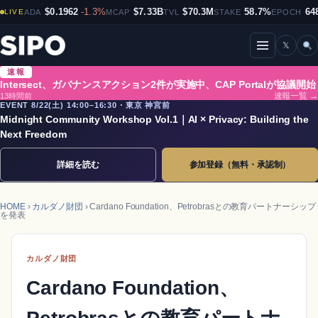
$0.1962
-1.3%
$7.33B
$70.3M
58.7%
64
LIVE
ADA
MCAP
TVL
STAKE
EPOCH
𝕏
メニューを開閉
速報
Intersect、ガバナンスアクション2件が実施中、CAP Portalが協議開始
13時間前
速報一覧 →
EVENT 8/22(土) 14:00–16:30・東京 神宮前
Midnight Community Workshop Vol.1｜AI × Privacy: Building the
Next Freedom
詳細を読む
参加登録（無料・承認制）
HOME
›
カルダノ財団
› Cardano Foundation、Petrobrasとの教育パートナーシップ
を発表
カルダノ財団
Cardano Foundation、