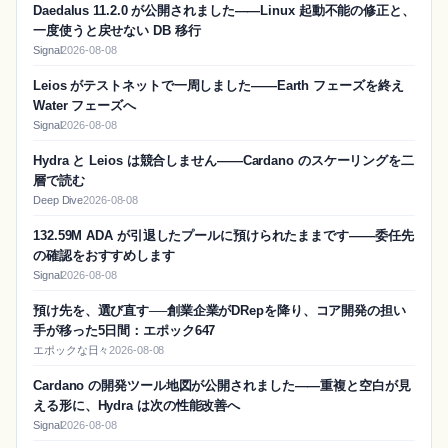
Daedalus 11.2.0 が公開されました——Linux 起動不能の修正と、
一度使うと戻せない DB 移行
Signal
2026-08-08
Leios がテストネットで一周しました——Earth フェーズを終え
Water フェーズへ
Signal
2026-08-08
Hydra と Leios は競合しません——Cardano のスケーリングを二
層で読む
Deep Dive
2026-08-08
132.59M ADA が引退したプールに預けられたままです——委任先
の確認をおすすめします
Signal
2026-08-08
預け先を、選び直す──創業企業がDRepを降り、コア開発の担い
手が移った5日間：エポック647
エポックな日々
2026-08-08
Cardano の開発ツール地図が公開されました——重複と空白が見
える形に、Hydra は次の性能改善へ
Signal
2026-08-08