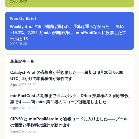
2026-08-09
Weekly Brief
Weekly Brief #18｜物語は買われ、予算は通らなかった — ADA
+19.3%、2,222 万 ada が期限切れ、minPoolCost に投票したプ
ールは 15
2026-08-08
最新記事一覧
Catalyst Pilot の応募窓が開きました——締切は 8月20日 06:00
UTC、3か月で本番稼働が条件です
Signal
2026-08-09
minPoolCost の期限まで 5 エポック、DRep 投票権の 8 割が未投
票です——Dijkstra 第 1 段のスコープは確定しました
Signal
2026-08-09
CIP-50 と minPoolMargin が台帳コードに入りました——プール
の報酬と手数料の設計が動き出す
Signal
2026-08-08