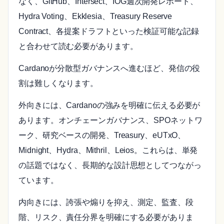
なく、GitHub、Intersect、IOG週次開発レポート、
Hydra Voting、Ekklesia、Treasury Reserve
Contract、各提案ドラフトといった検証可能な記録
と合わせて読む必要があります。
Cardanoが分散型ガバナンスへ進むほど、発信の役
割は難しくなります。
外向きには、Cardanoの強みを明確に伝える必要が
あります。オンチェーンガバナンス、SPOネットワ
ーク、研究ベースの開発、Treasury、eUTxO、
Midnight、Hydra、Mithril、Leios。これらは、単発
の話題ではなく、長期的な設計思想としてつながっ
ています。
内向きには、誇張や煽りを抑え、測定、監査、段
階、リスク、責任分界を明確にする必要がありま