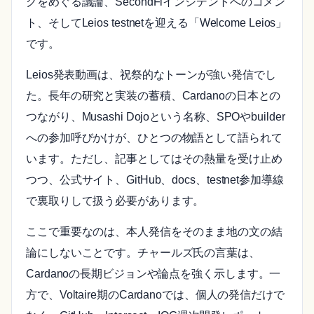
グをめぐる議論、SecondFiインシデントへのコメン
ト、そしてLeios testnetを迎える「Welcome Leios」
です。
Leios発表動画は、祝祭的なトーンが強い発信でし
た。長年の研究と実装の蓄積、Cardanoの日本との
つながり、Musashi Dojoという名称、SPOやbuilder
への参加呼びかけが、ひとつの物語として語られて
います。ただし、記事としてはその熱量を受け止め
つつ、公式サイト、GitHub、docs、testnet参加導線
で裏取りして扱う必要があります。
ここで重要なのは、本人発信をそのまま地の文の結
論にしないことです。チャールズ氏の言葉は、
Cardanoの長期ビジョンや論点を強く示します。一
方で、Voltaire期のCardanoでは、個人の発信だけで