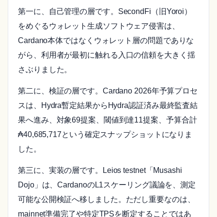
第一に、自己管理の層です。SecondFi（旧Yoroi）
をめぐるウォレット生成ソフトウェア侵害は、
Cardano本体ではなくウォレット層の問題でありな
がら、利用者が最初に触れる入口の信頼を大きく揺
さぶりました。
第二に、検証の層です。Cardano 2026年予算プロセ
スは、Hydra暫定結果からHydra認証済み最終監査結
果へ進み、対象69提案、閾値到達11提案、予算合計
₳40,685,717という確定スナップショットになりま
した。
第三に、実装の層です。Leios testnet「Musashi
Dojo」は、CardanoのL1スケーリング議論を、測定
可能な公開検証へ移しました。ただし重要なのは、
mainnet準備完了や特定TPSを断定することではあ