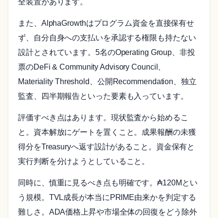
全装置があります。
また、AlphaGrowthはプログラム資金を直接保有せ
ず、自分自身への支払いを承認する権限も持たない
設計とされています。5名のOperating Group、非投
票のDeFi & Community Advisory Council、
Materiality Threshold、公開Recommendation、独立
監査、四半期報告といった要素も入っています。
評価すべき点はあります。現状監査から始めるこ
と。資本解放にゲートを置くこと。成果報酬の未獲
得分をTreasuryへ返す設計があること。資金保有と
実行判断を分けようとしていること。
同時に、慎重に見るべき点も明確です。₳120Mとい
う規模。TVL成長が本当にPRIME由来かを判定する
難しさ。ADA価格上昇や市場全体の回復をどう除外