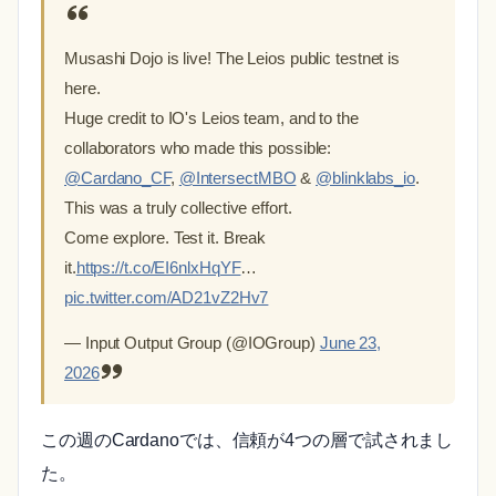
Musashi Dojo is live! The Leios public testnet is
here.
Huge credit to IO's Leios team, and to the
collaborators who made this possible:
@Cardano_CF
,
@IntersectMBO
&
@blinklabs_io
.
This was a truly collective effort.
Come explore. Test it. Break
it.
https://t.co/EI6nlxHqYF
…
pic.twitter.com/AD21vZ2Hv7
— Input Output Group (@IOGroup)
June 23,
2026
この週のCardanoでは、信頼が4つの層で試されまし
た。