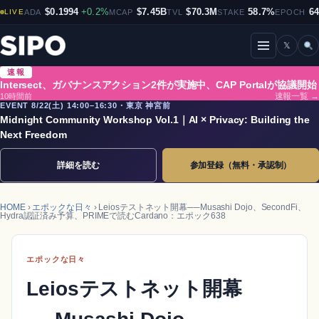
$0.1994
+0.2%
$7.45B
$70.3M
58.7%
6
LIVE
ADA
MCAP
TVL
STAKE
EPOCH
𝕏
メニューを開閉
速報
Intersect、ガバナンスアクション2件が実施中、CAP Portalが協議開始
10時間前
速報一覧 →
EVENT 8/22(土) 14:00–16:30・東京 神宮前
Midnight Community Workshop Vol.1｜AI × Privacy: Building the
Next Freedom
詳細を読む
参加登録（無料・承認制）
HOME
›
エポックな日々
› Leiosテストネット開幕──Musashi Dojo、SecondFi、
Hydra認証済み予算、PRIMEで読むCardano：エポック638
エポックな日々
Leiosテストネット開幕