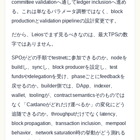
committee validationへ通してledger inclusionへ進め
る。これは単なるパラメータ調整ではなく、block
productionとvalidation pipelineの設計変更です。
だから、Leiosでまず見るべきなのは、最大TPSの数
字ではありません。
SPOがどの手順でtestnetに参加できるのか。nodeを
buildし、syncし、block producerを設定し、test
fundsやdelegationを受け、phaseごとにfeedbackを
戻せるのか。builder側では、DApp、indexer、
wallet、toolingが、contract semanticsそのものでは
なく「Cardanoがどれだけ運べるか」の変化にどう
追随できるのか。throughputだけでなくlatency、
block propagation、transaction inclusion、mempool
behavior、network saturation時の挙動がどう測れる