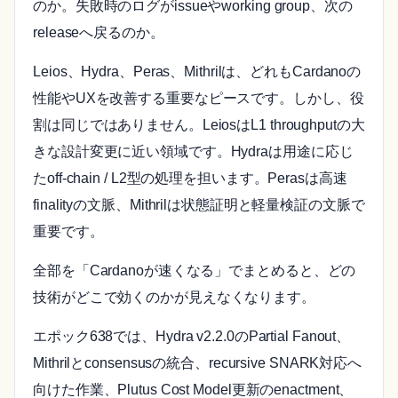
のか。失敗時のログがissueやworking group、次の
releaseへ戻るのか。
Leios、Hydra、Peras、Mithrilは、どれもCardanoの
性能やUXを改善する重要なピースです。しかし、役
割は同じではありません。LeiosはL1 throughputの大
きな設計変更に近い領域です。Hydraは用途に応じ
たoff-chain / L2型の処理を担います。Perasは高速
finalityの文脈、Mithrilは状態証明と軽量検証の文脈で
重要です。
全部を「Cardanoが速くなる」でまとめると、どの
技術がどこで効くのかが見えなくなります。
エポック638では、Hydra v2.2.0のPartial Fanout、
Mithrilとconsensusの統合、recursive SNARK対応へ
向けた作業、Plutus Cost Model更新のenactment、