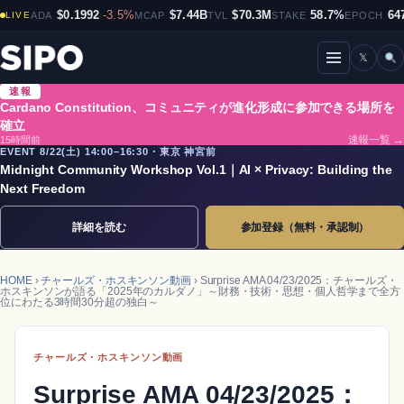
$0.1992
-3.5%
$7.44B
$70.3M
58.7%
64
LIVE
ADA
MCAP
TVL
STAKE
EPOCH
𝕏
メニューを開閉
速報
Cardano Constitution、コミュニティが進化形成に参加できる場所を
確立
15時間前
速報一覧 →
EVENT 8/22(土) 14:00–16:30・東京 神宮前
Midnight Community Workshop Vol.1｜AI × Privacy: Building the
Next Freedom
詳細を読む
参加登録（無料・承認制）
HOME
›
チャールズ・ホスキンソン動画
› Surprise AMA 04/23/2025：チャールズ・
ホスキンソンが語る「2025年のカルダノ」～財務・技術・思想・個人哲学まで全方
位にわたる3時間30分超の独白～
チャールズ・ホスキンソン動画
Surprise AMA 04/23/2025：