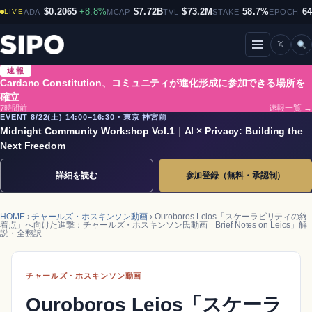
$0.2065
+8.8%
$7.72B
$73.2M
58.7%
6
LIVE
ADA
MCAP
TVL
STAKE
EPOCH
𝕏
メニューを開閉
速報
Cardano Constitution、コミュニティが進化形成に参加できる場所を
確立
7時間前
速報一覧 →
EVENT 8/22(土) 14:00–16:30・東京 神宮前
Midnight Community Workshop Vol.1｜AI × Privacy: Building the
Next Freedom
詳細を読む
参加登録（無料・承認制）
HOME
›
チャールズ・ホスキンソン動画
› Ouroboros Leios「スケーラビリティの終
着点」へ向けた進撃：チャールズ・ホスキンソン氏動画「Brief Notes on Leios」解
説・全翻訳
チャールズ・ホスキンソン動画
Ouroboros Leios「スケーラ