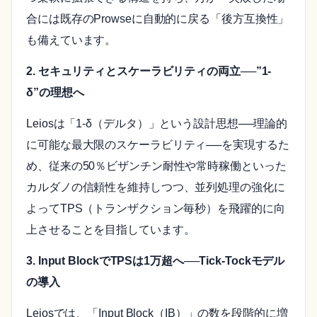
合には既存のProwseに自動的に戻る「後方互換性」
も備えています。
2. セキュリティとスケーラビリティの両立──”1-
δ”の理想へ
Leiosは「1-δ（デルタ）」という設計思想──理論的
に可能な最大限のスケーラビリティ──を実現するた
め、従来の50％ビザンチン耐性や常時稼働といった
カルダノの信頼性を維持しつつ、並列処理の強化に
よってTPS（トランザクション毎秒）を飛躍的に向
上させることを目指しています。
3. Input BlockでTPSは1万超へ──Tick-Tockモデル
の導入
Leiosでは、「Input Block（IB）」の数を段階的に増