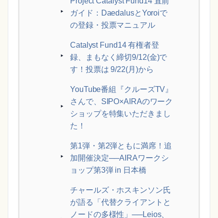
Project Catalyst Fund14 直前
ガイド：DaedalusとYoroiで
の登録・投票マニュアル
Catalyst Fund14 有権者登
録、まもなく締切9/12(金)で
す！投票は 9/22(月)から
YouTube番組『クルーズTV』
さんで、SIPO×AIRAのワーク
ショップを特集いただきまし
た！
第1弾・第2弾ともに満席！追
加開催決定──AIRAワークシ
ョップ第3弾 in 日本橋
チャールズ・ホスキンソン氏
が語る「代替クライアントと
ノードの多様性」──Leios、