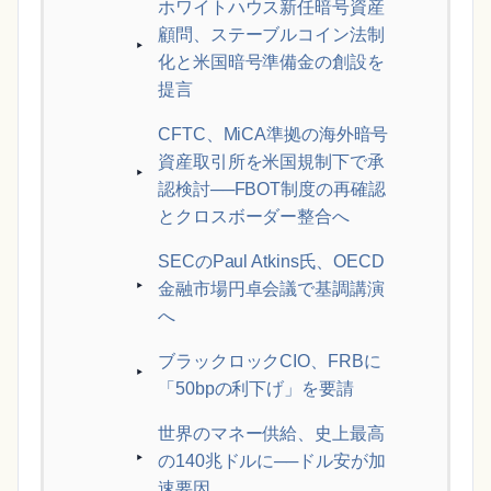
ホワイトハウス新任暗号資産
顧問、ステーブルコイン法制
化と米国暗号準備金の創設を
提言
CFTC、MiCA準拠の海外暗号
資産取引所を米国規制下で承
認検討──FBOT制度の再確認
とクロスボーダー整合へ
SECのPaul Atkins氏、OECD
金融市場円卓会議で基調講演
へ
ブラックロックCIO、FRBに
「50bpの利下げ」を要請
世界のマネー供給、史上最高
の140兆ドルに──ドル安が加
速要因