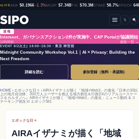
$0.1966
-1.3%
$7.34B
$70.3M
58.7%
64
LIVE
ADA
MCAP
TVL
STAKE
EPOCH
𝕏
メニューを開閉
速報
Intersect、ガバナンスアクション2件が実施中、CAP Portalが協議開始
12時間前
速報一覧 →
EVENT 8/22(土) 14:00–16:30・東京 神宮前
Midnight Community Workshop Vol.1｜AI × Privacy: Building the
Next Freedom
詳細を読む
参加登録（無料・承認制）
HOME
›
エポックな日々
› AIRAイザナミが描く「地域×Web3」の進化『日本の30以
上の地方自治体、300万人ユーザーを抱える地方創生＆行政DXのリアルユースケー
スをカルダノへ』AIRAイザナミが描く「地域×Web3」の進化：ニュース動向 & ス
テーキング状況 in エポック581
エポックな日々
AIRAイザナミが描く「地域