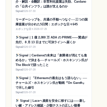
介・解説・全翻訳：非営利化提案は失効、Cardano
の「公共インフラ」は誰が支えるのか
Signal
2026-07-30
リーダーシップを、共通の手順へつなぐ──三つの国
庫提案が分かれた5日間：エポックな日々645
エポックな日々
2026-07-29
Signal｜1 億 2,000 万 ADA の PRIME——賛成が
先行、8 月 13 日までに可決ラインへ届くか
Signal
2026-07-29
Signal｜Cardanoの未来は「創業者が消えても進
めるか」で決まる──チャールズ・ホスキンソン氏が
The Blockで語ったこと
Signal
2026-07-28
Signal｜「Ethereumの過去はもう語らない」──
チャールズ・ホスキンソン氏が動画『On Gareth』
で示した線引
Signal
2026-07-28
Signal｜Laceへ資産を安全に移すには——新し
い鍵・アドレス確認・少額テストの正しい順番