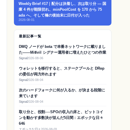
Weekly Brief #17｜配分は決着し、次は取り分 — 国
庫 4 件が期限切れ、minPoolCost を 170 から 75
ada へ、そして橋の後始末に日付が入った
2026-08-01
最新記事一覧
DMQ ノードが beta で本番ネットワークに載りまし
た——Mithril シグナー運用者に増えたひとつの作業
Signal
2026-08-06
ウォレットを移行すると、ステークプールと DRep
の委任が両方外れます
Signal
2026-08-04
次のハードフォークに何が入るか、が決まる段階に
来ています
Signal
2026-08-04
取り分と、役割──SPOの収入の床と、ビットコイ
ンを動かす多数決が並んだ5日間：エポックな日々
646
エポックな日々
2026-08-03