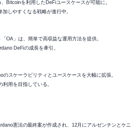
目を集め、Bitcoinを利用したDeFiユースケースが可能に。
テムに参加しやすくなる戦略が進行中。
ロダクト「OA」は、簡単で高収益な運用方法を提供。
no DeFiの成長を牽引。
rdanoのスケーラビリティとユースケースを大幅に拡張。
の利用を目指している。
rdano憲法の最終案が作成され、12月にアルゼンチンとケニ