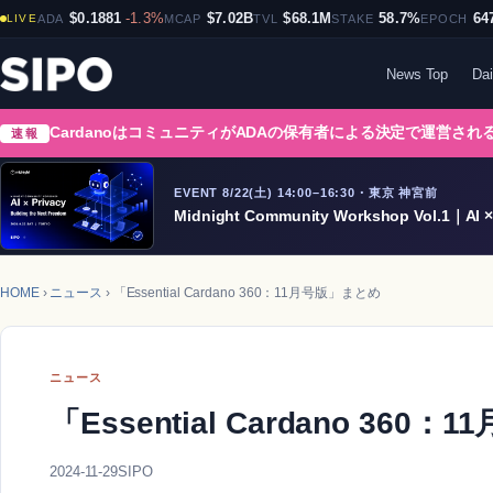
$0.1881
-1.3%
$7.02B
$68.1M
58.7%
64
LIVE
ADA
MCAP
TVL
STAKE
EPOCH
News Top
Dai
CardanoはコミュニティがADAの保有者による決定で運営さ
速報
EVENT 8/22(土) 14:00–16:30・東京 神宮前
Midnight Community Workshop Vol.1｜AI × 
HOME
›
ニュース
› 「Essential Cardano 360：11月号版」まとめ
ニュース
「Essential Cardano 360
2024-11-29
SIPO