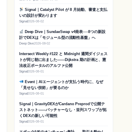
Signal｜Catalyst Pilot が 8 月始動、審査と支払
いの設計が変わります
Signal
2026-08-02
Deep Dive｜SundaeSwap v4発表──8つの新設
計でDEXは「モジュール型の流動性基盤」へ
Deep Dive
2026-08-02
Intersect Weekly #122 と Midnight 週間ダイジェス
トが同じ朝に出ました——Dijkstra 期の計画と、憲
法改正ポータルのアルファ公開
Signal
2026-08-01
Event｜AIエージェントが支払う時代に、なぜ
「見せない技術」が要るのか
Signal
2026-08-01
Signal｜GravityDEXがCardano Preprodで公開テ
ストネット——バッチャーなし・並列スワップが拓
くDEXの新しい可能性
Signal
2026-08-01
エポック646のオンチェーン集計——取引を動かし