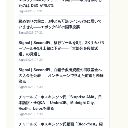
たのは DEX が78.0%
Signal
2026-07-31
締め切りの前に、3件とも可決ライン67%に届いて
いません——エポック646の国庫投票
Signal
2026-07-31
Signal｜SecondFi、移行ツールを8月、ZKリカバリ
ーツールを9月上旬に予定——「大部分を段階返
還」の見通し
Signal
2026-07-30
Signal｜SecondFi、白帽子救出資産の回収基金へ
の入金を公表——オンチェーンで見えた前進と未解
決点
Signal
2026-07-30
チャールズ・ホスキンソン氏「Surprise AMA」日
本語訳・全Q&A──UmbraDB、Midnight City、
RealFi、Leiosを語る
Signal
2026-07-30
チャールズ・ホスキンソン氏動画「Blockfrost」紹