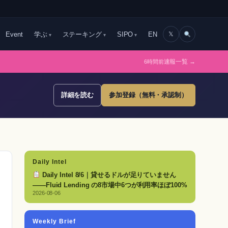
Event
学ぶ
ステーキング
SIPO
EN
𝕏
6時間前
速報一覧 →
詳細を読む
参加登録（無料・承認制）
Daily Intel
Daily Intel 8/6｜貸せるドルが足りていません
——Fluid Lending の8市場中6つが利用率ほぼ100%
2026-08-06
Weekly Brief