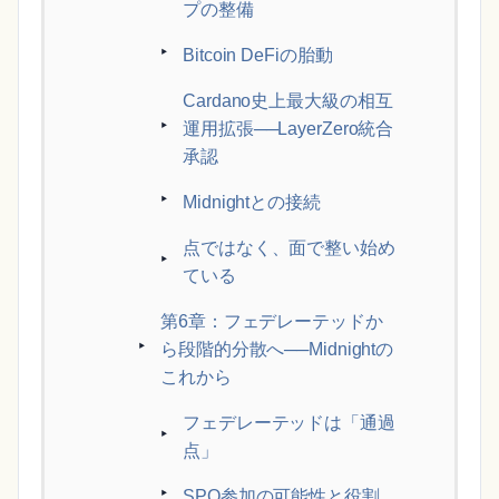
プの整備
Bitcoin DeFiの胎動
Cardano史上最大級の相互
運用拡張──LayerZero統合
承認
Midnightとの接続
点ではなく、面で整い始め
ている
第6章：フェデレーテッドか
ら段階的分散へ──Midnightの
これから
フェデレーテッドは「通過
点」
SPO参加の可能性と役割