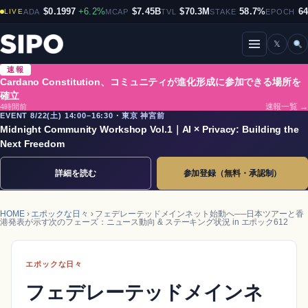
$0.1997
+6.2%
$7.45B
$70.3M
58.7%
6
LIVE
ADA
MCAP
TVL
STAKE
EPOCH
𝕏
メニューを開閉
速報
Cardano Constitution、コミュニティが進化形成に参加できる場所を
確立
4時間前
速報一覧 →
EVENT 8/22(土) 14:00–16:30・東京 神宮前
Midnight Community Workshop Vol.1｜AI × Privacy: Building the
Next Freedom
詳細を読む
参加登録（無料・承認制）
HOME
›
エポックな日々
› フェデレーテッドメインネット始動へ──日本ツアーと香
港発表が示す次のフェーズ：ニュース動向 & ステーキング状況 in エポック612
エポックな日々
フェデレーテッドメインネ