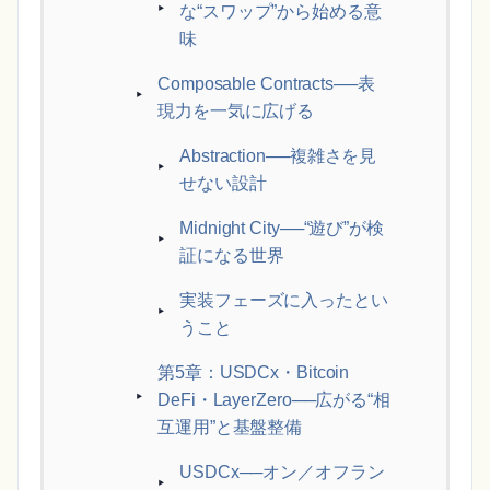
な“スワップ”から始める意
味
Composable Contracts──表
現力を一気に広げる
Abstraction──複雑さを見
せない設計
Midnight City──“遊び”が検
証になる世界
実装フェーズに入ったとい
うこと
第5章：USDCx・Bitcoin
DeFi・LayerZero──広がる“相
互運用”と基盤整備
USDCx──オン／オフラン