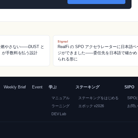
Signal
HT を燃やさない——DUST と
RealFi の SPO アクセラレーターに日本語ペ
」が手数料を払う設計
ジができました——委任先を日本語で確かめ
られる形に
Weekly Brief
Event
学ぶ
ステーキング
SIPO
マニュアル
ステーキングをはじめる
SIP
ラーニング
エポック v2026
お問
DEV Lab