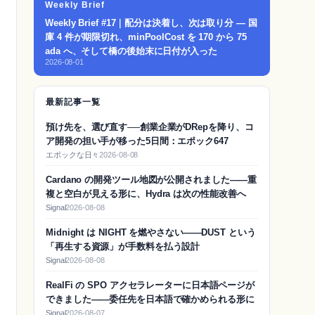
Weekly Brief
Weekly Brief #17｜配分は決着し、次は取り分 — 国
庫 4 件が期限切れ、minPoolCost を 170 から 75
ada へ、そして橋の後始末に日付が入った
2026-08-01
最新記事一覧
預け先を、選び直す──創業企業がDRepを降り、コ
ア開発の担い手が移った5日間：エポック647
エポックな日々
2026-08-08
Cardano の開発ツール地図が公開されました——重
複と空白が見える形に、Hydra は次の性能改善へ
Signal
2026-08-08
Midnight は NIGHT を燃やさない——DUST という
「再生する資源」が手数料を払う設計
Signal
2026-08-08
RealFi の SPO アクセラレーターに日本語ページが
できました——委任先を日本語で確かめられる形に
Signal
2026-08-07