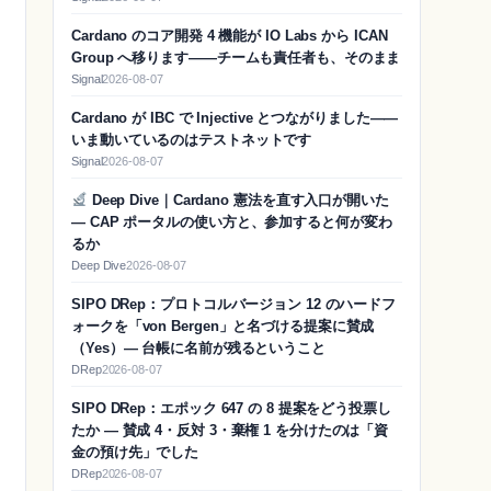
Cardano のコア開発 4 機能が IO Labs から ICAN
Group へ移ります——チームも責任者も、そのまま
Signal
2026-08-07
Cardano が IBC で Injective とつながりました——
いま動いているのはテストネットです
Signal
2026-08-07
Deep Dive｜Cardano 憲法を直す入口が開いた
— CAP ポータルの使い方と、参加すると何が変わ
るか
Deep Dive
2026-08-07
SIPO DRep：プロトコルバージョン 12 のハードフ
ォークを「von Bergen」と名づける提案に賛成
（Yes）― 台帳に名前が残るということ
DRep
2026-08-07
SIPO DRep：エポック 647 の 8 提案をどう投票し
たか ― 賛成 4・反対 3・棄権 1 を分けたのは「資
金の預け先」でした
DRep
2026-08-07