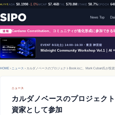
$0.1998
-1.0%
$7.46B
$70.8M
58.7%
64
LIVE
ADA
MCAP
TVL
STAKE
EPOCH
News Top
Dai
Cardano Constitution、コミュニティが進化形成に参加でき
速報
EVENT 8/22(土) 14:00–16:30・東京 神宮前
Midnight Community Workshop Vol.1｜AI × 
HOME
›
ニュース
› カルダノベースのプロジェクトBook.ioに、Mark Cuban氏が
ニュース
カルダノベースのプロジェクトBoo
資家として参加