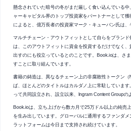
懸念されていた暗号の冬がまだ厳しく食い込んでいる中
ャーキャピタル界のトップ投資家をパートナーとして獲
によると、億万長者の投資家マーク・キューバン氏は、
マルチチェーン・アウトフィットとして自らをブランド
は、このアウトフィットに資金を投資するだけでなく、
出すのにも役立っているとのことです。Book.ioは、
すことに取り組んでいます。
書籍の鋳造は、異なるチェーン上の非腐敗性トークン（
ば、ほとんどのタイトルはカルダノ上に常駐しています。このスター
って共同設立され、設立以来、Ingram Content G
Book.ioは、立ち上げから数カ月で25万ドル以上の
を生み出しています。グローバルに通用するファンダメ
ラットフォームは今日まで支持され続けています。