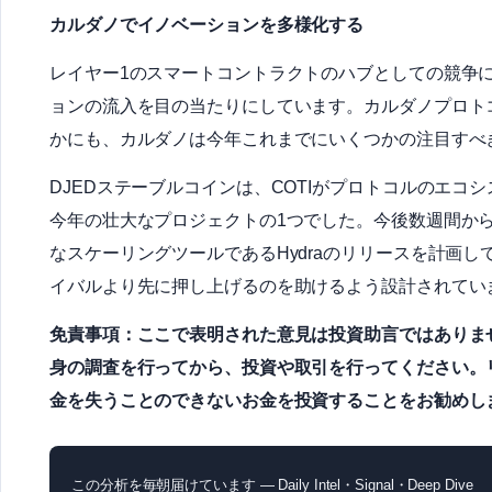
カルダノでイノベーションを多様化する
レイヤー1のスマートコントラクトのハブとしての競争に
ョンの流入を目の当たりにしています。カルダノプロトコル
かにも、カルダノは今年これまでにいくつかの注目すべ
DJEDステーブルコインは、COTIがプロトコルのエ
今年の壮大なプロジェクトの1つでした。今後数週間か
なスケーリングツールであるHydraのリリースを計画
イバルより先に押し上げるのを助けるよう設計されてい
免責事項：ここで表明された意見は投資助言ではありませ
身の調査を行ってから、投資や取引を行ってください。
金を失うことのできないお金を投資することをお勧めし
この分析を毎朝届けています — Daily Intel・Signal・Deep Dive