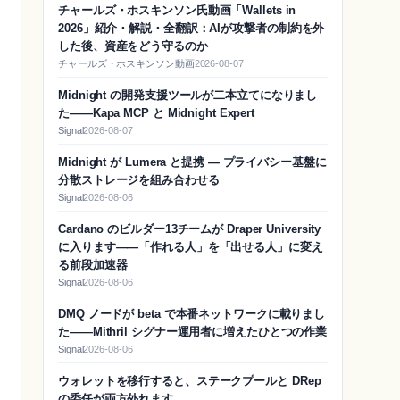
チャールズ・ホスキンソン氏動画「Wallets in
2026」紹介・解説・全翻訳：AIが攻撃者の制約を外
した後、資産をどう守るのか
チャールズ・ホスキンソン動画
2026-08-07
Midnight の開発支援ツールが二本立てになりまし
た——Kapa MCP と Midnight Expert
Signal
2026-08-07
Midnight が Lumera と提携 — プライバシー基盤に
分散ストレージを組み合わせる
Signal
2026-08-06
Cardano のビルダー13チームが Draper University
に入ります——「作れる人」を「出せる人」に変え
る前段加速器
Signal
2026-08-06
DMQ ノードが beta で本番ネットワークに載りまし
た——Mithril シグナー運用者に増えたひとつの作業
Signal
2026-08-06
ウォレットを移行すると、ステークプールと DRep
の委任が両方外れます