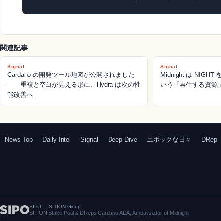
関連記事
Signal
Signal
Cardano の開発ツール地図が公開されました
Midnight は NIG
——重複と空白が見える形に、Hydra は次の性
いう「再生する資源
能改善へ
News Top
Daily Intel
Signal
Deep Dive
エポックな日々
DRep
SIPO — SITION Group
SITION Stake Pool & DReps Cardano ADA, Ambassador of Midnight