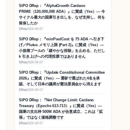
SIPO DRep：『AlphaGrowth Cardano
PRIME（120,000,000 ADA）』に賛成（Yes）― 今
サイクル最大の国庫引き出しを、なぜ支持し、何を
留保したか
DRep
2026-08-07
SIPO DRep：『minPoolCost を 75 ADA へ引き下
げ／Plutus メモリ上限 (Part 2)』に賛成（Yes）―
小規模プールの「緩やかな排除」を止める、ただし
k 引き上げへの代理投票ではありません
DRep
2026-08-07
SIPO DRep：『Update Constitutional Committee
2026』に賛成（Yes）― 選挙で選ばれた4名を承
認、そして日本の議席が憲法委員会から消えます
DRep
2026-08-07
SIPO DRep：『Net Change Limit: Cardano
Treasury（Epochs 613-713）』に賛成（Yes）―
国庫の支出枠 500M ADA が合意成立、これは「拡
張」ではなく価格調整です
DRep
2026-08-07