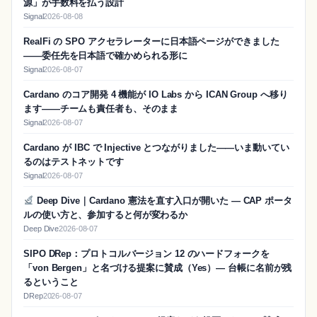
源」が手数料を払う設計
Signal
2026-08-08
RealFi の SPO アクセラレーターに日本語ページができました
——委任先を日本語で確かめられる形に
Signal
2026-08-07
Cardano のコア開発 4 機能が IO Labs から ICAN Group へ移り
ます——チームも責任者も、そのまま
Signal
2026-08-07
Cardano が IBC で Injective とつながりました——いま動いてい
るのはテストネットです
Signal
2026-08-07
Deep Dive｜Cardano 憲法を直す入口が開いた — CAP ポータ
ルの使い方と、参加すると何が変わるか
Deep Dive
2026-08-07
SIPO DRep：プロトコルバージョン 12 のハードフォークを
「von Bergen」と名づける提案に賛成（Yes）― 台帳に名前が残
るということ
DRep
2026-08-07