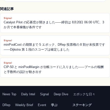
関連記事
Signal
Catalyst Pilot の応募窓が開きました——締切は 8月20日 06:00 UTC、3
か月で本番稼働が条件です
Signal
minPoolCost の期限まで 5 エポック、DRep 投票権の 8 割が未投票です
——Dijkstra 第 1 段のスコープは確定しました
Signal
CIP-50 と minPoolMargin が台帳コードに入りました——プールの報酬
と手数料の設計が動き出す
News Top
Daily Intel
Signal
Deep Dive
エポックな日々
DRep
Weekly Brief
Event
学ぶ
ステーキング