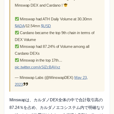
Minswap DEX and Cardano !
Minswap had ATH Daily Volume at 30.30mn
$ADA
/12.54mn
$USD
Cardano became the top 9th chain in terms of
DEX Volume
Minswap had 87.24% of Volume among all
Cardano DEXs
Minswap in the top 17th…
pic.twitter.com/xSlZcBAVxz
— Minswap Labs (@MinswapDEX)
May 23,
2023
Minswapは、カルダノDEX全体の中で合計取引高の
87.24％を占め、カルダノエコシステム内で明確なリ