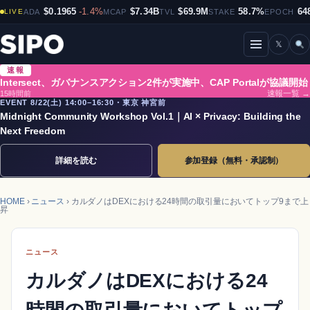
$0.1965
-1.4%
$7.34B
$69.9M
58.7%
64
LIVE
ADA
MCAP
TVL
STAKE
EPOCH
𝕏
メニューを開閉
速報
Intersect、ガバナンスアクション2件が実施中、CAP Portalが協議開始
15時間前
速報一覧 →
EVENT 8/22(土) 14:00–16:30・東京 神宮前
Midnight Community Workshop Vol.1｜AI × Privacy: Building the
Next Freedom
詳細を読む
参加登録（無料・承認制）
HOME
›
ニュース
› カルダノはDEXにおける24時間の取引量においてトップ9まで上
昇
ニュース
カルダノはDEXにおける24