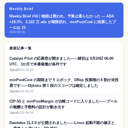
Weekly Brief
Weekly Brief #18｜物語は買われ、予算は通らなかった — ADA
+19.3%、2,222 万 ada が期限切れ、minPoolCost に投票したプ
ールは 15
2026-08-08
最新記事一覧
Catalyst Pilot の応募窓が開きました——締切は 8月20日 06:00
UTC、3か月で本番稼働が条件です
Signal
2026-08-09
minPoolCost の期限まで 5 エポック、DRep 投票権の 8 割が未投
票です——Dijkstra 第 1 段のスコープは確定しました
Signal
2026-08-09
CIP-50 と minPoolMargin が台帳コードに入りました——プール
の報酬と手数料の設計が動き出す
Signal
2026-08-08
Daedalus 11.2.0 が公開されました——Linux 起動不能の修正と、