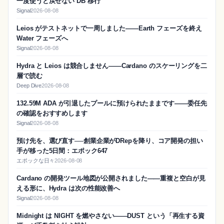
一度使うと戻せない DB 移行
Signal
2026-08-08
Leios がテストネットで一周しました——Earth フェーズを終え
Water フェーズへ
Signal
2026-08-08
Hydra と Leios は競合しません——Cardano のスケーリングを二
層で読む
Deep Dive
2026-08-08
132.59M ADA が引退したプールに預けられたままです——委任先
の確認をおすすめします
Signal
2026-08-08
預け先を、選び直す──創業企業がDRepを降り、コア開発の担い
手が移った5日間：エポック647
エポックな日々
2026-08-08
Cardano の開発ツール地図が公開されました——重複と空白が見
える形に、Hydra は次の性能改善へ
Signal
2026-08-08
Midnight は NIGHT を燃やさない——DUST という「再生する資