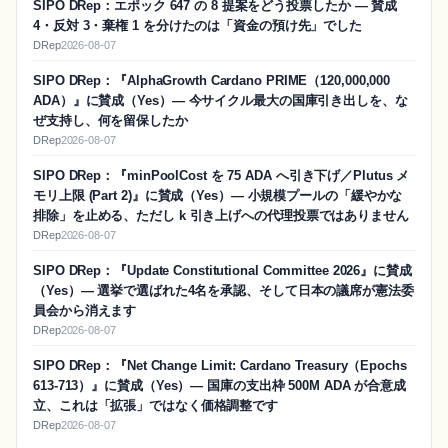
SIPO DRep：エポック 647 の 8 提案をどう投票したか ― 賛成
4・反対 3・棄権 1 を分けたのは「資金の預け先」でした
DRep
2026-08-07
SIPO DRep：『AlphaGrowth Cardano PRIME（120,000,000
ADA）』に賛成（Yes）― 今サイクル最大の国庫引き出しを、な
ぜ支持し、何を留保したか
DRep
2026-08-07
SIPO DRep：『minPoolCost を 75 ADA へ引き下げ／Plutus メ
モリ上限 (Part 2)』に賛成（Yes）― 小規模プールの「緩やかな
排除」を止める、ただし k 引き上げへの代理投票ではありません
DRep
2026-08-07
SIPO DRep：『Update Constitutional Committee 2026』に賛成
（Yes）― 選挙で選ばれた4名を承認、そして日本の議席が憲法委
員会から消えます
DRep
2026-08-07
SIPO DRep：『Net Change Limit: Cardano Treasury（Epochs
613-713）』に賛成（Yes）― 国庫の支出枠 500M ADA が合意成
立、これは「拡張」ではなく価格調整です
DRep
2026-08-07