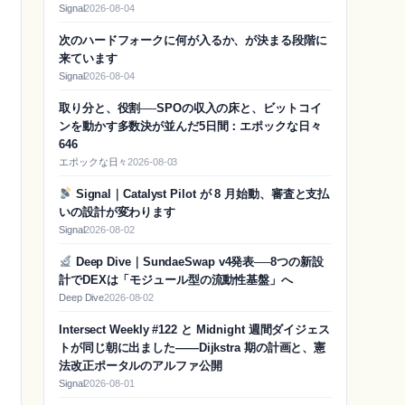
Signal
2026-08-04
次のハードフォークに何が入るか、が決まる段階に
来ています
Signal
2026-08-04
取り分と、役割──SPOの収入の床と、ビットコイ
ンを動かす多数決が並んだ5日間：エポックな日々
646
エポックな日々
2026-08-03
Signal｜Catalyst Pilot が 8 月始動、審査と支払
いの設計が変わります
Signal
2026-08-02
Deep Dive｜SundaeSwap v4発表──8つの新設
計でDEXは「モジュール型の流動性基盤」へ
Deep Dive
2026-08-02
Intersect Weekly #122 と Midnight 週間ダイジェス
トが同じ朝に出ました——Dijkstra 期の計画と、憲
法改正ポータルのアルファ公開
Signal
2026-08-01