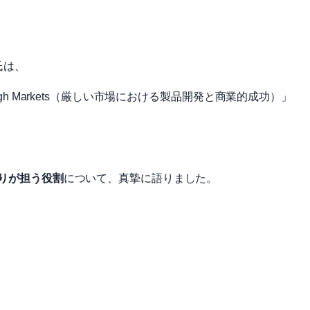
氏は、
ess in Tough Markets（厳しい市場における製品開発と商業的成功）」
とりが担う役割
について、真摯に語りました。