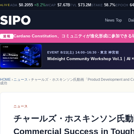
$0.2055
+8.2%
$7.67B
$73.2M
58.7%
6
LIVE
ADA
MCAP
TVL
STAKE
EPOCH
News Top
Dai
Cardano Constitution、コミュニティが進化形成に参加でき
速報
EVENT 8/22(土) 14:00–16:30・東京 神宮前
Midnight Community Workshop Vol.1｜AI × 
HOME
›
ニュース
› チャールズ・ホスキンソン氏動画「Product Development and C
成功
ニュース
チャールズ・ホスキンソン氏動画「Pro
Commercial Success in 