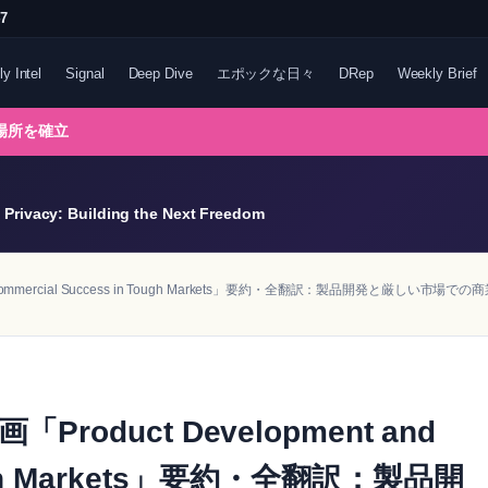
47
ly Intel
Signal
Deep Dive
エポックな日々
DRep
Weekly Brief
る場所を確立
Privacy: Building the Next Freedom
ommercial Success in Tough Markets」要約・全翻訳：製品開発と厳しい市場での
duct Development and
Tough Markets」要約・全翻訳：製品開