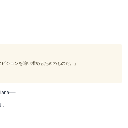
にビジョンを追い求めるためのものだ。」
lana──
す。