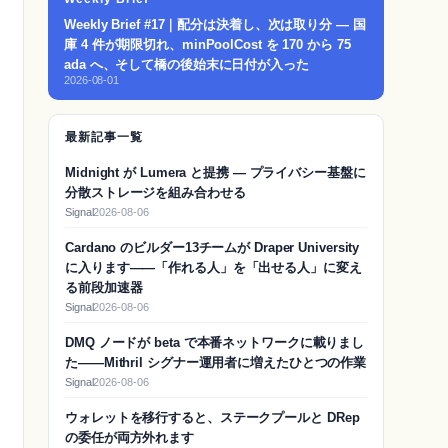
Weekly Brief #17｜配分は決着し、次は取り分 — 国
庫 4 件が期限切れ、minPoolCost を 170 から 75
ada へ、そして橋の後始末に日付が入った
2026-08-01
最新記事一覧
Midnight が Lumera と提携 — プライバシー基盤に
分散ストレージを組み合わせる
Signal
2026-08-06
Cardano のビルダー13チームが Draper University
に入ります——「作れる人」を「出せる人」に変え
る前段加速器
Signal
2026-08-06
DMQ ノードが beta で本番ネットワークに載りまし
た——Mithril シグナー運用者に増えたひとつの作業
Signal
2026-08-06
ウォレットを移行すると、ステークプールと DRep
の委任が両方外れます