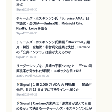
決点
Signal
2026-07-30
チャールズ・ホスキンソン氏「Surprise AMA」日
本語訳・全Q&A──UmbraDB、Midnight City、
RealFi、Leiosを語る
Signal
2026-07-30
チャールズ・ホスキンソン氏動画「Blockfrost」紹
介・解説・全翻訳：非営利化提案は失効、Cardano
の「公共インフラ」は誰が支えるのか
Signal
2026-07-30
リーダーシップを、共通の手順へつなぐ──三つの国
庫提案が分かれた5日間：エポックな日々645
エポックな日々
2026-07-29
Signal｜1 億 2,000 万 ADA の PRIME——賛成が
先行、8 月 13 日までに可決ラインへ届くか
Signal
2026-07-29
Signal｜Cardanoの未来は「創業者が消えても進
めるか」で決まる──チャールズ・ホスキンソン氏が