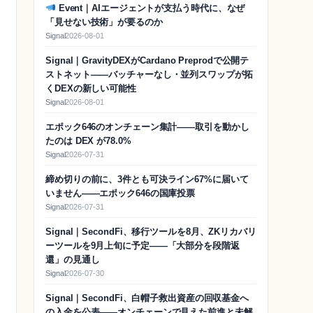
Event｜AIエージェントが支払う時代に、なぜ
「見せない技術」が要るのか
Signal
2026-08-01
Signal｜GravityDEXがCardano Preprodで公開テ
ストネット——バッチャーなし・並列スワップが拓
くDEXの新しい可能性
Signal
2026-08-01
エポック646のオンチェーン集計——取引を動かし
たのは DEX が78.0%
Signal
2026-07-31
締め切りの前に、3件とも可決ライン67%に届いて
いません——エポック646の国庫投票
Signal
2026-07-31
Signal｜SecondFi、移行ツールを8月、ZKリカバリ
ーツールを9月上旬に予定——「大部分を段階返
還」の見通し
Signal
2026-07-30
Signal｜SecondFi、白帽子救出資産の回収基金へ
の入金を公表——オンチェーンで見えた前進と未解