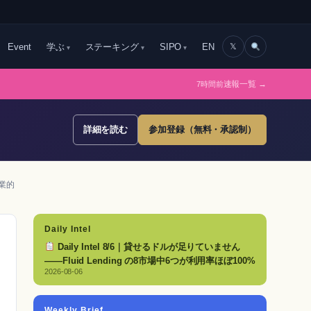
Event
学ぶ
ステーキング
SIPO
EN
𝕏
7時間前
速報一覧 →
詳細を読む
参加登録（無料・承認制）
商業的
Daily Intel
Daily Intel 8/6｜貸せるドルが足りていません
——Fluid Lending の8市場中6つが利用率ほぼ100%
2026-08-06
Weekly Brief