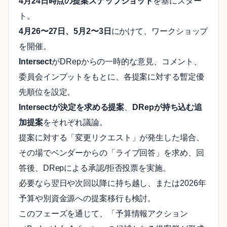
4月24日時点の提案スナップショット
を基にスター
ト。
4月26〜27日、5月2〜3日
にかけて、ワークショップ
を開催。
Intersect
がDRepからの一時的な意見、コメント、
委員会インプットをもとに、各提案に対する暫定優
先順位を設定。
Intersectが決定を求める提案
、
DRepが持ち込む追
加提案
をそれぞれ議論。
提案に対する「変更リクエスト」が発生した場合、
その場でベンダーからの「ライブ回答」を求め、回
答後、DRepによる承認/拒否投票を実施。
必要なら翌日や次回以降に持ち越し、または2026年
予算や別資金源への提案移行も検討。
このフェーズを通じて、「予算情報アクション