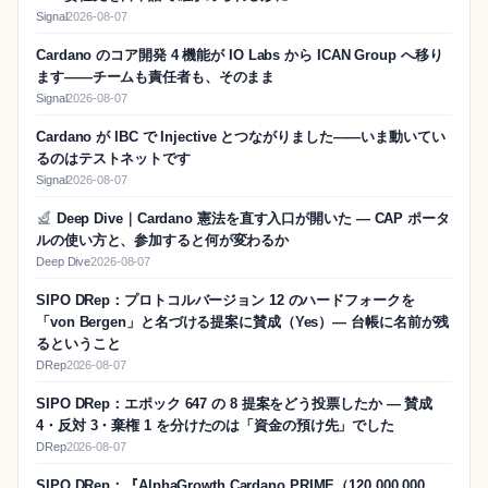
Signal
2026-08-07
Cardano のコア開発 4 機能が IO Labs から ICAN Group へ移り
ます——チームも責任者も、そのまま
Signal
2026-08-07
Cardano が IBC で Injective とつながりました——いま動いてい
るのはテストネットです
Signal
2026-08-07
Deep Dive｜Cardano 憲法を直す入口が開いた — CAP ポータ
ルの使い方と、参加すると何が変わるか
Deep Dive
2026-08-07
SIPO DRep：プロトコルバージョン 12 のハードフォークを
「von Bergen」と名づける提案に賛成（Yes）― 台帳に名前が残
るということ
DRep
2026-08-07
SIPO DRep：エポック 647 の 8 提案をどう投票したか ― 賛成
4・反対 3・棄権 1 を分けたのは「資金の預け先」でした
DRep
2026-08-07
SIPO DRep：『AlphaGrowth Cardano PRIME（120,000,000