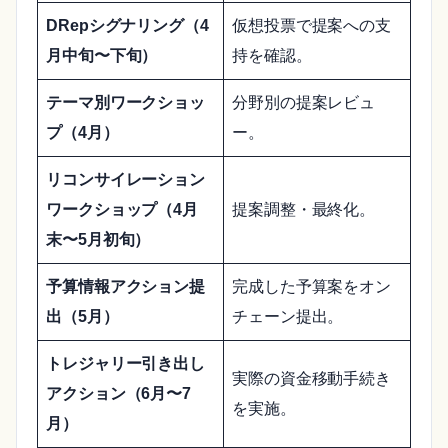
DRepシグナリング（4
仮想投票で提案への支
月中旬〜下旬）
持を確認。
テーマ別ワークショッ
分野別の提案レビュ
プ（4月）
ー。
リコンサイレーション
ワークショップ（4月
提案調整・最終化。
末〜5月初旬）
予算情報アクション提
完成した予算案をオン
出（5月）
チェーン提出。
トレジャリー引き出し
実際の資金移動手続き
アクション（6月〜7
を実施。
月）