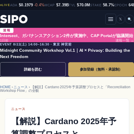
$0.1979
-0.4%
$7.39B
$70.0M
58.7%
64
LIVE
ADA
MCAP
TVL
STAKE
EPOCH
𝕏
メニューを開閉
速報
Intersect、ガバナンスアクション2件が実施中、CAP Portalが協議開始
1日前
速報一覧 →
EVENT 8/22(土) 14:00–16:30・東京 神宮前
Midnight Community Workshop Vol.1｜AI × Privacy: Building the
Next Freedom
詳細を読む
参加登録（無料・承認制）
HOME
›
ニュース
› 【解説】Cardano 2025年予算調整プロセスと「Reconciliation
Workshop Flow」の全貌
ニュース
【解説】Cardano 2025年予