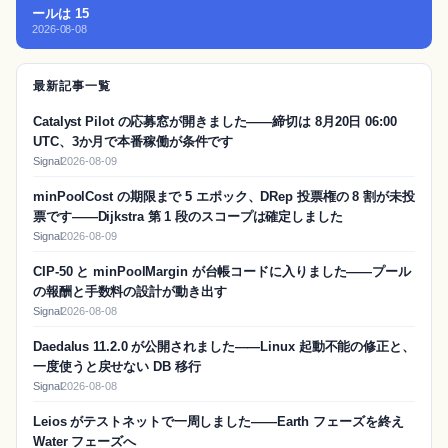
ールは 15
2026-08-08
最新記事一覧
Catalyst Pilot の応募窓が開きました——締切は 8月20日 06:00
UTC、3か月で本番稼働が条件です
Signal
2026-08-09
minPoolCost の期限まで 5 エポック、DRep 投票権の 8 割が未投
票です——Dijkstra 第 1 段のスコープは確定しました
Signal
2026-08-09
CIP-50 と minPoolMargin が台帳コードに入りました——プール
の報酬と手数料の設計が動き出す
Signal
2026-08-08
Daedalus 11.2.0 が公開されました——Linux 起動不能の修正と、
一度使うと戻せない DB 移行
Signal
2026-08-08
Leios がテストネットで一周しました——Earth フェーズを終え
Water フェーズへ