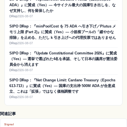
ADA）』に賛成（Yes）― 今サイクル最大の国庫引き出しを、な
ぜ支持し、何を留保したか
DRep
2026-08-07
SIPO DRep：『minPoolCost を 75 ADA へ引き下げ／Plutus メ
モリ上限 (Part 2)』に賛成（Yes）― 小規模プールの「緩やかな
排除」を止める、ただし k 引き上げへの代理投票ではありません
DRep
2026-08-07
SIPO DRep：『Update Constitutional Committee 2026』に賛成
（Yes）― 選挙で選ばれた4名を承認、そして日本の議席が憲法委
員会から消えます
DRep
2026-08-07
SIPO DRep：『Net Change Limit: Cardano Treasury（Epochs
613-713）』に賛成（Yes）― 国庫の支出枠 500M ADA が合意成
立、これは「拡張」ではなく価格調整です
DRep
2026-08-07
関連記事
Signal