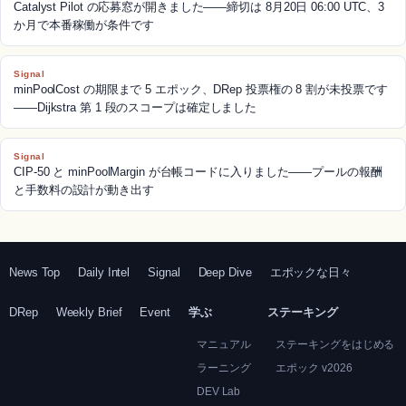
Catalyst Pilot の応募窓が開きました——締切は 8月20日 06:00 UTC、3
か月で本番稼働が条件です
Signal
minPoolCost の期限まで 5 エポック、DRep 投票権の 8 割が未投票です
——Dijkstra 第 1 段のスコープは確定しました
Signal
CIP-50 と minPoolMargin が台帳コードに入りました——プールの報酬
と手数料の設計が動き出す
News Top
Daily Intel
Signal
Deep Dive
エポックな日々
DRep
Weekly Brief
Event
学ぶ
ステーキング
マニュアル
ステーキングをはじめる
ラーニング
エポック v2026
DEV Lab