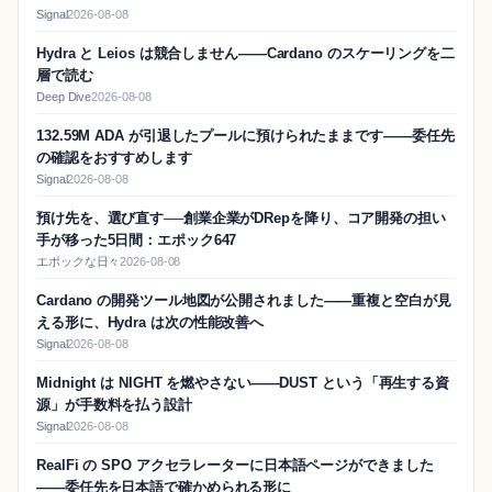
Signal
2026-08-08
Hydra と Leios は競合しません——Cardano のスケーリングを二
層で読む
Deep Dive
2026-08-08
132.59M ADA が引退したプールに預けられたままです——委任先
の確認をおすすめします
Signal
2026-08-08
預け先を、選び直す──創業企業がDRepを降り、コア開発の担い
手が移った5日間：エポック647
エポックな日々
2026-08-08
Cardano の開発ツール地図が公開されました——重複と空白が見
える形に、Hydra は次の性能改善へ
Signal
2026-08-08
Midnight は NIGHT を燃やさない——DUST という「再生する資
源」が手数料を払う設計
Signal
2026-08-08
RealFi の SPO アクセラレーターに日本語ページができました
——委任先を日本語で確かめられる形に