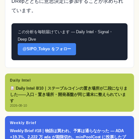
DRepとともに意思決定に参加することが求められ
ています。
この分析を毎朝届けています — Daily Intel・Signal・
Deep Dive
@SIPO_Tokyo をフォロー
Daily Intel
Daily Intel 8/10｜ステーブルコインの置き場所が二段になりま
した——入口・置き場所・開発基盤が同じ週末に整えられていま
す
2026-08-10
Weekly Brief
Weekly Brief #18｜物語は買われ、予算は通らなかった — ADA
+19.3%、2,222 万 ada が期限切れ、minPoolCost に投票したプ