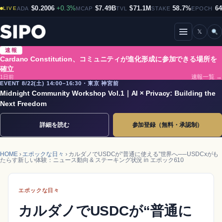
$0.2006
+0.3%
$7.49B
$71.1M
58.7%
6
LIVE
ADA
MCAP
TVL
STAKE
EPOCH
𝕏
メニューを開閉
速報
Cardano Constitution、コミュニティが進化形成に参加できる場所を
確立
1日前
速報一覧 →
EVENT 8/22(土) 14:00–16:30・東京 神宮前
Midnight Community Workshop Vol.1｜AI × Privacy: Building the
Next Freedom
詳細を読む
参加登録（無料・承認制）
HOME
›
エポックな日々
› カルダノでUSDCが“普通に使える”世界へ──USDCxがも
たらす新しい体験：ニュース動向 & ステーキング状況 in エポック610
エポックな日々
カルダノでUSDCが“普通に