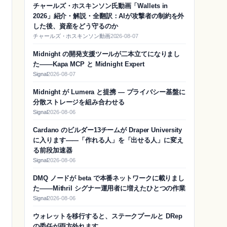
チャールズ・ホスキンソン氏動画「Wallets in
2026」紹介・解説・全翻訳：AIが攻撃者の制約を外
した後、資産をどう守るのか
チャールズ・ホスキンソン動画
2026-08-07
Midnight の開発支援ツールが二本立てになりまし
た——Kapa MCP と Midnight Expert
Signal
2026-08-07
Midnight が Lumera と提携 — プライバシー基盤に
分散ストレージを組み合わせる
Signal
2026-08-06
Cardano のビルダー13チームが Draper University
に入ります——「作れる人」を「出せる人」に変え
る前段加速器
Signal
2026-08-06
DMQ ノードが beta で本番ネットワークに載りまし
た——Mithril シグナー運用者に増えたひとつの作業
Signal
2026-08-06
ウォレットを移行すると、ステークプールと DRep
の委任が両方外れます