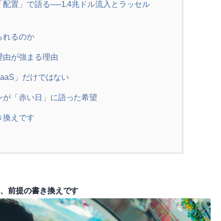
配置」で語る──1.4兆ドル流入とラッセル
られるのか
理由が強まる理由
aaS」だけではない
ンが「赤い日」に語った希望
き換えです
く、前提の書き換えです