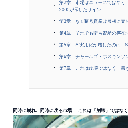
第2章｜市場はニュースではなく「
2000が示したサイン
第3章｜なぜ暗号資産は最初に売
第4章｜それでも暗号資産の存在
第5章｜AI実用化が壊したのは「S
第6章｜チャールズ・ホスキンソ
第7章｜これは崩壊ではなく、書
同時に崩れ、同時に戻る市場──これは「崩壊」ではな