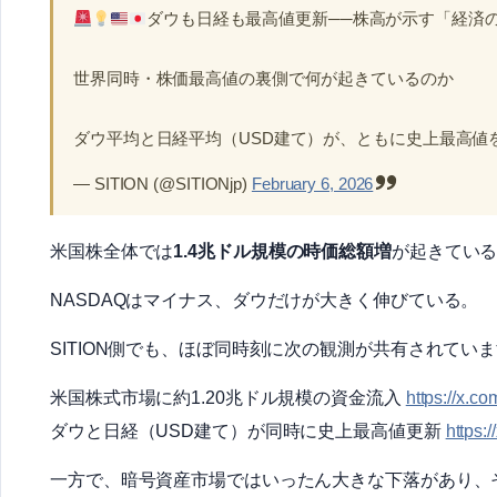
ダウも日経も最高値更新──株高が示す「経済
世界同時・株価最高値の裏側で何が起きているのか
ダウ平均と日経平均（USD建て）が、ともに史上最高値
— SITION (@SITIONjp)
February 6, 2026
米国株全体では
1.4兆ドル規模の時価総額増
が起きてい
NASDAQはマイナス、ダウだけが大きく伸びている。
SITION側でも、ほぼ同時刻に次の観測が共有されてい
米国株式市場に約1.20兆ドル規模の資金流入
https://x.
ダウと日経（USD建て）が同時に史上最高値更新
https:
一方で、暗号資産市場ではいったん大きな下落があり、