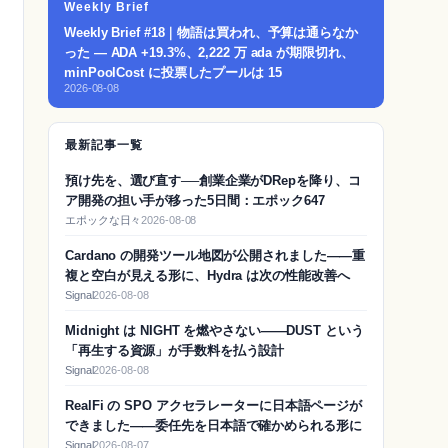
Weekly Brief
Weekly Brief #18｜物語は買われ、予算は通らなか
った — ADA +19.3%、2,222 万 ada が期限切れ、
minPoolCost に投票したプールは 15
2026-08-08
最新記事一覧
預け先を、選び直す──創業企業がDRepを降り、コ
ア開発の担い手が移った5日間：エポック647
エポックな日々
2026-08-08
Cardano の開発ツール地図が公開されました——重
複と空白が見える形に、Hydra は次の性能改善へ
Signal
2026-08-08
Midnight は NIGHT を燃やさない——DUST という
「再生する資源」が手数料を払う設計
Signal
2026-08-08
RealFi の SPO アクセラレーターに日本語ページが
できました——委任先を日本語で確かめられる形に
Signal
2026-08-07