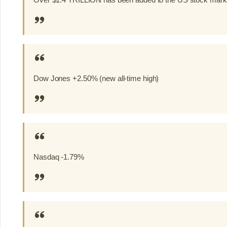
Over $1.4 TRILLION has been added to the US stock marke
Dow Jones +2.50% (new all-time high)
Nasdaq -1.79%