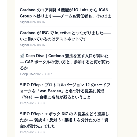
Cardano のコア開発 4 機能が IO Labs から ICAN
Group へ移ります——チームも責任者も、そのまま
Signal
2026-08-07
Cardano が IBC で Injective とつながりました——
いま動いているのはテストネットです
Signal
2026-08-07
Deep Dive｜Cardano 憲法を直す入口が開いた
— CAP ポータルの使い方と、参加すると何が変わ
るか
Deep Dive
2026-08-07
SIPO DRep：プロトコルバージョン 12 のハードフ
ォークを「von Bergen」と名づける提案に賛成
（Yes）― 台帳に名前が残るということ
DRep
2026-08-07
SIPO DRep：エポック 647 の 8 提案をどう投票し
たか ― 賛成 4・反対 3・棄権 1 を分けたのは「資
金の預け先」でした
DRep
2026-08-07