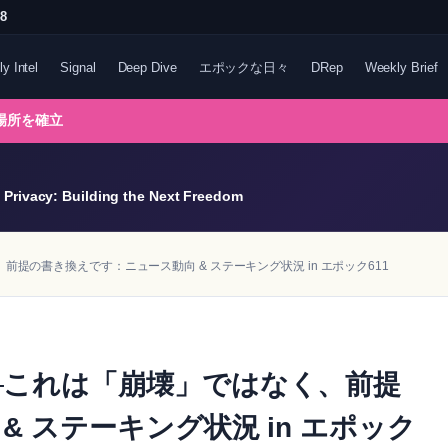
48
ly Intel
Signal
Deep Dive
エポックな日々
DRep
Weekly Brief
る場所を確立
Privacy: Building the Next Freedom
提の書き換えです：ニュース動向 & ステーキング状況 in エポック611
─これは「崩壊」ではなく、前提
 ステーキング状況 in エポック