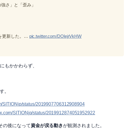
の強さ」と「歪み」
を更新した。…
pic.twitter.com/DOlejrVkHW
るにもかかわらず、
ます。
com/SITIONjp/status/2019907706312908904
//x.com/SITIONjp/status/2019912874051952922
その後になって
資金が戻る動き
が観測されました。