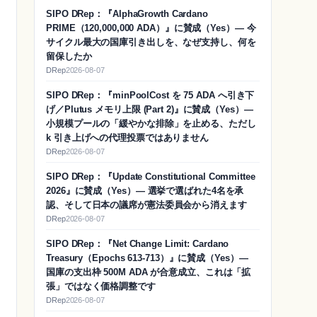
SIPO DRep：『AlphaGrowth Cardano
PRIME（120,000,000 ADA）』に賛成（Yes）― 今
サイクル最大の国庫引き出しを、なぜ支持し、何を
留保したか
DRep
2026-08-07
SIPO DRep：『minPoolCost を 75 ADA へ引き下
げ／Plutus メモリ上限 (Part 2)』に賛成（Yes）―
小規模プールの「緩やかな排除」を止める、ただし
k 引き上げへの代理投票ではありません
DRep
2026-08-07
SIPO DRep：『Update Constitutional Committee
2026』に賛成（Yes）― 選挙で選ばれた4名を承
認、そして日本の議席が憲法委員会から消えます
DRep
2026-08-07
SIPO DRep：『Net Change Limit: Cardano
Treasury（Epochs 613-713）』に賛成（Yes）―
国庫の支出枠 500M ADA が合意成立、これは「拡
張」ではなく価格調整です
DRep
2026-08-07