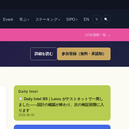
Event
学ぶ
ステーキング
SIPO
EN
𝕏
1日前
速報一覧 →
詳細を読む
参加登録（無料・承認制）
Daily Intel
Daily Intel 8/8｜Leios がテストネットで一周し
ました——設計の確認が終わり、次の検証段階に入
ります
2026-08-08