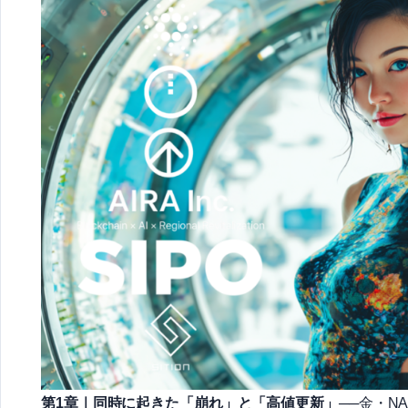
第1章｜同時に起きた「崩れ」と「高値更新」
──金・N