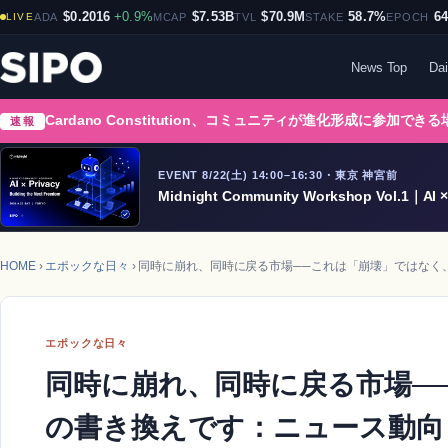
$0.2016
+0.9%
$7.53B
$70.9M
58.7%
6
LIVE
ADA
MCAP
TVL
STAKE
EPOCH
News Top
Dai
Cardano Constitution、コミュニティが進化形成に参加でき
速報
EVENT 8/22(土) 14:00–16:30・東京 神宮前
Midnight Community Workshop Vol.1｜AI × 
HOME
›
エポックな日々
› 同時に崩れ、同時に戻る市場──これは「崩壊」ではなく、前
エポックな日々
同時に崩れ、同時に戻る市場─
の書き換えです：ニュース動向 &