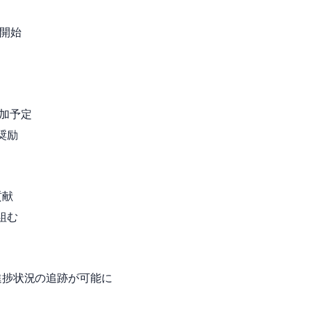
価が開始
参加予定
奨励
貢献
組む
れ、進捗状況の追跡が可能に