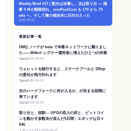
Weekly Brief #17｜配分は決着し、次は取り分 — 国
庫 4 件が期限切れ、minPoolCost を 170 から 75
ada へ、そして橋の後始末に日付が入った
2026-08-01
最新記事一覧
DMQ ノードが beta で本番ネットワークに載りまし
た——Mithril シグナー運用者に増えたひとつの作業
Signal
2026-08-06
ウォレットを移行すると、ステークプールと DRep
の委任が両方外れます
Signal
2026-08-04
次のハードフォークに何が入るか、が決まる段階に
来ています
Signal
2026-08-04
取り分と、役割──SPOの収入の床と、ビットコイ
ンを動かす多数決が並んだ5日間：エポックな日々
646
エポックな日々
2026-08-03