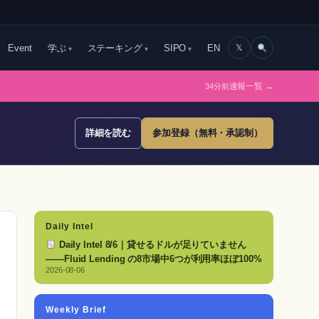
Event
学ぶ
ステーキング
SIPO
EN
𝕏
34分前
速報一覧 →
詳細を読む
参加登録（無料・承認制）
Daily Intel
Daily Intel 8/6｜貸せるドルが足りていません
——Fluid Lending の8市場中6つが利用率ほぼ100%
2026-08-06
Weekly Brief