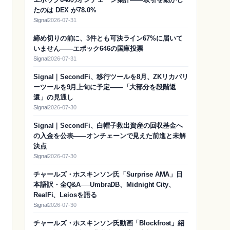
たのは DEX が78.0%
Signal
2026-07-31
締め切りの前に、3件とも可決ライン67%に届いて
いません——エポック646の国庫投票
Signal
2026-07-31
Signal｜SecondFi、移行ツールを8月、ZKリカバリ
ーツールを9月上旬に予定——「大部分を段階返
還」の見通し
Signal
2026-07-30
Signal｜SecondFi、白帽子救出資産の回収基金へ
の入金を公表——オンチェーンで見えた前進と未解
決点
Signal
2026-07-30
チャールズ・ホスキンソン氏「Surprise AMA」日
本語訳・全Q&A──UmbraDB、Midnight City、
RealFi、Leiosを語る
Signal
2026-07-30
チャールズ・ホスキンソン氏動画「Blockfrost」紹