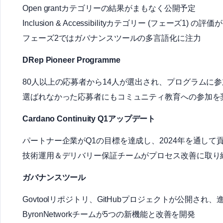
Open grantカテゴリーの結果がまもなく公開予定
Inclusion & Accessibilityカテゴリー (フェーズ1) の評
フェーズ2ではガバナンスツールの多言語化に注力
DRep Pioneer Programme
80人以上の応募者から14人が選出され、プログラムに
選ばれなかった応募者にもコミュニティ教育への参加を
Cardano Continuity Q1アップデート
パートナー企業がQ1の目標を達成し、2024年を通して
技術運用＆デリバリー保証チームがプロセス改善に取り
ガバナンスツール
Govtoolリポジトリ、GitHubプロジェクトが公開さ
ByronNetworkチームが5つの新機能と改善を開発