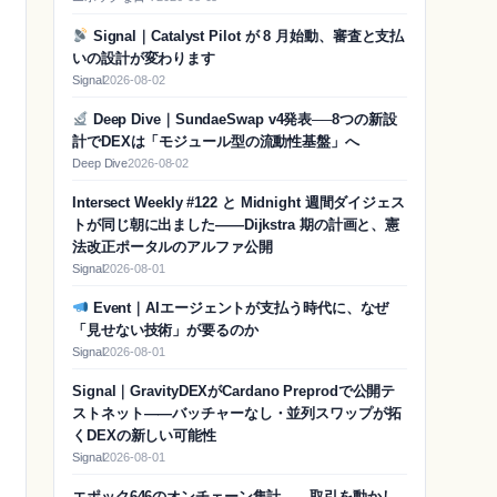
Signal｜Catalyst Pilot が 8 月始動、審査と支払
いの設計が変わります
Signal
2026-08-02
Deep Dive｜SundaeSwap v4発表──8つの新設
計でDEXは「モジュール型の流動性基盤」へ
Deep Dive
2026-08-02
Intersect Weekly #122 と Midnight 週間ダイジェス
トが同じ朝に出ました——Dijkstra 期の計画と、憲
法改正ポータルのアルファ公開
Signal
2026-08-01
Event｜AIエージェントが支払う時代に、なぜ
「見せない技術」が要るのか
Signal
2026-08-01
Signal｜GravityDEXがCardano Preprodで公開テ
ストネット——バッチャーなし・並列スワップが拓
くDEXの新しい可能性
Signal
2026-08-01
エポック646のオンチェーン集計——取引を動かし