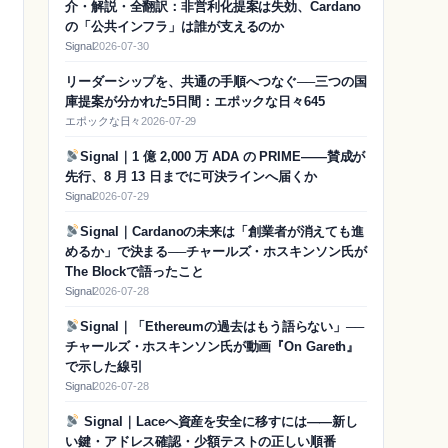
介・解説・全翻訳：非営利化提案は失効、Cardano
の「公共インフラ」は誰が支えるのか
Signal
2026-07-30
リーダーシップを、共通の手順へつなぐ──三つの国
庫提案が分かれた5日間：エポックな日々645
エポックな日々
2026-07-29
Signal｜1 億 2,000 万 ADA の PRIME——賛成が
先行、8 月 13 日までに可決ラインへ届くか
Signal
2026-07-29
Signal｜Cardanoの未来は「創業者が消えても進
めるか」で決まる──チャールズ・ホスキンソン氏が
The Blockで語ったこと
Signal
2026-07-28
Signal｜「Ethereumの過去はもう語らない」──
チャールズ・ホスキンソン氏が動画『On Gareth』
で示した線引
Signal
2026-07-28
Signal｜Laceへ資産を安全に移すには——新し
い鍵・アドレス確認・少額テストの正しい順番