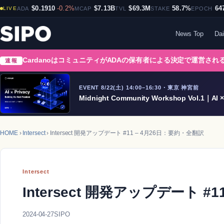
$0.1910
-0.2%
$7.13B
$69.3M
58.7%
64
LIVE
ADA
MCAP
TVL
STAKE
EPOCH
News Top
Dai
CardanoはコミュニティがADAの保有者による決定で運営さ
速報
EVENT 8/22(土) 14:00–16:30・東京 神宮前
Midnight Community Workshop Vol.1｜AI × 
HOME
›
Intersect
› Intersect 開発アップデート #11 – 4月26日：要約・全翻訳
Intersect
Intersect 開発アップデート #
2024-04-27
SIPO