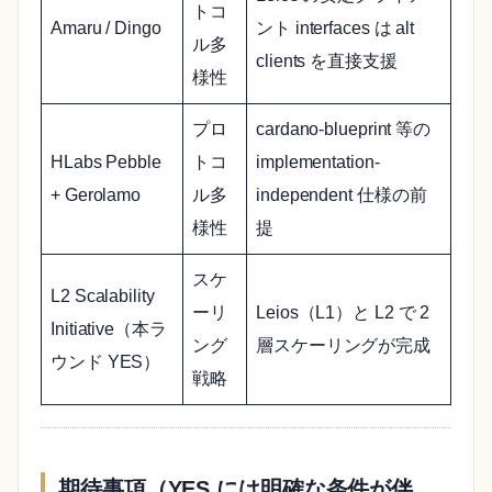
トコ
Amaru / Dingo
ント interfaces は alt
ル多
clients を直接支援
様性
プロ
cardano-blueprint 等の
HLabs Pebble
トコ
implementation-
+ Gerolamo
ル多
independent 仕様の前
様性
提
スケ
L2 Scalability
ーリ
Leios（L1）と L2 で 2
Initiative（本ラ
ング
層スケーリングが完成
ウンド YES）
戦略
期待事項（YES には明確な条件が伴