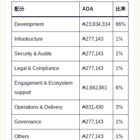
配分
ADA
比率
Development
₳23,834,334
86%
Infrastructure
₳277,143
1%
Security & Audits
₳277,143
1%
Legal & Compliance
₳277,143
1%
Engagement & Ecosystem
₳1,662,861
6%
support
Operations & Delivery
₳831,430
3%
Governance
₳277,143
1%
Others
₳277,143
1%