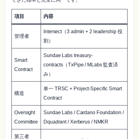
項目
内容
Intersect（3 admin + 2 leadership 役
管理者
割）
Sundae Labs treasury-
Smart
contracts（TxPipe / MLabs 監査済
Contract
み）
単一 TRSC + Project-Specific Smart
構造
Contract
Oversight
Sundae Labs / Cardano Foundation /
Committee
Dquadrant / Xerberus / NMKR
第三者