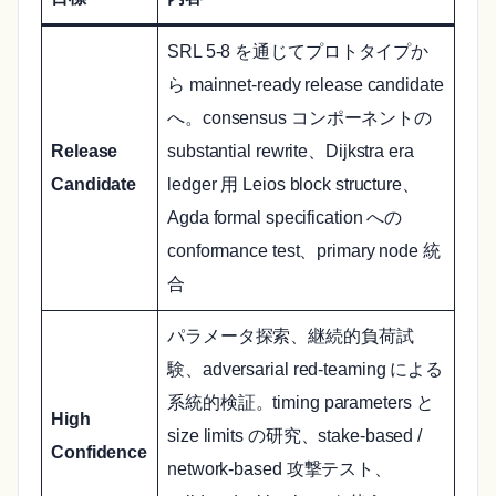
SRL 5-8 を通じてプロトタイプか
ら mainnet-ready release candidate
へ。consensus コンポーネントの
Release
substantial rewrite、Dijkstra era
Candidate
ledger 用 Leios block structure、
Agda formal specification への
conformance test、primary node 統
合
パラメータ探索、継続的負荷試
験、adversarial red-teaming による
系統的検証。timing parameters と
High
size limits の研究、stake-based /
Confidence
network-based 攻撃テスト、