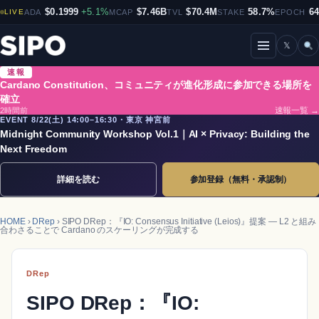
$0.1999
+5.1%
$7.46B
$70.4M
58.7%
6
LIVE
ADA
MCAP
TVL
STAKE
EPOCH
𝕏
メニューを開閉
速報
Cardano Constitution、コミュニティが進化形成に参加できる場所を
確立
2時間前
速報一覧 →
EVENT 8/22(土) 14:00–16:30・東京 神宮前
Midnight Community Workshop Vol.1｜AI × Privacy: Building the
Next Freedom
詳細を読む
参加登録（無料・承認制）
HOME
›
DRep
› SIPO DRep：『IO: Consensus Initiative (Leios)』提案 ― L2 と組み
合わさることで Cardano のスケーリングが完成する
DRep
SIPO DRep：『IO: