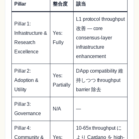
Pillar
整合度
該当
L1 protocol throughput
Pillar 1:
改善 — core
Infrastructure &
Yes:
consensus-layer
Research
Fully
infrastructure
Excellence
enhancement
Pillar 2:
DApp compatibility 維
Yes:
Adoption &
持しつつ throughput
Partially
Utility
barrier 除去
Pillar 3:
N/A
—
Governance
Pillar 4:
10-65x throughput に
Community &
Yes:
より Cardano を high-