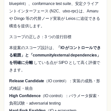
blueprint）、conformance test suite、安定クライア
ントインターフェース (N2C、utxo-rpc) は、Amaru
や Dingo 等の代替ノード実装が Leios に追従できる
構造を提供します。
スコープの正しさ：3 つの並行目標
本提案のスコープ設計は、
「IO がコントロールでき
る範囲」と「community/external dependencies」
を明確に分離
している点が SIPO として高く評価で
きます。
Release Candidate
（IO control）：実装の成熟・形
式検証・統合
High Confidence
（IO control）：パラメータ探索・
負荷試験・adversarial testing
Hard-Fork Enabling
（IO + ecosystem