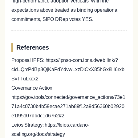
high-performance adoption verticals. With the
expectations above treated as binding operational
commitments, SIPO DRep votes YES.
References
Proposal IPFS: https://ipnso-com.ipns.dweb.link/?
cid=QmPdBp8QjKaPdYdvwLxzDiCxX85hGx8H6rxb
SvTTuLkcx2
Governance Action:
https://gov.tools/connected/governance_actions/73e1
71a4c0730b4b59ecae271ab89f12a9d56360b02920
e1f95107dbdc1d6762#2
Leios Strategy: https://leios.cardano-
scaling.org/docs/strategy