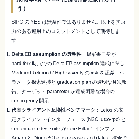
う）
SIPO の YES は無条件ではありません。以下を拘束
力のある運用上のコミットメントとして期待しま
す：
Delta EB assumption の透明性
：提案書自身が
hard-fork 時点での Delta EB assumption 達成に関し
Medium likelihood / High severity の risk を認識。パ
ラメータ探索進捗と graduation plan の透明な月次報
告、ターゲット parameter が達成困難な場合の
contingency 開示
代替クライアント互換性ベンチマーク
：Leios の安
定クライアントインターフェース (N2C, utxo-rpc) と
conformance test suite が core Pillar 1 インフラ。
Amaru と Dingo が Leios release candidate に統合で