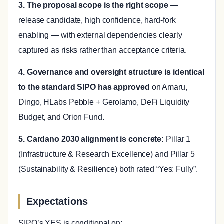
3. The proposal scope is the right scope
—
release candidate, high confidence, hard-fork
enabling — with external dependencies clearly
captured as risks rather than acceptance criteria.
4. Governance and oversight structure is identical
to the standard SIPO has approved
on Amaru,
Dingo, HLabs Pebble + Gerolamo, DeFi Liquidity
Budget, and Orion Fund.
5. Cardano 2030 alignment is concrete:
Pillar 1
(Infrastructure & Research Excellence) and Pillar 5
(Sustainability & Resilience) both rated “Yes: Fully”.
Expectations
SIPO’s YES is conditional on: