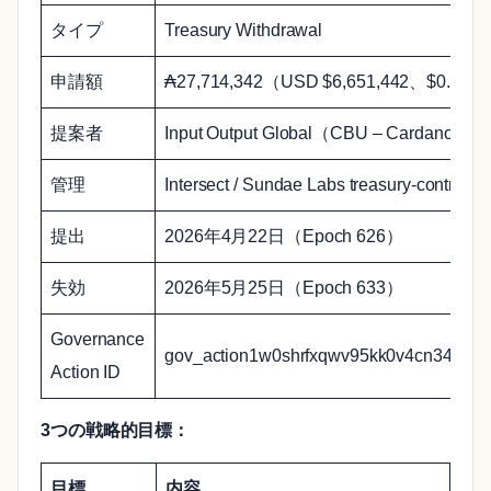
タイプ
Treasury Withdrawal
申請額
₳27,714,342（USD $6,651,442、$0.24
提案者
Input Output Global（CBU – Cardano Bus
管理
Intersect / Sundae Labs treasury-contracts
提出
2026年4月22日（Epoch 626）
失効
2026年5月25日（Epoch 633）
Governance
gov_action1w0shrfxqwv95kk0v4cn34wyl
Action ID
3つの戦略的目標：
目標
内容