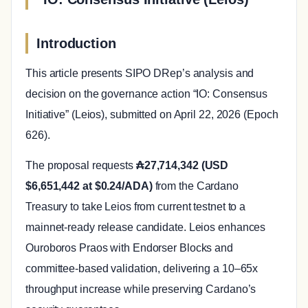
Introduction
This article presents SIPO DRep’s analysis and
decision on the governance action “IO: Consensus
Initiative” (Leios), submitted on April 22, 2026 (Epoch
626).
The proposal requests
₳27,714,342 (USD
$6,651,442 at $0.24/ADA)
from the Cardano
Treasury to take Leios from current testnet to a
mainnet-ready release candidate. Leios enhances
Ouroboros Praos with Endorser Blocks and
committee-based validation, delivering a 10–65x
throughput increase while preserving Cardano’s