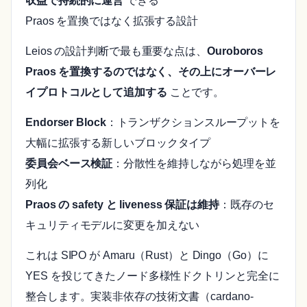
収益で持続的に運営
できる
Praos を置換ではなく拡張する設計
Leios の設計判断で最も重要な点は、
Ouroboros
Praos を置換するのではなく、その上にオーバーレ
イプロトコルとして追加する
ことです。
Endorser Block
：トランザクションスループットを
大幅に拡張する新しいブロックタイプ
委員会ベース検証
：分散性を維持しながら処理を並
列化
Praos の safety と liveness 保証は維持
：既存のセ
キュリティモデルに変更を加えない
これは SIPO が Amaru（Rust）と Dingo（Go）に
YES を投じてきたノード多様性ドクトリンと完全に
整合します。実装非依存の技術文書（cardano-