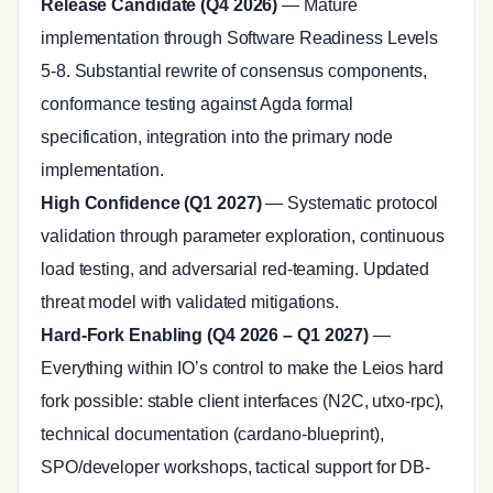
Release Candidate (Q4 2026)
— Mature
implementation through Software Readiness Levels
5-8. Substantial rewrite of consensus components,
conformance testing against Agda formal
specification, integration into the primary node
implementation.
High Confidence (Q1 2027)
— Systematic protocol
validation through parameter exploration, continuous
load testing, and adversarial red-teaming. Updated
threat model with validated mitigations.
Hard-Fork Enabling (Q4 2026 – Q1 2027)
—
Everything within IO’s control to make the Leios hard
fork possible: stable client interfaces (N2C, utxo-rpc),
technical documentation (cardano-blueprint),
SPO/developer workshops, tactical support for DB-