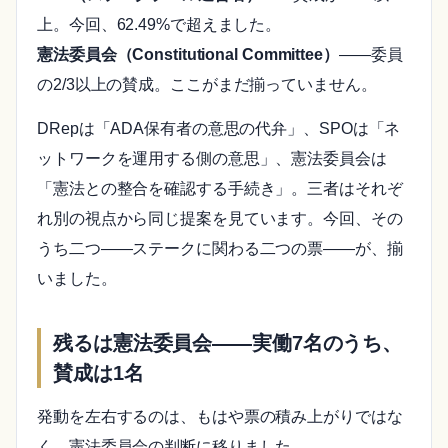
上。今回、62.49%で超えました。
憲法委員会（Constitutional Committee）
——委員
の2/3以上の賛成。ここがまだ揃っていません。
DRepは「ADA保有者の意思の代弁」、SPOは「ネ
ットワークを運用する側の意思」、憲法委員会は
「憲法との整合を確認する手続き」。三者はそれぞ
れ別の視点から同じ提案を見ています。今回、その
うち二つ——ステークに関わる二つの票——が、揃
いました。
残るは憲法委員会——実働7名のうち、
賛成は1名
発動を左右するのは、もはや票の積み上がりではな
く、憲法委員会の判断に移りました。