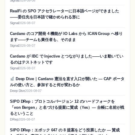
Signal
2026-08-08
RealFi の SPO アクセラレーターに日本語ページができました
——委任先を日本語で確かめられる形に
Signal
2026-08-07
Cardano のコア開発 4 機能が IO Labs から ICAN Group へ移り
ます——チームも責任者も、そのまま
Signal
2026-08-07
Cardano が IBC で Injective とつながりました——いま動いてい
るのはテストネットです
Signal
2026-08-07
Deep Dive｜Cardano 憲法を直す入口が開いた — CAP ポータ
ルの使い方と、参加すると何が変わるか
Deep Dive
2026-08-07
SIPO DRep：プロトコルバージョン 12 のハードフォークを
「von Bergen」と名づける提案に賛成（Yes）― 台帳に名前が残
るということ
DRep
2026-08-07
SIPO DRep：エポック 647 の 8 提案をどう投票したか ― 賛成