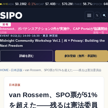
$0.1982
-0.1%
$7.40B
$70.2M
58.7%
64
LIVE
ADA
MCAP
TVL
STAKE
EPOCH
𝕏
メニューを開閉
速報
Intersect、ガバナンスアクション2件が実施中、CAP Portalが協議開始
1日前
速報一覧 →
EVENT 8/22(土) 14:00–16:30・東京 神宮前
Midnight Community Workshop Vol.1｜AI × Privacy: Building the
Next Freedom
詳細を読む
参加登録（無料・承認制）
HOME
›
日本語版
› van Rossem、SPO票が51%を超えた——残るは憲法委員会
日本語版
van Rossem、SPO票が51%
を超えた——残るは憲法委員