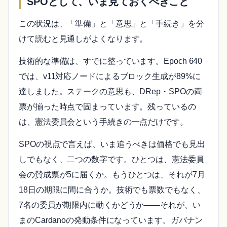
SPOとして、いま見ておくべきこと
この状況は、「準備」と「意思」と「手続き」を分
けて読むと見通しがよくなります。
技術的な準備は、すでに整っています。Epoch 640
では、v11対応ノードによるブロック生成が89%に
達しました。ステークの意思も、DRep・SPOの両
票が揃った時点で固まっています。残っているの
は、憲法委員会という手続きの一点だけです。
SPOの視点で言えば、いま追うべきは価格でも見出
しでもなく、二つの数字です。ひとつは、憲法委員
会の賛成票が5に届くか。もうひとつは、それが7月
18日の期限に間に合うか。技術でも票数でもなく、
7名の委員が期限内に動くかどうか——それが、い
まのCardanoの発動条件になっています。ガバナン