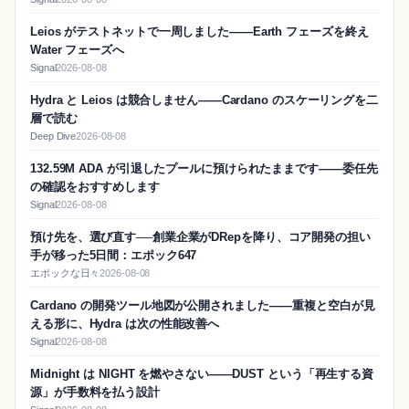
Leios がテストネットで一周しました——Earth フェーズを終え
Water フェーズへ
Signal
2026-08-08
Hydra と Leios は競合しません——Cardano のスケーリングを二
層で読む
Deep Dive
2026-08-08
132.59M ADA が引退したプールに預けられたままです——委任先
の確認をおすすめします
Signal
2026-08-08
預け先を、選び直す──創業企業がDRepを降り、コア開発の担い
手が移った5日間：エポック647
エポックな日々
2026-08-08
Cardano の開発ツール地図が公開されました——重複と空白が見
える形に、Hydra は次の性能改善へ
Signal
2026-08-08
Midnight は NIGHT を燃やさない——DUST という「再生する資
源」が手数料を払う設計