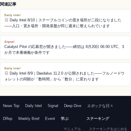
関連記事
Daily Intel
Daily Intel 8/10｜ステーブルコインの置き場所が二段になりました
——入口・置き場所・開発基盤が同じ週末に整えられています
Signal
Catalyst Pilot の応募窓が開きました——締切は 8月20日 06:00 UTC、3
か月で本番稼働が条件です
Daily Intel
Daily Intel 8/9｜Daedalus 11.2.0 が公開されました——フルノードウ
ォレットの同期が「数時間」から「数分」に変わります
News Top
Daily Intel
Signal
Deep Dive
エポックな日々
DRep
Weekly Brief
Event
学ぶ
ステーキング
マニュアル
ステーキングをはじめる