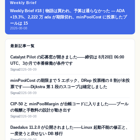
Weekly Brief
Weekly Brief #18｜物語は買われ、予算は通らなかった — ADA
+19.3%、2,222 万 ada が期限切れ、minPoolCost に投票したプ
ールは 15
2026-08-08
最新記事一覧
Catalyst Pilot の応募窓が開きました——締切は 8月20日 06:00
UTC、3か月で本番稼働が条件です
Signal
2026-08-09
minPoolCost の期限まで 5 エポック、DRep 投票権の 8 割が未投
票です——Dijkstra 第 1 段のスコープは確定しました
Signal
2026-08-09
CIP-50 と minPoolMargin が台帳コードに入りました——プール
の報酬と手数料の設計が動き出す
Signal
2026-08-08
Daedalus 11.2.0 が公開されました——Linux 起動不能の修正と、
一度使うと戻せない DB 移行
Signal
2026-08-08