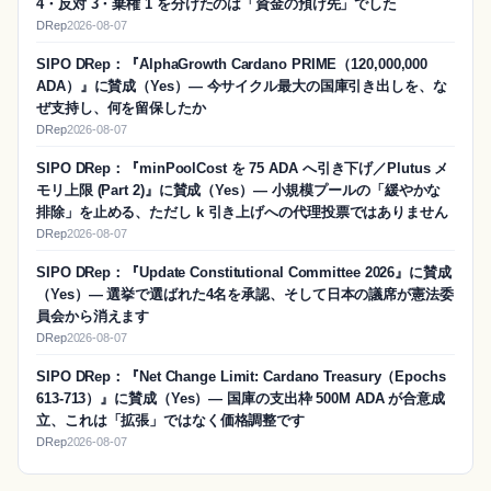
4・反対 3・棄権 1 を分けたのは「資金の預け先」でした
DRep
2026-08-07
SIPO DRep：『AlphaGrowth Cardano PRIME（120,000,000
ADA）』に賛成（Yes）― 今サイクル最大の国庫引き出しを、な
ぜ支持し、何を留保したか
DRep
2026-08-07
SIPO DRep：『minPoolCost を 75 ADA へ引き下げ／Plutus メ
モリ上限 (Part 2)』に賛成（Yes）― 小規模プールの「緩やかな
排除」を止める、ただし k 引き上げへの代理投票ではありません
DRep
2026-08-07
SIPO DRep：『Update Constitutional Committee 2026』に賛成
（Yes）― 選挙で選ばれた4名を承認、そして日本の議席が憲法委
員会から消えます
DRep
2026-08-07
SIPO DRep：『Net Change Limit: Cardano Treasury（Epochs
613-713）』に賛成（Yes）― 国庫の支出枠 500M ADA が合意成
立、これは「拡張」ではなく価格調整です
DRep
2026-08-07