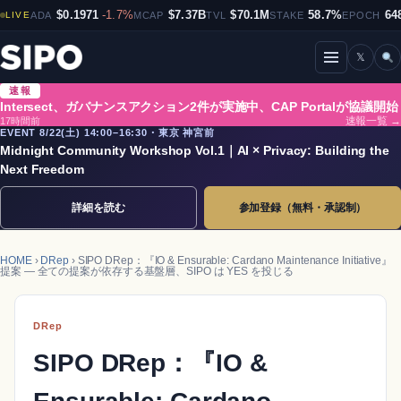
$0.1971
-1.7%
$7.37B
$70.1M
58.7%
64
LIVE
ADA
MCAP
TVL
STAKE
EPOCH
𝕏
メニューを開閉
速報
Intersect、ガバナンスアクション2件が実施中、CAP Portalが協議開始
17時間前
速報一覧 →
EVENT 8/22(土) 14:00–16:30・東京 神宮前
Midnight Community Workshop Vol.1｜AI × Privacy: Building the
Next Freedom
詳細を読む
参加登録（無料・承認制）
HOME
›
DRep
› SIPO DRep：『IO & Ensurable: Cardano Maintenance Initiative』
提案 ― 全ての提案が依存する基盤層、SIPO は YES を投じる
DRep
SIPO DRep：『IO &