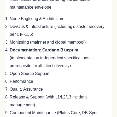
maintenance envelope:
Node Bugfixing & Architecture
DevOps & Infrastructure (including disaster recovery
per CIP-135)
Monitoring (mainnet and global mempool)
Documentation: Cardano Blueprint
(implementation-independent specifications —
prerequisite for alt-client diversity)
Open Source Support
Performance
Quality Assurance
Release & Support (with L1/L2/L3 incident
management)
Component Maintenance (Plutus Core, DB-Sync,