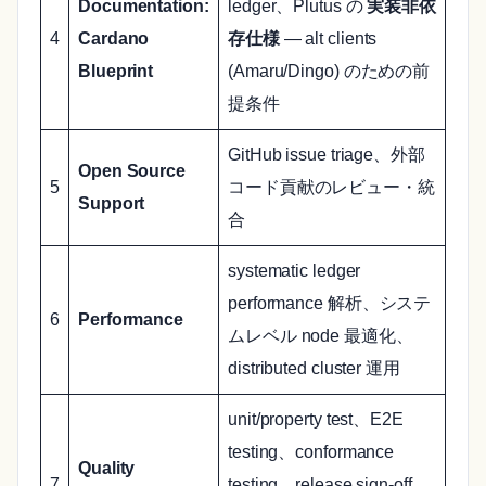
Documentation:
ledger、Plutus の
実装非依
4
Cardano
存仕様
— alt clients
Blueprint
(Amaru/Dingo) のための前
提条件
GitHub issue triage、外部
Open Source
5
コード貢献のレビュー・統
Support
合
systematic ledger
performance 解析、システ
6
Performance
ムレベル node 最適化、
distributed cluster 運用
unit/property test、E2E
testing、conformance
Quality
7
testing、release sign-off、