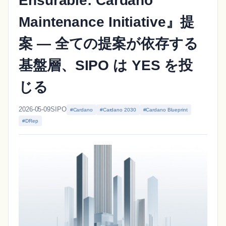
Ensurable: Cardano
Maintenance Initiative』提
案 ― 全ての提案が依存する
基盤層、SIPO は YES を投
じる
2026-05-09
SIPO
#Cardano
#Cardano 2030
#Cardano Blueprint
#DRep