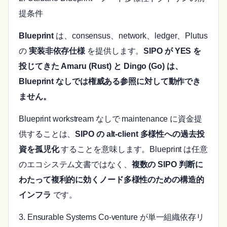
提条件
Blueprint
は、consensus、network、ledger、Plutus
の
実装非依存仕様
を提供します。
SIPO が YES を
投じてきた Amaru (Rust) と Dingo (Go) は、
Blueprint なしでは権威ある参照に対して動作でき
ません。
Blueprint workstream なしで maintenance に資金提
供することは、
SIPO の alt-client 多様性への過去投
資を孤児化
することを意味します。Blueprint は任意
のエコシステム文書ではなく、
複数の SIPO 判断に
わたって複利的に効くノード多様性のための構造的
インフラ
です。
3. Ensurable Systems Co-venture が単一組織依存リ