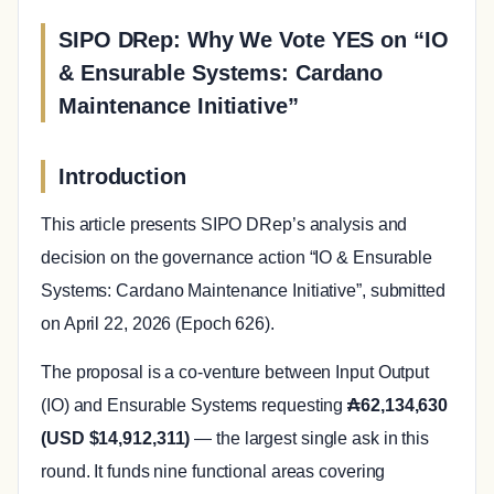
SIPO DRep: Why We Vote YES on “IO
& Ensurable Systems: Cardano
Maintenance Initiative”
Introduction
This article presents SIPO DRep’s analysis and
decision on the governance action “IO & Ensurable
Systems: Cardano Maintenance Initiative”, submitted
on April 22, 2026 (Epoch 626).
The proposal is a co-venture between Input Output
(IO) and Ensurable Systems requesting
₳62,134,630
(USD $14,912,311)
— the largest single ask in this
round. It funds nine functional areas covering