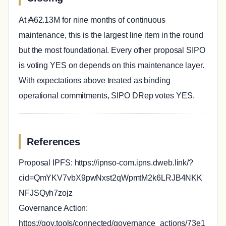
At ₳62.13M for nine months of continuous
maintenance, this is the largest line item in the round
but the most foundational. Every other proposal SIPO
is voting YES on depends on this maintenance layer.
With expectations above treated as binding
operational commitments, SIPO DRep votes YES.
References
Proposal IPFS: https://ipnso-com.ipns.dweb.link/?
cid=QmYKV7vbX9pwNxst2qWpmtM2k6LRJB4NKK
NFJSQyh7zojz
Governance Action:
https://gov.tools/connected/governance_actions/73e1