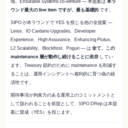
域、Ensurable Systems co-venture — 本提案は
本ラ
ウンド最大の line item ですが、最も基礎的
です。
SIPO が本ラウンドで YES を投じる他の全提案 —
Leios、IO Cardano Upgrades、Developer
Experience、High Assurance、Enhancing Plutus、
L2 Scalability、Blockfrost、Pogun — は
全て、この
maintenance 層が動作し続けることに依存
してい
ます。Treasury 節約のために maintenance を削減す
ることは、運用インシデントへ複利的に育つ偽の経
済性です。
期待事項が拘束力のある運用上のコミットメントと
して扱われることを前提として、SIPO DRep は本提
案に賛成（YES）を投じます。