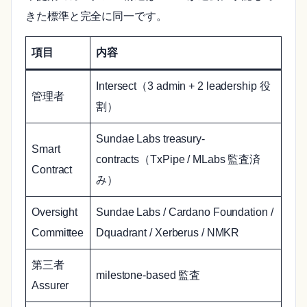
きた標準と完全に同一です。
項目
内容
Intersect（3 admin + 2 leadership 役
管理者
割）
Sundae Labs treasury-
Smart
contracts（TxPipe / MLabs 監査済
Contract
み）
Oversight
Sundae Labs / Cardano Foundation /
Committee
Dquadrant / Xerberus / NMKR
第三者
milestone-based 監査
Assurer