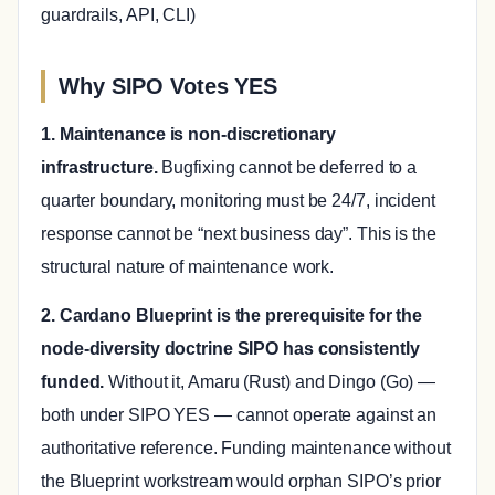
guardrails, API, CLI)
Why SIPO Votes YES
1. Maintenance is non-discretionary
infrastructure.
Bugfixing cannot be deferred to a
quarter boundary, monitoring must be 24/7, incident
response cannot be “next business day”. This is the
structural nature of maintenance work.
2. Cardano Blueprint is the prerequisite for the
node-diversity doctrine SIPO has consistently
funded.
Without it, Amaru (Rust) and Dingo (Go) —
both under SIPO YES — cannot operate against an
authoritative reference. Funding maintenance without
the Blueprint workstream would orphan SIPO’s prior