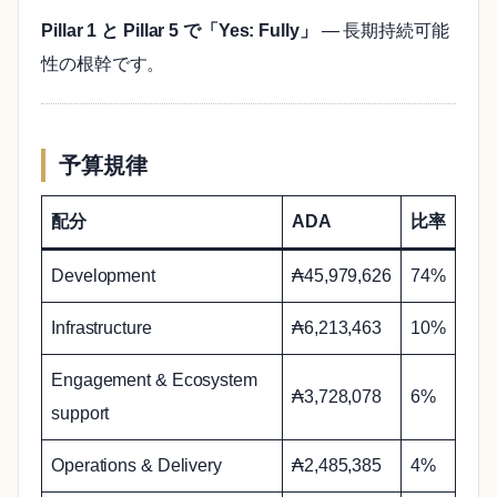
Pillar 1 と Pillar 5 で「Yes: Fully」
— 長期持続可能
性の根幹です。
予算規律
配分
ADA
比率
Development
₳45,979,626
74%
Infrastructure
₳6,213,463
10%
Engagement & Ecosystem
₳3,728,078
6%
support
Operations & Delivery
₳2,485,385
4%