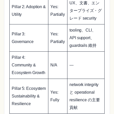
UX、文書、エン
Pillar 2: Adoption &
Yes:
タープライズ・グ
Utility
Partially
レード security
tooling、CLI、
Pillar 3:
Yes:
API support、
Governance
Partially
guardrails 維持
Pillar 4:
Community &
N/A
—
Ecosystem Growth
network integrity
Pillar 5: Ecosystem
Yes:
と operational
Sustainability &
Fully
resilience の主要
Resilience
貢献