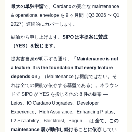
最大の単独申請
で、Cardano の完全な maintenance
& operational envelope を 9 ヶ月間（Q3 2026 〜 Q1
2027）連続的にカバーします。
結論から申し上げます。
SIPO は本提案に賛成
（YES）を投じます。
提案書自身が明示する通り、
「Maintenance is not
a feature. It is the foundation that every feature
depends on」
（Maintenance は機能ではない。そ
れは全ての機能が依存する基盤である）。本ラウン
ドで SIPO が YES を投じる他の 8 件の提案 —
Leios、IO Cardano Upgrades、Developer
Experience、High Assurance、Enhancing Plutus、
L2 Scalability、Blockfrost、Pogun — は
全て、この
maintenance 層が動作し続けることに依存
してい