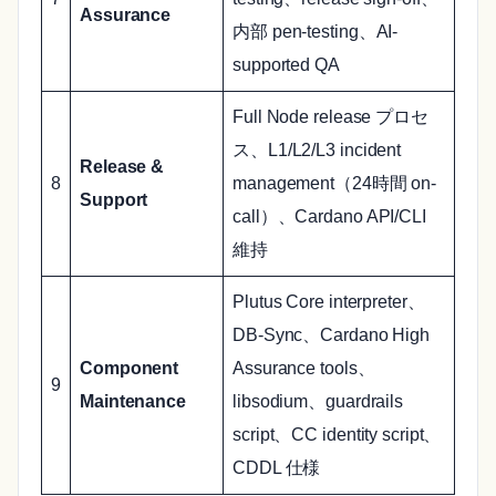
Assurance
内部 pen-testing、AI-
supported QA
Full Node release プロセ
ス、L1/L2/L3 incident
Release &
8
management（24時間 on-
Support
call）、Cardano API/CLI
維持
Plutus Core interpreter、
DB-Sync、Cardano High
Component
Assurance tools、
9
Maintenance
libsodium、guardrails
script、CC identity script、
CDDL 仕様