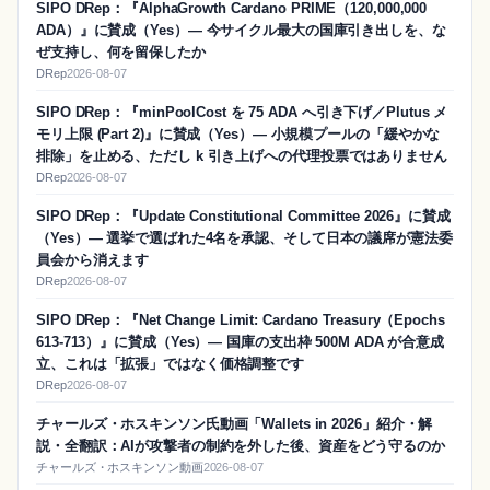
SIPO DRep：『AlphaGrowth Cardano PRIME（120,000,000
ADA）』に賛成（Yes）― 今サイクル最大の国庫引き出しを、な
ぜ支持し、何を留保したか
DRep
2026-08-07
SIPO DRep：『minPoolCost を 75 ADA へ引き下げ／Plutus メ
モリ上限 (Part 2)』に賛成（Yes）― 小規模プールの「緩やかな
排除」を止める、ただし k 引き上げへの代理投票ではありません
DRep
2026-08-07
SIPO DRep：『Update Constitutional Committee 2026』に賛成
（Yes）― 選挙で選ばれた4名を承認、そして日本の議席が憲法委
員会から消えます
DRep
2026-08-07
SIPO DRep：『Net Change Limit: Cardano Treasury（Epochs
613-713）』に賛成（Yes）― 国庫の支出枠 500M ADA が合意成
立、これは「拡張」ではなく価格調整です
DRep
2026-08-07
チャールズ・ホスキンソン氏動画「Wallets in 2026」紹介・解
説・全翻訳：AIが攻撃者の制約を外した後、資産をどう守るのか
チャールズ・ホスキンソン動画
2026-08-07