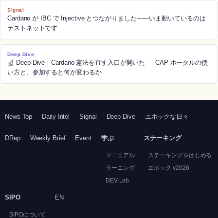
Signal
Cardano が IBC で Injective とつながりました——いま動いているのは
テストネットです
Deep Dive
Deep Dive｜Cardano 憲法を直す入口が開いた — CAP ポータルの使
い方と、参加すると何が変わるか
News Top
Daily Intel
Signal
Deep Dive
エポックな日々
DRep
Weekly Brief
Event
学ぶ
ステーキング
マニュアル
ステーキングをはじめる
ラーニング
エポック v2026
DEV Lab
SIPO
EN
SIPOについて