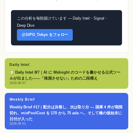
この分析を毎朝届けています — Daily Intel・Signal・
Deep Dive
@SIPO_Tokyo をフォロー
Daily Intel
Daily Intel 8/7｜AI に Midnight のコードを書かせる公式ツー
ルが出ました——「推測させない」ための二段構え
2026-08-07
Weekly Brief
Weekly Brief #17｜配分は決着し、次は取り分 — 国庫 4 件が期限
切れ、minPoolCost を 170 から 75 ada へ、そして橋の後始末に
日付が入った
2026-08-01