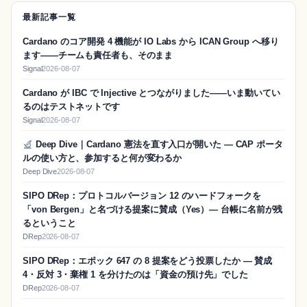
最新記事一覧
Cardano のコア開発 4 機能が IO Labs から ICAN Group へ移り
ます——チームも責任者も、そのまま
Signal
2026-08-07
Cardano が IBC で Injective とつながりました——いま動いてい
るのはテストネットです
Signal
2026-08-07
Deep Dive｜Cardano 憲法を直す入口が開いた — CAP ポータ
ルの使い方と、参加すると何が変わるか
Deep Dive
2026-08-07
SIPO DRep：プロトコルバージョン 12 のハードフォークを
「von Bergen」と名づける提案に賛成（Yes）― 台帳に名前が残
るということ
DRep
2026-08-07
SIPO DRep：エポック 647 の 8 提案をどう投票したか ― 賛成
4・反対 3・棄権 1 を分けたのは「資金の預け先」でした
DRep
2026-08-07