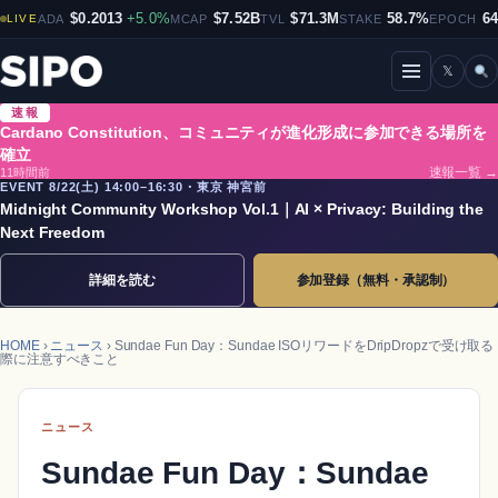
$0.2013
+5.0%
$7.52B
$71.3M
58.7%
6
LIVE
ADA
MCAP
TVL
STAKE
EPOCH
𝕏
メニューを開閉
速報
Cardano Constitution、コミュニティが進化形成に参加できる場所を
確立
11時間前
速報一覧 →
EVENT 8/22(土) 14:00–16:30・東京 神宮前
Midnight Community Workshop Vol.1｜AI × Privacy: Building the
Next Freedom
詳細を読む
参加登録（無料・承認制）
HOME
›
ニュース
› Sundae Fun Day：Sundae ISOリワードをDripDropzで受け取る
際に注意すべきこと
ニュース
Sundae Fun Day：Sundae