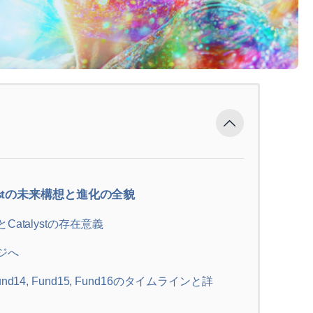
alystの未来構想と進化の全貌
とCatalystの存在意義
ージへ
und14, Fund15, Fund16のタイムラインと詳