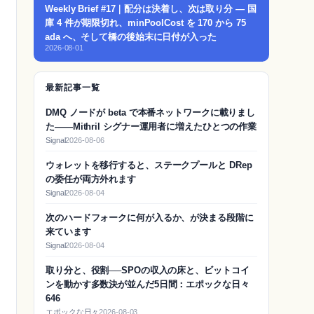
Weekly Brief #17｜配分は決着し、次は取り分 — 国
庫 4 件が期限切れ、minPoolCost を 170 から 75
ada へ、そして橋の後始末に日付が入った
2026-08-01
最新記事一覧
DMQ ノードが beta で本番ネットワークに載りまし
た——Mithril シグナー運用者に増えたひとつの作業
Signal
2026-08-06
ウォレットを移行すると、ステークプールと DRep
の委任が両方外れます
Signal
2026-08-04
次のハードフォークに何が入るか、が決まる段階に
来ています
Signal
2026-08-04
取り分と、役割──SPOの収入の床と、ビットコイ
ンを動かす多数決が並んだ5日間：エポックな日々
646
エポックな日々
2026-08-03