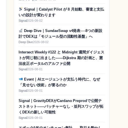
Signal｜Catalyst Pilot が 8 月始動、審査と支払
いの設計が変わります
Signal
2026-08-02
Deep Dive｜SundaeSwap v4発表──8つの新設
計でDEXは「モジュール型の流動性基盤」へ
Deep Dive
2026-08-02
Intersect Weekly #122 と Midnight 週間ダイジェス
トが同じ朝に出ました——Dijkstra 期の計画と、憲
法改正ポータルのアルファ公開
Signal
2026-08-01
Event｜AIエージェントが支払う時代に、なぜ
「見せない技術」が要るのか
Signal
2026-08-01
Signal｜GravityDEXがCardano Preprodで公開テ
ストネット——バッチャーなし・並列スワップが拓
くDEXの新しい可能性
Signal
2026-08-01
エポック646のオンチェーン集計——取引を動かし