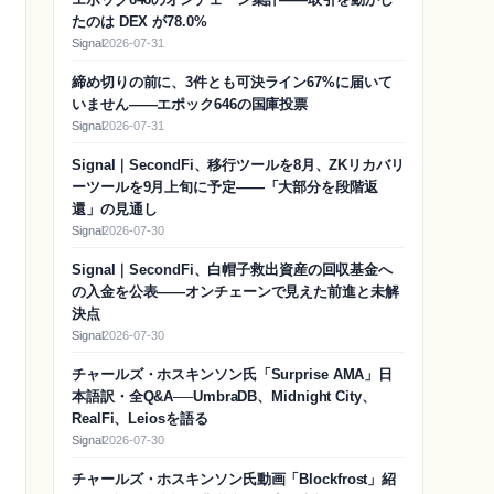
たのは DEX が78.0%
Signal
2026-07-31
締め切りの前に、3件とも可決ライン67%に届いて
いません——エポック646の国庫投票
Signal
2026-07-31
Signal｜SecondFi、移行ツールを8月、ZKリカバリ
ーツールを9月上旬に予定——「大部分を段階返
還」の見通し
Signal
2026-07-30
Signal｜SecondFi、白帽子救出資産の回収基金へ
の入金を公表——オンチェーンで見えた前進と未解
決点
Signal
2026-07-30
チャールズ・ホスキンソン氏「Surprise AMA」日
本語訳・全Q&A──UmbraDB、Midnight City、
RealFi、Leiosを語る
Signal
2026-07-30
チャールズ・ホスキンソン氏動画「Blockfrost」紹