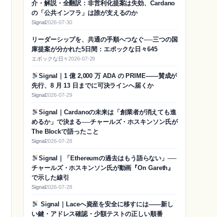
介・解説・全翻訳：非営利化提案は失効、Cardano
の「公共インフラ」は誰が支えるのか
Signal
2026-07-30
リーダーシップを、共通の手順へつなぐ──三つの国
庫提案が分かれた5日間：エポックな日々645
エポックな日々
2026-07-29
Signal｜1 億 2,000 万 ADA の PRIME——賛成が
先行、8 月 13 日までに可決ラインへ届くか
Signal
2026-07-29
Signal｜Cardanoの未来は「創業者が消えても進
めるか」で決まる──チャールズ・ホスキンソン氏が
The Blockで語ったこと
Signal
2026-07-28
Signal｜「Ethereumの過去はもう語らない」──
チャールズ・ホスキンソン氏が動画『On Gareth』
で示した線引
Signal
2026-07-28
Signal｜Laceへ資産を安全に移すには——新し
い鍵・アドレス確認・少額テストの正しい順番