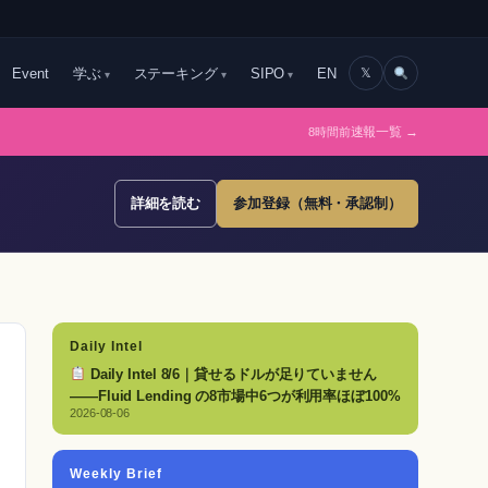
Event
学ぶ
ステーキング
SIPO
EN
𝕏
8時間前
速報一覧 →
詳細を読む
参加登録（無料・承認制）
Daily Intel
Daily Intel 8/6｜貸せるドルが足りていません
——Fluid Lending の8市場中6つが利用率ほぼ100%
2026-08-06
Weekly Brief