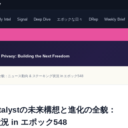
7
ly Intel
Signal
Deep Dive
エポックな日々
DRep
Weekly Brief
Privacy: Building the Next Freedom
化の全貌：ニュース動向 & ステーキング状況 in エポック548
Catalystの未来構想と進化の全貌：
 in エポック548