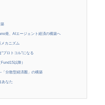
構築
rdano発、AIエージェント経済の構築へ
新メカニズム
tは“プロトコル”になる
入（Fund15以降）
ョン—「分散型経済圏」の構築
のはあなた