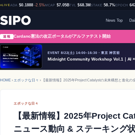
$0.1888
-2.5%
$7.05B
$68.3M
58.7%
64
LIVE
ADA
MCAP
TVL
STAKE
EPOCH
News Top
Dai
Cardano憲法の改正ポータルがアルファテスト開始
速報
EVENT 8/22(土) 14:00–16:30・東京 神宮前
Midnight Community Workshop Vol.1｜AI × 
HOME
›
エポックな日々
› 【最新情報】2025年Project Catalystの未来構想と進
エポックな日々
【最新情報】2025年Project 
ニュース動向 & ステーキング状況