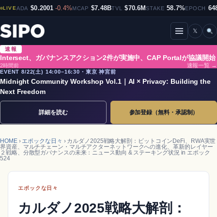
$0.2001
-0.4%
$7.48B
$70.6M
58.7%
64
LIVE
ADA
MCAP
TVL
STAKE
EPOCH
𝕏
メニューを開閉
速報
Intersect、ガバナンスアクション2件が実施中、CAP Portalが協議開始
2時間前
速報一覧 →
EVENT 8/22(土) 14:00–16:30・東京 神宮前
Midnight Community Workshop Vol.1｜AI × Privacy: Building the
Next Freedom
詳細を読む
参加登録（無料・承認制）
HOME
›
エポックな日々
› カルダノ2025戦略大解剖：ビットコインDeFi、RWA実世
界資産、マルチチェーン・マルチアクターネットワークへの進化、革新的レイヤー
２戦略、分散型ガバナンスの未来：ニュース動向 & ステーキング状況 in エポック
524
エポックな日々
カルダノ2025戦略大解剖：